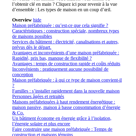
l’obtenir clé en main ? Cliquez ici pour revenir à la vue
d’ensemble : Les
types de maison en un coup d’œil
.
Overview
hide
Maison préfabriquée : qu’est-ce que cela signifie ?
Caractéristiques : construction spéciale, nombreux types
de maisons possibles
Services du bâtiment : électricité, canalisations et autres,
prévus dès le départ.
Avantages et inconvénients d’une maison préfabriquée :
Rapidité, prix bas, manque de flexibilité ?
Avantages : temps de construction rapide et coûts réduits
Inconvénients : pratiquement aucune possibilité de
conception
Maison préfabriquée : à qui ce type de maison convient-il
?
Familles : s’installer rapidement dans la nouvelle maison
Personnes âgées et retraités
Maisons préfabriquées à haut rendement énergétique :
maison passive, maison à basse consommation d’énergie
& Co.
Un bâtiment économe en énergie grâce à l’isolation,
l’énergie solaire et plus encore
Faire construire une maison préfabriquée : Temps de
construction et maisons témoins