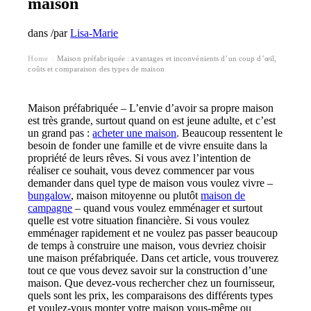
maison
dans
/
par
Lisa-Marie
Home
Maison préfabriquée : avantages et inconvénients d’un coup d’œil,
›
coûts et comparaison des types de maison
Maison préfabriquée – L’envie d’avoir sa propre maison
est très grande, surtout quand on est jeune adulte, et c’est
un grand pas :
acheter une maison
. Beaucoup ressentent le
besoin de fonder une famille et de vivre ensuite dans la
propriété de leurs rêves. Si vous avez l’intention de
réaliser ce souhait, vous devez commencer par vous
demander dans quel type de maison vous voulez vivre –
bungalow
, maison
mitoyenne
ou plutôt
maison de
campagne
– quand vous voulez emménager et surtout
quelle est votre situation financière. Si vous voulez
emménager rapidement et ne voulez pas passer beaucoup
de temps à construire une maison, vous devriez choisir
une maison préfabriquée. Dans cet article, vous trouverez
tout ce que vous devez savoir sur la construction d’une
maison. Que devez-vous rechercher chez un fournisseur,
quels sont les prix, les comparaisons des différents types
et voulez-vous monter votre maison vous-même ou