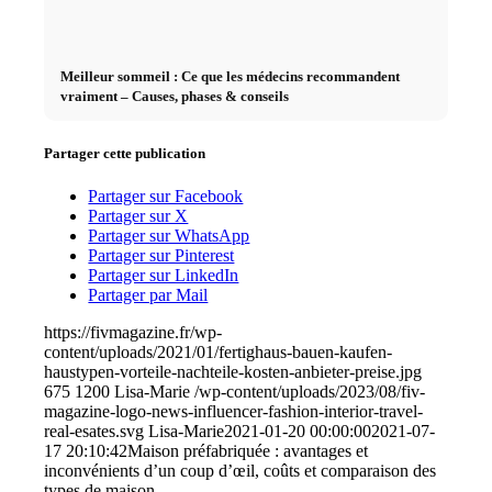
Meilleur sommeil : Ce que les médecins recommandent
vraiment – Causes, phases & conseils
Partager cette publication
Partager sur Facebook
Partager sur X
Partager sur WhatsApp
Partager sur Pinterest
Partager sur LinkedIn
Partager par Mail
https://fivmagazine.fr/wp-
content/uploads/2021/01/fertighaus-bauen-kaufen-
haustypen-vorteile-nachteile-kosten-anbieter-preise.jpg
675
1200
Lisa-Marie
/wp-content/uploads/2023/08/fiv-
magazine-logo-news-influencer-fashion-interior-travel-
real-esates.svg
Lisa-Marie
2021-01-20 00:00:00
2021-07-
17 20:10:42
Maison préfabriquée : avantages et
inconvénients d’un coup d’œil, coûts et comparaison des
types de maison