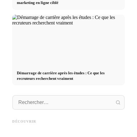
marketing en ligne ciblé
Démarrage de carrière après les études : Ce que les
recruteurs recherchent vraiment
Stage pratique chez des
Causes d
Studium finanzieren 2026:
entreprises de premier plan :
déclenc
Deutschlandstipendium, BAföG
opportunités, rémunération et
au trava
DÉCOUVRIR
und smarte Spartipps
le chemin direct vers la carrière
les fina