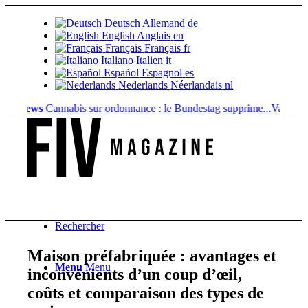
Deutsch
Allemand
de
English
Anglais
en
Français
Français
fr
Italiano
Italien
it
Español
Espagnol
es
Nederlands
Néerlandais
nl
ews
Cannabis sur ordonnance : le Bundestag supprime...
Valeur foncièr
Rechercher
Maison préfabriquée : avantages et
Menu
Menu
inconvénients d’un coup d’œil,
coûts et comparaison des types de