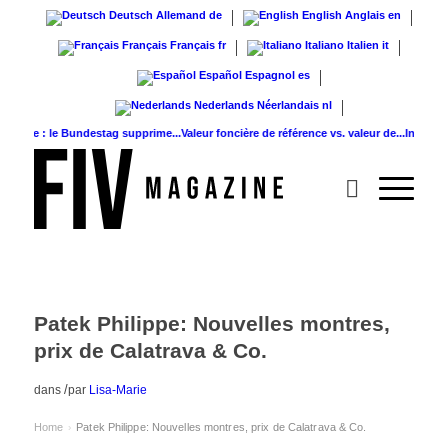
Deutsch
Allemand
de
English
Anglais
en
Français
Français
fr
Italiano
Italien
it
Español
Espagnol
es
Nederlands
Néerlandais
nl
e : le Bundestag supprime...
Valeur foncière de référence vs. valeur de...
Infused Kitch
Patek Philippe: Nouvelles montres,
prix de Calatrava & Co.
/
dans
par
Lisa-Marie
Home
Patek Philippe: Nouvelles montres, prix de Calatrava & Co.
›