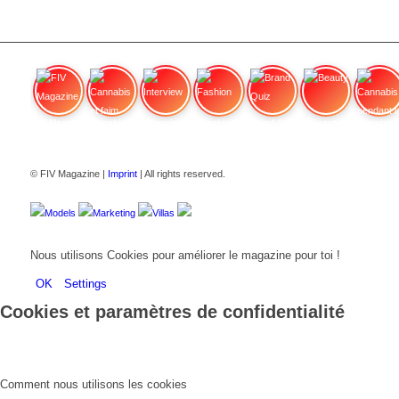
FIV Magazine
Cannabis et faim
Interview
Fashion
Brand Quiz
Beauty
Cannab
© FIV Magazine |
Imprint
| All rights reserved.
Models
Marketing
Villas
Nous utilisons Cookies pour améliorer le magazine pour toi !
OK
Settings
Cookies et paramètres de confidentialité
Comment nous utilisons les cookies