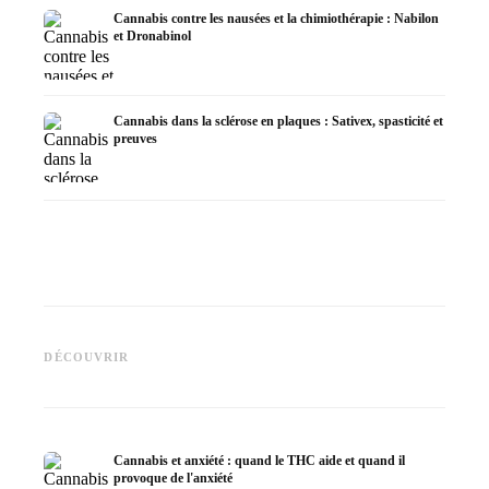
Cannabis contre les nausées et la chimiothérapie : Nabilon
et Dronabinol
Cannabis dans la sclérose en plaques : Sativex, spasticité et
preuves
Cannabis et épilepsie : le CBD,
CBD et 
Epidiolex et l'état actuel de la
Fabrication d'huile de cannabis
cannabi
DÉCOUVRIR
recherche
: décarboxylation et infusion
en derm
Cannabis et anxiété : quand le THC aide et quand il
provoque de l'anxiété