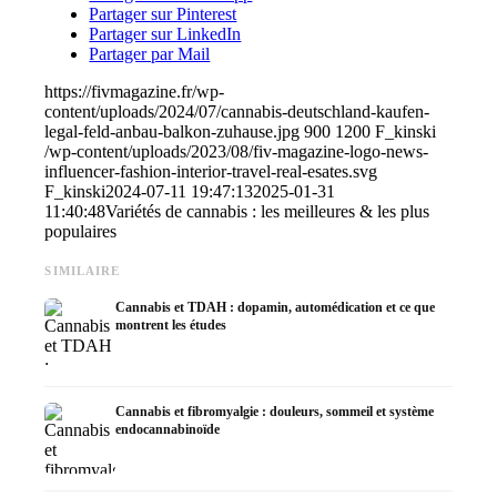
Partager sur Pinterest
Partager sur LinkedIn
Partager par Mail
https://fivmagazine.fr/wp-
content/uploads/2024/07/cannabis-deutschland-kaufen-
legal-feld-anbau-balkon-zuhause.jpg
900
1200
F_kinski
/wp-content/uploads/2023/08/fiv-magazine-logo-news-
influencer-fashion-interior-travel-real-esates.svg
F_kinski
2024-07-11 19:47:13
2025-01-31
11:40:48
Variétés de cannabis : les meilleures & les plus
populaires
SIMILAIRE
Cannabis et TDAH : dopamin, automédication et ce que
montrent les études
Cannabis et fibromyalgie : douleurs, sommeil et système
endocannabinoïde