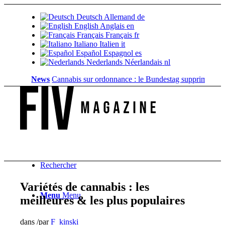
Deutsch
Allemand
de
English
Anglais
en
Français
Français
fr
Italiano
Italien
it
Español
Espagnol
es
Nederlands
Néerlandais
nl
News
Cannabis sur ordonnance : le Bundestag supprime...
Valeur f
Rechercher
Variétés de cannabis : les
Menu
Menu
meilleures & les plus populaires
dans
/
par
F_kinski