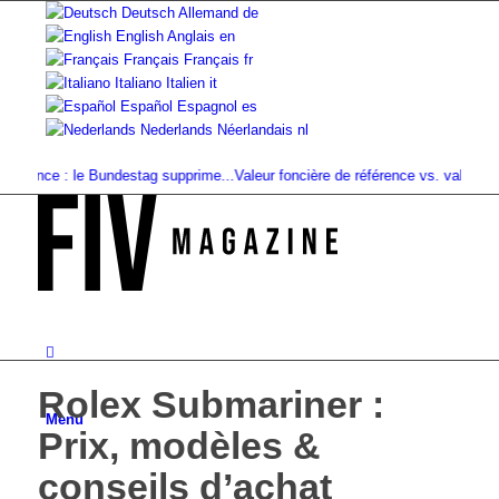
Deutsch
Allemand
de
English
Anglais
en
Français
Français
fr
Italiano
Italien
it
Español
Espagnol
es
Nederlands
Néerlandais
nl
ance : le Bundestag supprime...
Valeur foncière de référence vs. valeur de...
I
Rolex Submariner :
Menu
Prix, modèles &
conseils d’achat