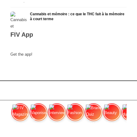
Cannabis et mémoire : ce que le THC fait à la mémoire
à court terme
FIV App
Get the app!
FIV Magazine
Vaporiseur de cannabis
Interview
Fashion
Brand Quiz
Beauty
Pri