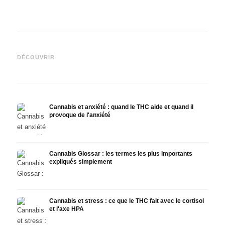
Cannabis et épilepsie : le
Fabrication d'huile de
CBD e
CBD, Epidiolex et l'état actuel
cannabis : décarboxylation et
canna
DÉCOUVRIR
de la recherche
infusion
faire
Cannabis et anxiété : quand le THC aide et quand il
provoque de l'anxiété
Cannabis Glossar : les termes les plus importants
expliqués simplement
Cannabis et stress : ce que le THC fait avec le cortisol
et l'axe HPA