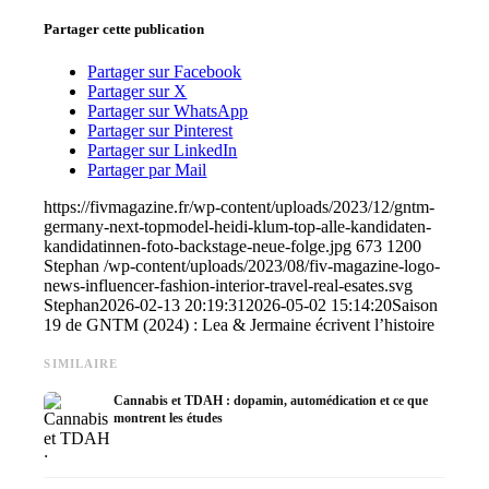
Partager cette publication
Partager sur Facebook
Partager sur X
Partager sur WhatsApp
Partager sur Pinterest
Partager sur LinkedIn
Partager par Mail
https://fivmagazine.fr/wp-content/uploads/2023/12/gntm-
germany-next-topmodel-heidi-klum-top-alle-kandidaten-
kandidatinnen-foto-backstage-neue-folge.jpg
673
1200
Stephan
/wp-content/uploads/2023/08/fiv-magazine-logo-
news-influencer-fashion-interior-travel-real-esates.svg
Stephan
2026-02-13 20:19:31
2026-05-02 15:14:20
Saison
19 de GNTM (2024) : Lea & Jermaine écrivent l’histoire
SIMILAIRE
Cannabis et TDAH : dopamin, automédication et ce que
montrent les études