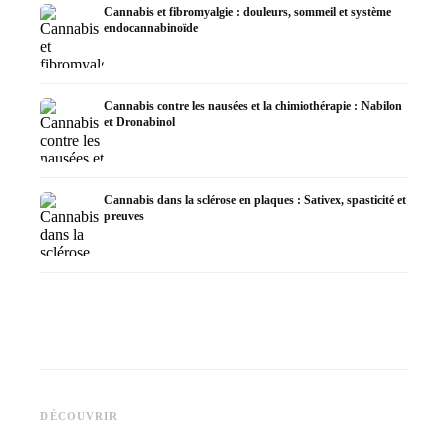
Cannabis et fibromyalgie : douleurs, sommeil et système
endocannabinoïde
Cannabis contre les nausées et la chimiothérapie : Nabilon
et Dronabinol
Cannabis dans la sclérose en plaques : Sativex, spasticité et
preuves
Cannabis et épilepsie : le CBD,
CBD et 
Epidiolex et l'état actuel de la
Fabrication d'huile de cannabis
cannabi
DÉCOUVRIR
recherche
: décarboxylation et infusion
en derm