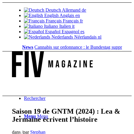
Deutsch
Allemand
de
English
Anglais
en
Français
Français
fr
Italiano
Italien
it
Español
Espagnol
es
Nederlands
Néerlandais
nl
News
Cannabis sur ordonnance : le Bundestag supprime...
Vale
Rechercher
Saison 19 de GNTM (2024) : Lea &
Menu
Menu
Jermaine écrivent l’histoire
dans
/
par
Stephan