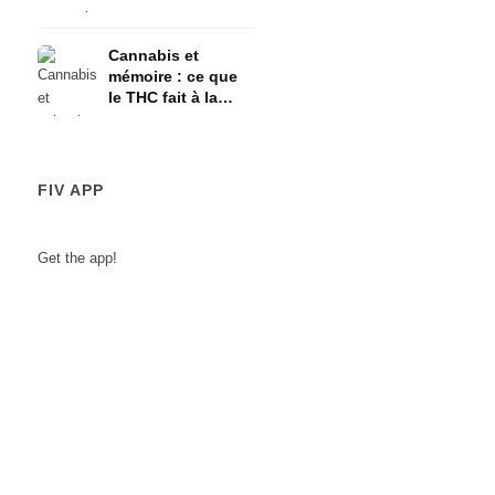
l'axe HPA
Cannabis et
mémoire : ce que
le THC fait à la
mémoire à court
terme
FIV APP
Get the app!