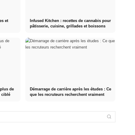
es et
Infused Kitchen : recettes de cannabis pour
pâtisserie, cuisine, grillades et boissons
 plus de
Démarrage de carrière après les études : Ce
 ciblé
que les recruteurs recherchent vraiment
Causes de
Réduire le
Techniques de
stress : les
stress : ce que
Stress
gestion du
déclencheurs
les médecins
chronique :
stress :
les plus
recommandent
conséquences
comparaison
fréquents au
vraiment –
sur le corps et
entre MBSR,
travail, dans
causes,
l'esprit,
PME, sport et
les relations et
symptômes &
traitement et
exercices de