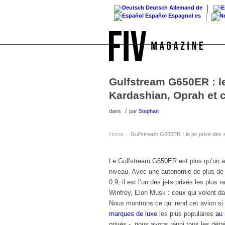
Deutsch
Allemand
de
Español
Espagnol
es
Gulfstream G650ER : le
Kardashian, Oprah et 
/
dans
par
Stephan
Home
Gulfstream G650ER : le jet privé des
›
Le Gulfstream G650ER est plus qu’un av
niveau. Avec une autonomie de plus de 
0,9, il est l’un des jets privés les plu
Winfrey, Elon Musk : ceux qui volent d
Nous montrons ce qui rend cet avion si pa
marques de luxe
les plus populaires
au
privés -, nous avons réuni tous les déta