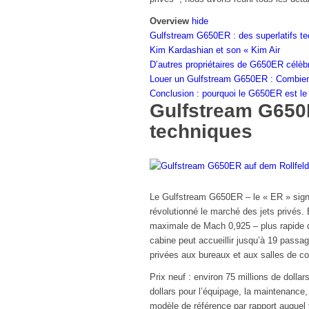
Overview
hide
Gulfstream G650ER : des superlatifs t
Kim Kardashian et son « Kim Air
D’autres propriétaires de G650ER célèb
Louer un Gulfstream G650ER : Combien
Conclusion : pourquoi le G650ER est le 
Gulfstream G650E
techniques
Le Gulfstream G650ER – le « ER » signi
révolutionné le marché des jets privés.
maximale de Mach 0,925 – plus rapide q
cabine peut accueillir jusqu’à 19 passa
privées aux bureaux et aux salles de c
Prix neuf : environ 75 millions de dollar
dollars pour l’équipage, la maintenance,
modèle de référence par rapport auquel t