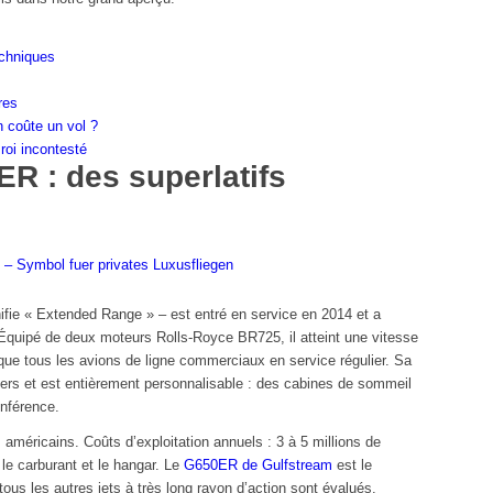
echniques
res
 coûte un vol ?
roi incontesté
R : des superlatifs
fie « Extended Range » – est entré en service en 2014 et a
 Équipé de deux moteurs Rolls-Royce BR725, il atteint une vitesse
ue tous les avions de ligne commerciaux en service régulier. Sa
gers et est entièrement personnalisable : des cabines de sommeil
onférence.
s américains. Coûts d’exploitation annuels : 3 à 5 millions de
 le carburant et le hangar. Le
G650ER de Gulfstream
est le
ous les autres jets à très long rayon d’action sont évalués.