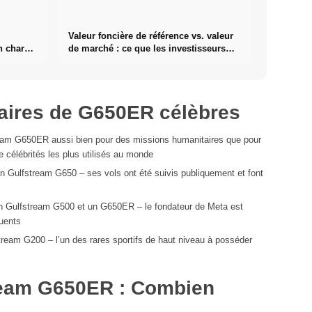
Valeur foncière de référence vs. valeur
n charge
de marché : ce que les investisseurs
doivent vraiment savoir sur
l'immobilier
taires de G650ER célèbres
ream G650ER aussi bien pour des missions humanitaires que pour
e célébrités les plus utilisés au monde
n Gulfstream G650 – ses vols ont été suivis publiquement et font
 un Gulfstream G500 et un G650ER – le fondateur de Meta est
quents
tream G200 – l’un des rares sportifs de haut niveau à posséder
ream G650ER : Combien