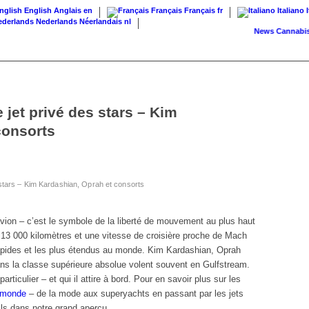
English
Anglais
en
Français
Français
fr
Italiano
Nederlands
Néerlandais
nl
News
Cannabis sur o
 jet privé des stars – Kim
consorts
 stars – Kim Kardashian, Oprah et consorts
ion – c’est le symbole de la liberté de mouvement au plus haut
13 000 kilomètres et une vitesse de croisière proche de Mach
s rapides et les plus étendus au monde. Kim Kardashian, Oprah
ans la classe supérieure absolue volent souvent en Gulfstream.
rticulier – et qui il attire à bord. Pour en savoir plus sur les
 monde
– de la mode aux superyachts en passant par les jets
ils dans notre grand aperçu.