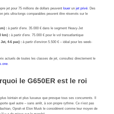
pre jet pour 75 millions de dollars peuvent
louer
un
jet privé
. Des
n jets ultra-longs comparables peuvent être réservés sur le
km) :
à partir d’env. 35.000 € dans le segment Heavy-Jet
0 km) :
à partir d’env. 75.000 € pour le vol transatlantique
Jet, 4-6 pax) :
à partir d’environ 5.500 € – idéal pour les week-
prix actuels de toutes les classes de jet, consultez directement le
ts.one
.
rquoi le G650ER est le roi
lus lointain et plus luxueux que presque tous ses concurrents. Il
importe quel autre – sans arrêt, à son propre rythme. Ce n’est pas
dashian, Oprah et Elon Musk le considèrent comme leur moyen de
u’il y a de mieux sur le marché.