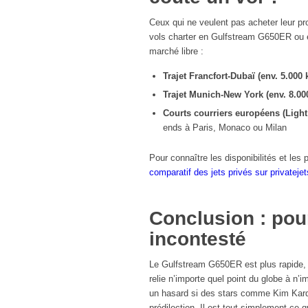
Ceux qui ne veulent pas acheter leur pro
vols charter en Gulfstream G650ER ou e
marché libre :
Trajet Francfort-Dubaï (env. 5.000 
Trajet Munich-New York (env. 8.00
Courts courriers européens (Light 
ends à Paris, Monaco ou Milan
Pour connaître les disponibilités et les 
comparatif des jets privés sur privateje
Conclusion : pou
incontesté
Le Gulfstream G650ER est plus rapide, p
relie n’importe quel point du globe à n’
un hasard si des stars comme Kim Kar
prédilection. Il est tout simplement ce q