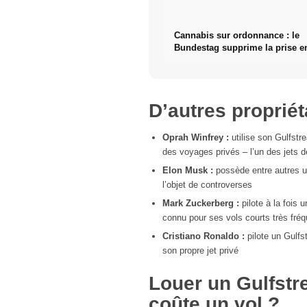
Cannabis sur ordonnance : le
Bundestag supprime la prise e
des fleurs de cannabis
D’autres proprié
Oprah Winfrey :
utilise son Gulfst
des voyages privés – l’un des jets d
Elon Musk :
possède entre autres u
l’objet de controverses
Mark Zuckerberg :
pilote à la fois
connu pour ses vols courts très fré
Cristiano Ronaldo :
pilote un Gulfs
son propre jet privé
Louer un Gulfst
coûte un vol ?