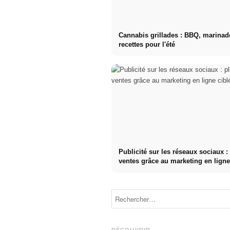
Cannabis grillades : BBQ, marinad
recettes pour l'été
Publicité sur les réseaux sociaux :
ventes grâce au marketing en ligne
Stage pratique
chez des
Studium
entreprises de
finanzieren
premier plan :
2026:
opportunités,
Deutschlandstipendium,
rémunération
BAföG und
et le chemin
smarte
direct vers la
DÉCOUVRIR