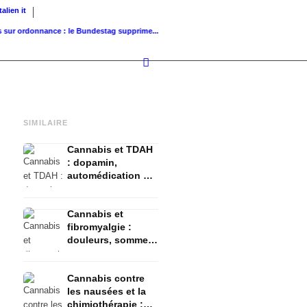
Italien
it
rdonnance : le Bundestag supprime...
Valeur foncière de référence vs. valeur de...
Infu
SIMILAIRE
Cannabis et TDAH
: dopamin,
automédication et
ce que montrent
les études
Cannabis et
fibromyalgie :
douleurs, sommeil
et système
endocannabinoïde
Cannabis contre
les nausées et la
chimiothérapie :