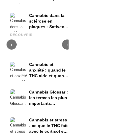
Nabilon et
Dronabinol
Cannabis dans la
sclérose en
plaques : Sativex,
Cannabis et épilepsie : le
Fabrication d'huile de
C
spasticité et
CBD, Epidiolex et l'état actuel
cannabis : décarboxylation et
c
DÉCOUVRIR
preuves
de la recherche
infusion
f
‹
›
Cannabis et
anxiété : quand le
THC aide et quand
il provoque de
l'anxiété
Cannabis Glossar :
les termes les plus
importants
expliqués
simplement
Cannabis et stress
: ce que le THC fait
avec le cortisol et