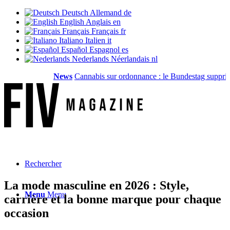
Deutsch
Allemand
de
English
Anglais
en
Français
Français
fr
Italiano
Italien
it
Español
Espagnol
es
Nederlands
Néerlandais
nl
News
Cannabis sur ordonnance : le Bundestag supprime...
Rechercher
La mode masculine en 2026 : Style,
Menu
Menu
carrière et la bonne marque pour chaque
occasion