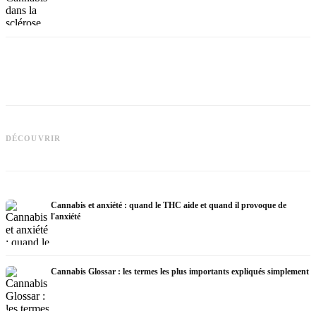
Cannabis et épilepsie : le CBD,
Epidiolex et l'état actuel de la
Fabrication d'huile de cannabis :
C
DÉCOUVRIR
recherche
décarboxylation et infusion
p
Cannabis et anxiété : quand le THC aide et quand il provoque de
l'anxiété
Cannabis Glossar : les termes les plus importants expliqués simplement