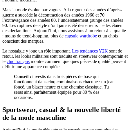
Mais la mode évolue par vagues. A la rigueur des années d’après-
guerre a succédé la décontraction des années 1960 et 70,
l’extravagance des années 80, l’understatement grunge des années
90. Les ruptures de style n’ont jamais été des erreurs – elles étaient
des déclarations. Aujourd’hui, nous assistons à un retour à la qualité
: moins de trend-hopping, plus de
capsule wardrobe
et un choix
conscient des marques.
La nostalgie y joue un rôle important.
Les tendances Y2K
sont de
retour, les looks militaires sont traduits en streetwear contemporain et
le
chic français
montre comment quelques pièces de qualité peuvent
définir une apparence complète.
Conseil :
investis dans trois pièces de base qui
fonctionnent dans cinq combinaisons chacune : un jean
foncé, un blazer neutre et une chemise classique. Tu
seras ainsi parfaitement équipée pour 80 % des
occasions.
Sportswear, casual & la nouvelle liberté
de la mode masculine
Aujourd’hui, la mode élégante et le casualwear ne sont plus des