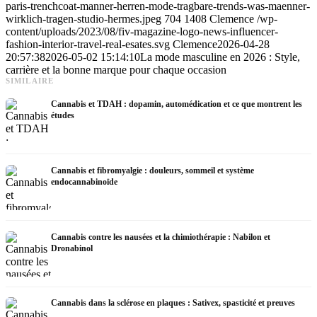
paris-trenchcoat-manner-herren-mode-tragbare-trends-was-maenner-
wirklich-tragen-studio-hermes.jpeg
704
1408
Clemence
/wp-
content/uploads/2023/08/fiv-magazine-logo-news-influencer-
fashion-interior-travel-real-esates.svg
Clemence
2026-04-28
20:57:38
2026-05-02 15:14:10
La mode masculine en 2026 : Style,
carrière et la bonne marque pour chaque occasion
SIMILAIRE
Cannabis et TDAH : dopamin, automédication et ce que montrent les
études
Cannabis et fibromyalgie : douleurs, sommeil et système
endocannabinoïde
Cannabis contre les nausées et la chimiothérapie : Nabilon et
Dronabinol
Cannabis dans la sclérose en plaques : Sativex, spasticité et preuves