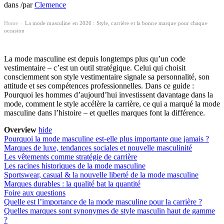
dans
/
par
Clemence
Home
La mode masculine en 2026 : Style, carrière et la bonne marque pour chaque
›
occasion
La mode masculine est depuis longtemps plus qu’un code
vestimentaire – c’est un outil stratégique. Celui qui choisit
consciemment son style vestimentaire signale sa personnalité, son
attitude et ses compétences professionnelles. Dans ce guide :
Pourquoi les hommes d’aujourd’hui investissent davantage dans la
mode, comment le style accélère la carrière, ce qui a marqué la mode
masculine dans l’histoire – et quelles marques font la différence.
Overview
hide
Pourquoi la mode masculine est-elle plus importante que jamais ?
Marques de luxe, tendances sociales et nouvelle masculinité
Les vêtements comme stratégie de carrière
Les racines historiques de la mode masculine
Sportswear, casual & la nouvelle liberté de la mode masculine
Marques durables : la qualité bat la quantité
Foire aux questions
Quelle est l’importance de la mode masculine pour la carrière ?
Quelles marques sont synonymes de style masculin haut de gamme
?