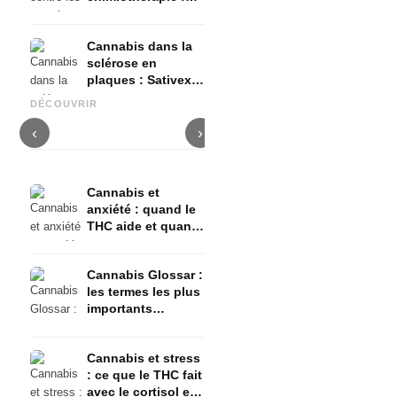
Nabilon et
Dronabinol
Cannabis dans la
sclérose en
plaques : Sativex,
Cannabis et épilepsie : le
Fabrication d'huile de
C
spasticité et
CBD, Epidiolex et l'état actuel
cannabis : décarboxylation et
c
DÉCOUVRIR
preuves
de la recherche
infusion
f
‹
›
Cannabis et
anxiété : quand le
THC aide et quand
il provoque de
l'anxiété
Cannabis Glossar :
les termes les plus
importants
expliqués
simplement
Cannabis et stress
: ce que le THC fait
avec le cortisol et