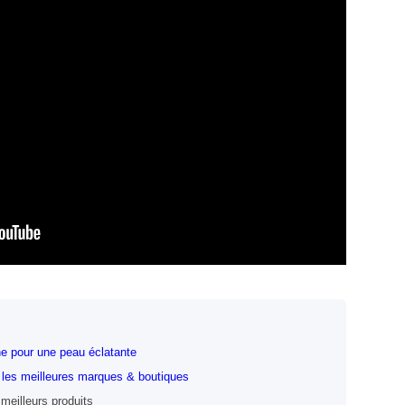
ne pour une peau éclatante
 les meilleures marques & boutiques
meilleurs produits