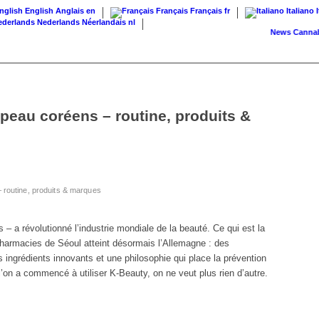
English
Anglais
en
Français
Français
fr
Italiano
Nederlands
Néerlandais
nl
News
Cannabis su
 peau coréens – routine, produits &
 routine, produits & marques
 – a révolutionné l’industrie mondiale de la beauté. Ce qui est la
armacies de Séoul atteint désormais l’Allemagne : des
ingrédients innovants et une philosophie qui place la prévention
’on a commencé à utiliser K-Beauty, on ne veut plus rien d’autre.