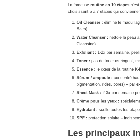
La fameuse
routine en 10 étapes
n’est
choisissent 5 à 7 étapes qui conviennen
Oil Cleanser :
élimine le maquillage
Balm)
Water Cleanser :
nettoie la peau à
Cleansing)
Exfoliant :
1-2x par semaine, peel
Toner :
pas de toner astringent, m
Essence :
le cœur de la routine K-
Sérum / ampoule :
concentré haut
pigmentation, rides, pores) – par e
Sheet Mask :
2-3x par semaine pou
Crème pour les yeux :
spécialeme
Hydratant :
scelle toutes les étap
SPF :
protection solaire – indispen
Les principaux i