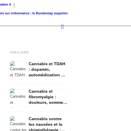
Italien
it
r ordonnance : le Bundestag supprime...
Valeur foncière de référence vs. valeur de...
In
SIMILAIRE
Cannabis et TDAH
: dopamin,
automédication et
ce que montrent
les études
Cannabis et
fibromyalgie :
douleurs, sommeil
et système
endocannabinoïde
Cannabis contre
les nausées et la
chimiothérapie :