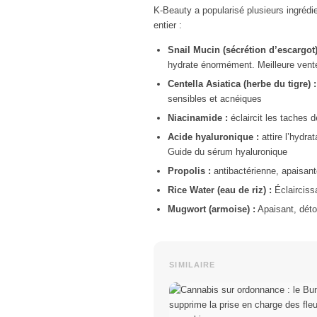
K-Beauty a popularisé plusieurs ingréd
entier :
Snail Mucin (sécrétion d’escargot)
hydrate énormément. Meilleure ve
Centella Asiatica (herbe du tigre) :
sensibles et acnéiques
Niacinamide :
éclaircit les taches 
Acide hyaluronique :
attire l’hydra
Guide du sérum hyaluronique
Propolis :
antibactérienne, apaisante
Rice Water (eau de riz) :
Éclaircissa
Mugwort (armoise) :
Apaisant, déto
SIMILAIRE