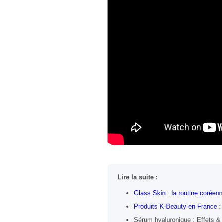
Lire la suite :
Glass Skin : la routine coréen
Produits K-Beauty en France :
Sérum hyaluronique : Effets & 