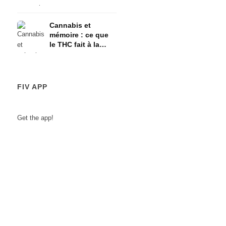
l'axe HPA
Cannabis et
mémoire : ce que
le THC fait à la
mémoire à court
terme
FIV APP
Get the app!