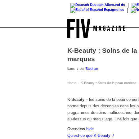
Deutsch
Allemand
de
Español
Espagnol
es
K-Beauty : Soins de la
marques
/
dans
par
Stephan
Home
K-Beauty : Soins de la peau coréens –
›
K-Beauty
– les soins de la peau coréens
norme depuis des décennies dans les ph
programmes de soins multicouches, des 
au-dessus du maquillage. Une fois que l
Overview
hide
Qu’est-ce que K-Beauty ?