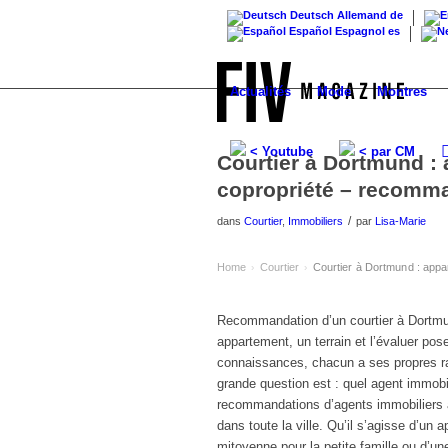
Deutsch
Allemand
de
Español
Espagnol
es
Actualités
Mode
Montres
< Youtube
< par CM
Courtier à Dortmund :
copropriété – recomma
/
dans
Courtier
,
Immobiliers
par
Lisa-Marie
Home
Courtier
Courtier à Dortmund : appa
›
›
Recommandation d’un courtier à Dortm
appartement, un terrain et l’évaluer p
connaissances, chacun a ses propres rai
grande question est : quel agent immobi
recommandations d’agents immobiliers
dans toute la ville. Qu’il s’agisse d’u
mitoyenne pour la petite famille ou d’un