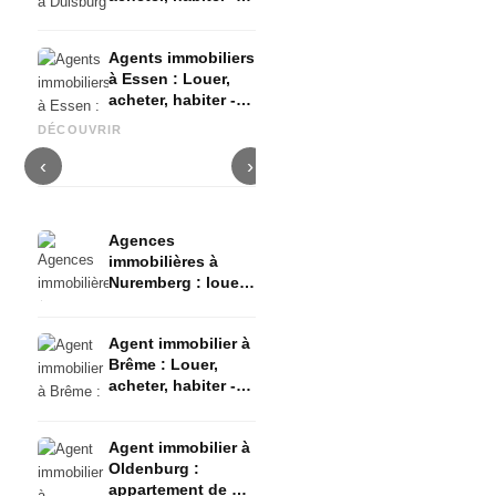
Top 10 des agents
immobiliers
Agents immobiliers
à Essen : Louer,
L
acheter, habiter -
Agent immobilier à Stuttgart :
Agent immobilier à Dresde :
m
Top 10 des agents
louer, acheter, habiter - Top 15
louer, acheter, habiter - Top 10
-
DÉCOUVRIR
immobiliers
des agents immobiliers
des agents immobiliers
i
‹
›
Agences
immobilières à
Nuremberg : louer,
acheter, habiter -
Top 10 des
Agent immobilier à
agences
Brême : Louer,
immobilières
acheter, habiter -
Top 10 des agents
immobiliers
Agent immobilier à
Oldenburg :
appartement de 1 à