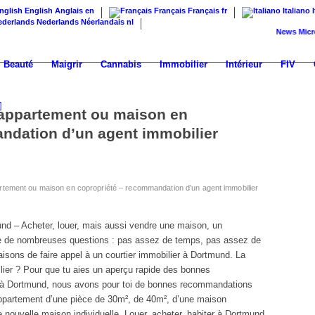
English
Anglais
en
Français
Français
fr
Italiano
Nederlands
Néerlandais
nl
News
Microappa
Beauté
Maigrir
Cannabis
Immobilier
Intérieur
FIV
 appartement ou maison en
ndation d’un agent immobilier
rtement ou maison en copropriété – recommandation d’un agent immobilier
und –
Acheter, louer, mais aussi vendre une maison, un
ose de nombreuses questions : pas assez de temps, pas assez de
sons de faire appel à un courtier immobilier à Dortmund. La
lier ? Pour que tu aies un aperçu rapide des bonnes
 à Dortmund, nous avons pour toi de bonnes recommandations
n appartement d’une pièce de 30m², de 40m², d’une maison
e nouvelle maison individuelle. Louer, acheter, habiter à Dortmund,