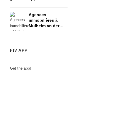
2 pièces ou
maison ? - Top 10
Agences
des agents
immobilières à
immobiliers
Mülheim an der
Ruhr : louer,
acheter, habiter -
Top 10 des
agences
FIV APP
immobilières
Get the app!