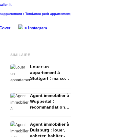
Italien
it
rtement : Tendance petit appartement, ménage célibataire...
Fondation familiale pour l
Cover
< Instagram
SIMILAIRE
Louer un
appartement à
Stuttgart : maison,
appartement &
investissement -
Agent immobilier à
Interview agent
Wuppertal :
immobilier
recommandations
pour appartement
& maison - Top 10
Agent immobilier à
des agents
Duisburg : louer,
immobiliers
acheter, habiter -