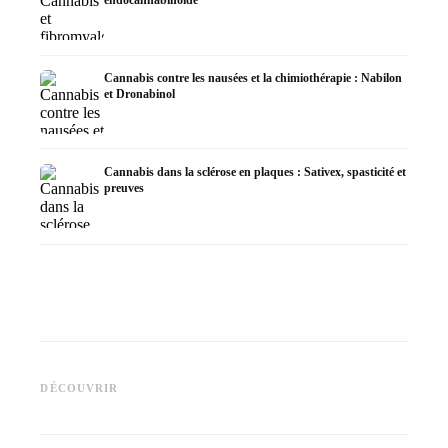
endocannabinoïde
Cannabis contre les nausées et la chimiothérapie : Nabilon
et Dronabinol
Cannabis dans la sclérose en plaques : Sativex, spasticité et
preuves
Cannabis et épilepsie : le CBD,
CBD et 
Epidiolex et l'état actuel de la
Fabrication d'huile de cannabis
cannabi
DÉCOUVRIR
recherche
: décarboxylation et infusion
en derm