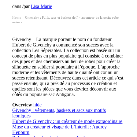
dans
/
par
Lisa-Marie
Home
Givenchy : Pulls, sacs et baskets de l' »inventeur de la petite robe
›
noire ».
Givenchy – La marque portant le nom du fondateur
Hubert de Givenchy a commencé son succès avec la
collection Les Séperables. La collection est basée sur un
concept de plus en plus populaire qui consiste à combiner
des jupes et des chemisiers au lieu de robes pour créer la
silhouette en sablier si populaire à l’époque. L’approche
moderne et les vêtements de haute qualité ont connu un
succès retentissant. Découvrez dans cet article ce qui s’est
passé ensuite, qui a présidé au processus de création et
quelles sont les pièces que vous devriez découvrir aux
côtés du populaire sac Antigona.
Overview
hide
Givenchy : vêtements, baskets et sacs aux motifs
iconiques
Hubert de Givenchy : un créateur de mode extraordinaire
Muse du créateur et visage de L’Interdit : Audrey
Hepburn