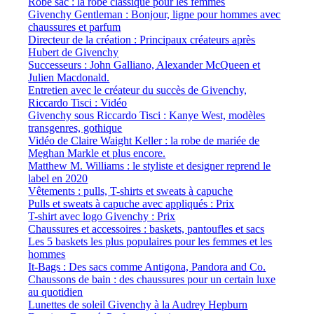
Robe sac : la robe classique pour les femmes
Givenchy Gentleman : Bonjour, ligne pour hommes avec
chaussures et parfum
Directeur de la création : Principaux créateurs après
Hubert de Givenchy
Successeurs : John Galliano, Alexander McQueen et
Julien Macdonald.
Entretien avec le créateur du succès de Givenchy,
Riccardo Tisci : Vidéo
Givenchy sous Riccardo Tisci : Kanye West, modèles
transgenres, gothique
Vidéo de Claire Waight Keller : la robe de mariée de
Meghan Markle et plus encore.
Matthew M. Williams : le styliste et designer reprend le
label en 2020
Vêtements : pulls, T-shirts et sweats à capuche
Pulls et sweats à capuche avec appliqués : Prix
T-shirt avec logo Givenchy : Prix
Chaussures et accessoires : baskets, pantoufles et sacs
Les 5 baskets les plus populaires pour les femmes et les
hommes
It-Bags : Des sacs comme Antigona, Pandora and Co.
Chaussons de bain : des chaussures pour un certain luxe
au quotidien
Lunettes de soleil Givenchy à la Audrey Hepburn