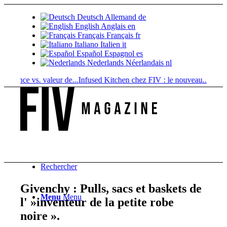
Deutsch
Allemand
de
English
Anglais
en
Français
Français
fr
Italiano
Italien
it
Español
Espagnol
es
Nederlands
Néerlandais
nl
nce vs. valeur de...
Infused Kitchen chez FIV : le nouveau...
Boissons au
Rechercher
Givenchy : Pulls, sacs et baskets de
Menu
Menu
l' »inventeur de la petite robe
noire ».