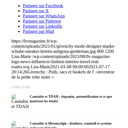
Partager sur Facebook
Partager sur X
Partager sur WhatsApp
Partager sur Pinterest
Partager sur LinkedIn
Partager par Mail
https://fivmagazine.fr/wp-
content/uploads/2021/01/givenchy-mode-designer-marke-
schuhe-sneaker-herren-antigona-gentleman.jpg
800
1200
Lisa-Marie
/wp-content/uploads/2023/08/fiv-magazine-
logo-news-influencer-fashion-interior-travel-real-
esates.svg
Lisa-Marie
2021-01-08 00:00:00
2021-07-17
20:14:26
Givenchy : Pulls, sacs et baskets de l' »inventeur
de la petite robe noire ».
SIMILAIRE
Cannabis et TDAH : dopamin, automédication et ce que
montrent les études
Cannabis et fibromyalgie : douleurs, sommeil et système