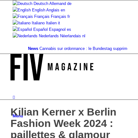
Deutsch
Allemand
de
English
Anglais
en
Français
Français
fr
Italiano
Italien
it
Español
Espagnol
es
Nederlands
Néerlandais
nl
News
Cannabis sur ordonnance : le Bundestag supprime...
Valeur
Kilian Kerner x Berlin
Menu
Fashion Week 2024 :
paillettes & glamour