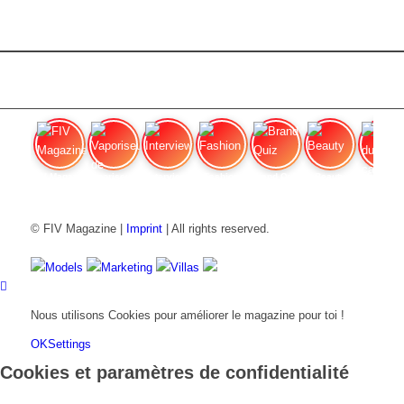
FIV Magazine
Vaporiseur de cannabis
Interview
Fashion
Brand Quiz
Beauty
Pri
© FIV Magazine |
Imprint
| All rights reserved.
Models
Marketing
Villas
Nous utilisons Cookies pour améliorer le magazine pour toi !
OK
Settings
Cookies et paramètres de confidentialité