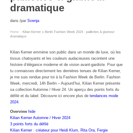
dramatique
dans
/
par
Svenja
Home
Kilian Kerner x Berlin Fashion Week 2024 : paillettes & glamour
›
dramatique
Kilian Kerner emmène son public dans un monde de luxe, où les
tissus chatoyants et les couleurs audacieuses racontent une
histoire d’élégance moderne et de vision avant-gardiste. Pour que
tu connaisses directement les dernières tenues de Kilian Kerner,
je me suis rendue pour toi à la Fashion Week de Berlin. Fashion
Week, mercredi, 14h Berlin – Aujourd’hui, Kilian Kerner présente
sa collection Automne / Hiver 24. Un aperçu des points forts du
défilé et du label. Découvre ici encore plus de
tendances mode
2024
.
Overview
hide
Kilian Kerner Automne / Hiver 2024
3 points forts du défilé
Kilian Kerner : créateur pour Heidi Klum, Rita Ora, Fergie