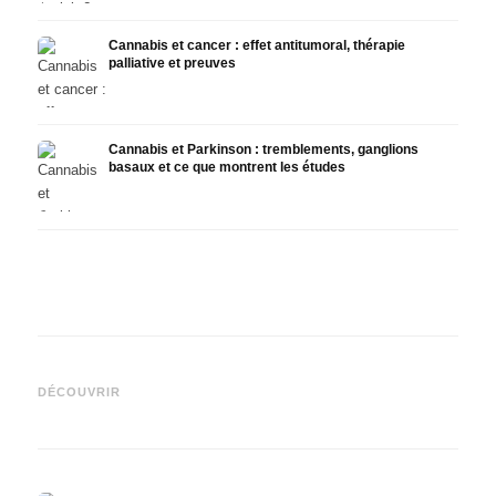
Cannabis et cancer : effet antitumoral, thérapie
palliative et preuves
Cannabis et Parkinson : tremblements, ganglions
basaux et ce que montrent les études
Cannabis et TDAH : dopamin,
Cannabis et fibromyalgie :
Canna
automédication et ce que
douleurs, sommeil et système
et la
DÉCOUVRIR
montrent les études
endocannabinoïde
et Dr