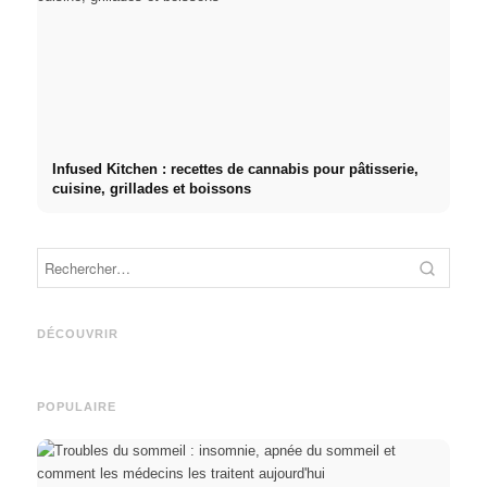
Infused Kitchen : recettes de cannabis pour pâtisserie,
cuisine, grillades et boissons
Publicité sur les réseaux
Démarrage de carrière après
sociaux : plus de ventes
les études : Ce que les
Studi
grâce au marketing en ligne
recruteurs recherchent
Deuts
DÉCOUVRIR
ciblé
vraiment
BAföG
POPULAIRE