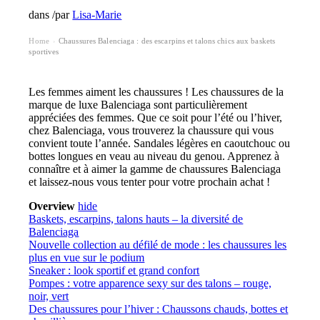
dans
/
par
Lisa-Marie
Home
Chaussures Balenciaga : des escarpins et talons chics aux baskets
›
sportives
Les femmes aiment les chaussures ! Les chaussures de la
marque de luxe Balenciaga sont particulièrement
appréciées des femmes. Que ce soit pour l’été ou l’hiver,
chez Balenciaga, vous trouverez la chaussure qui vous
convient toute l’année. Sandales légères en caoutchouc ou
bottes longues en veau au niveau du genou. Apprenez à
connaître et à aimer la gamme de chaussures Balenciaga
et laissez-nous vous tenter pour votre prochain achat !
Overview
hide
Baskets, escarpins, talons hauts – la diversité de
Balenciaga
Nouvelle collection au défilé de mode : les chaussures les
plus en vue sur le podium
Sneaker : look sportif et grand confort
Pompes : votre apparence sexy sur des talons – rouge,
noir, vert
Des chaussures pour l’hiver : Chaussons chauds, bottes et