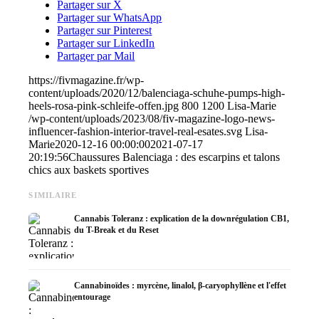
Partager sur X
Partager sur WhatsApp
Partager sur Pinterest
Partager sur LinkedIn
Partager par Mail
https://fivmagazine.fr/wp-
content/uploads/2020/12/balenciaga-schuhe-pumps-high-
heels-rosa-pink-schleife-offen.jpg
800
1200
Lisa-Marie
/wp-content/uploads/2023/08/fiv-magazine-logo-news-
influencer-fashion-interior-travel-real-esates.svg
Lisa-
Marie
2020-12-16 00:00:00
2021-07-17
20:19:56
Chaussures Balenciaga : des escarpins et talons
chics aux baskets sportives
SIMILAIRE
Cannabis Toleranz : explication de la downrégulation CB1,
du T-Break et du Reset
Cannabinoïdes : myrcène, linalol, β-caryophyllène et l'effet
entourage