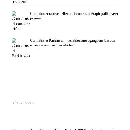
Cannabis et cancer : effet antitumoral, thérapie palliative et
preuves
Cannabis et Parkinson : tremblements, ganglions basaux
et ce que montrent les études
Cannabis et TDAH : dopamin,
Cannabis et fibromyalgie :
Cannabi
automédication et ce que
douleurs, sommeil et système
la chim
DÉCOUVRIR
montrent les études
endocannabinoïde
Dronab