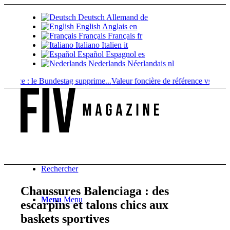
Deutsch
Allemand
de
English
Anglais
en
Français
Français
fr
Italiano
Italien
it
Español
Espagnol
es
Nederlands
Néerlandais
nl
nce : le Bundestag supprime...
Valeur foncière de référence vs. valeur de
Rechercher
Chaussures Balenciaga : des
Menu
Menu
escarpins et talons chics aux
baskets sportives