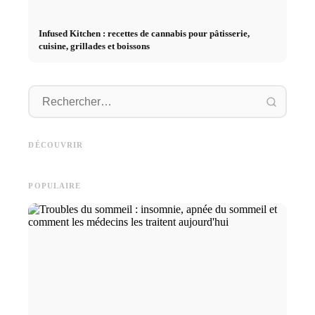
Infused Kitchen : recettes de cannabis pour pâtisserie,
cuisine, grillades et boissons
Démarrage de carrière après
Publicité sur les réseaux
les études : Ce que les
Studium
sociaux : plus de ventes grâce
recruteurs recherchent
Deutsc
DÉCOUVRIR
au marketing en ligne ciblé
vraiment
und sma
POPULAIRE