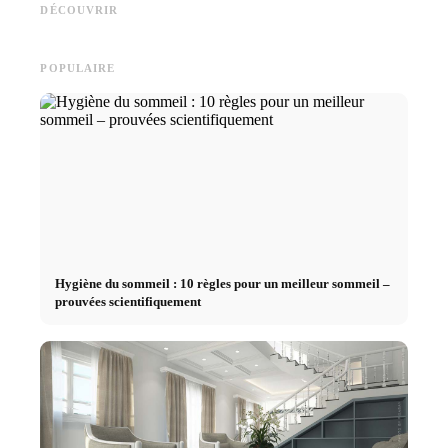
Deutschlandstipendium, BAföG
opportunités, rémunération et
au trava
DÉCOUVRIR
und smarte Spartipps
le chemin direct vers la carrière
les fina
POPULAIRE
Hygiène du sommeil : 10 règles pour un meilleur sommeil –
prouvées scientifiquement