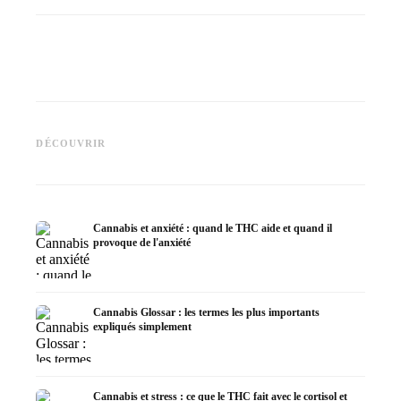
Cannabis et épilepsie : le CBD,
CBD et 
Epidiolex et l'état actuel de la
Fabrication d'huile de cannabis
cannabi
DÉCOUVRIR
recherche
: décarboxylation et infusion
en derm
Cannabis et anxiété : quand le THC aide et quand il
provoque de l'anxiété
Cannabis Glossar : les termes les plus importants
expliqués simplement
Cannabis et stress : ce que le THC fait avec le cortisol et