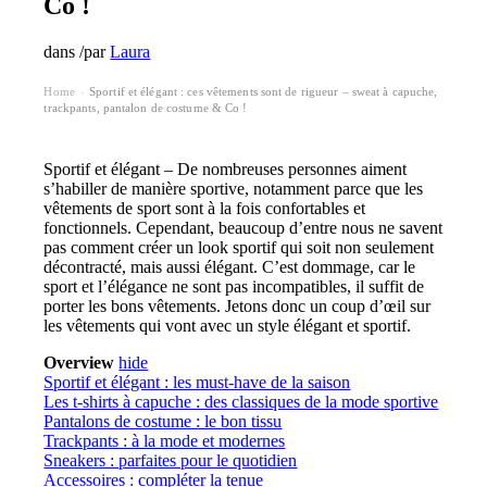
Co !
dans
/
par
Laura
Home
Sportif et élégant : ces vêtements sont de rigueur – sweat à capuche,
›
trackpants, pantalon de costume & Co !
Sportif et élégant – De nombreuses personnes aiment
s’habiller de manière sportive, notamment parce que les
vêtements de sport sont à la fois confortables et
fonctionnels. Cependant, beaucoup d’entre nous ne savent
pas comment créer un look sportif qui soit non seulement
décontracté, mais aussi élégant. C’est dommage, car le
sport et l’élégance ne sont pas incompatibles, il suffit de
porter les bons vêtements. Jetons donc un coup d’œil sur
les vêtements qui vont avec un style élégant et sportif.
Overview
hide
Sportif et élégant : les must-have de la saison
Les t-shirts à capuche : des classiques de la mode sportive
Pantalons de costume : le bon tissu
Trackpants : à la mode et modernes
Sneakers : parfaites pour le quotidien
Accessoires : compléter la tenue