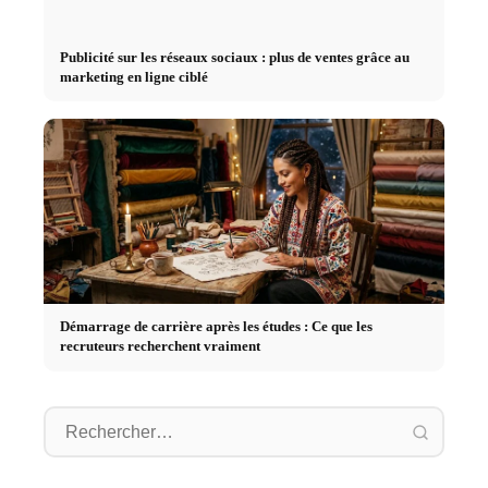
Publicité sur les réseaux sociaux : plus de ventes grâce au
marketing en ligne ciblé
Démarrage de carrière après les études : Ce que les
recruteurs recherchent vraiment
Stage pratique chez des
Causes d
Studium finanzieren 2026:
entreprises de premier plan :
déclenc