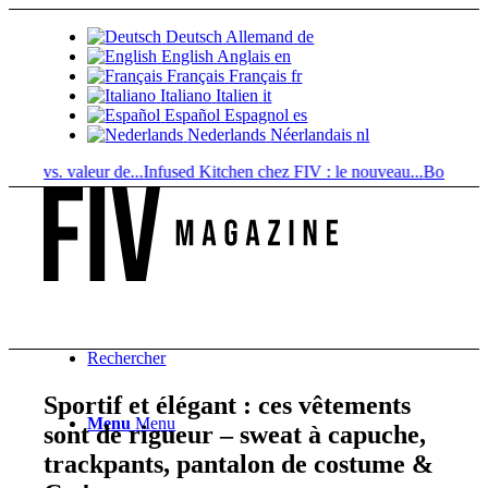
Deutsch
Allemand
de
English
Anglais
en
Français
Français
fr
Italiano
Italien
it
Español
Espagnol
es
Nederlands
Néerlandais
nl
 vs. valeur de...
Infused Kitchen chez FIV : le nouveau...
Boissons au can
Rechercher
Sportif et élégant : ces vêtements
Menu
Menu
sont de rigueur – sweat à capuche,
trackpants, pantalon de costume &