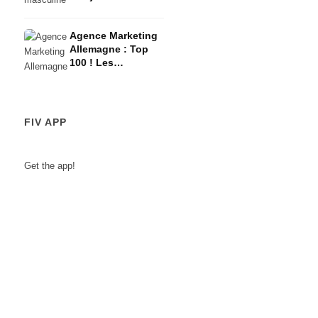
l'élégance ne
connaît pas de
Agence Marketing
frontières
Allemagne : Top
100 ! Les
meilleures agences
- recommandation
FIV APP
Get the app!