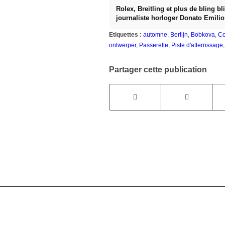
Rolex, Breitling et plus de bling bli
journaliste horloger Donato Emilio
montres de luxe coûteuses
Etiquettes :
automne
,
Berlijn
,
Bobkova
,
Co
ontwerper
,
Passerelle
,
Piste d'atterrissage
Partager cette publication