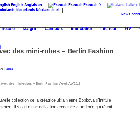
English
Anglais
en
Français
Français
fr
Italiano
Nederlands
Néerlandais
nl
News
ZenNews24 
Beauté
Maigrir
Cannabis
Immobilier
Intérieur
FIV
vec des mini-robes – Berlin Fashion
par
Laura
 avec des mini-robes – Berlin Fashion Week AW23/24
elle collection de la créatrice ukrainienne Bobkova s’intitule
ainien. Il s’agit d’une collection enracinée et raffinée qui réunit