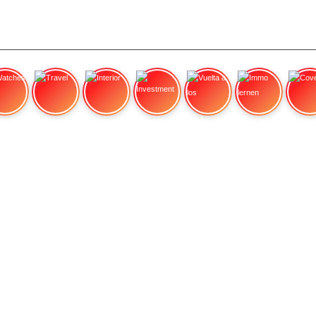
tches
Travel
Interior
Investment
Vuelta a los
Immo lernen
Cove