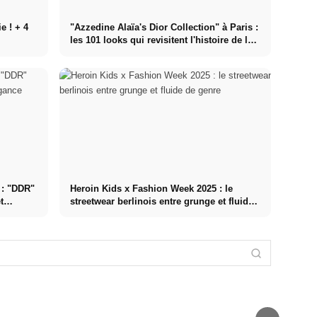
e ! + 4
"Azzedine Alaïa's Dior Collection" à Paris :
les 101 looks qui revisitent l'histoire de la
mode
 : "DDR"
Heroin Kids x Fashion Week 2025 : le
t
streetwear berlinois entre grunge et fluide
Danny Reinke
de genre
x Fashion
BUZIGAHILL x
Rebekka Ruétz
Marcel
Week 2025 :
Fashion Week
x Fashion
Ostertag x
"The Hunt" Une
2025 :
Week 2025 :
Fashion Week
mode inspirée
l'upcycling
Élégante,
2025 :
de la
rencontre les
presque
"Paradise"
Renaissance
histoires
comme Chanel
Couleurs,
avec une ligne
urbaines de
à Berlin
motifs, émotion
moderne
l'Ouganda