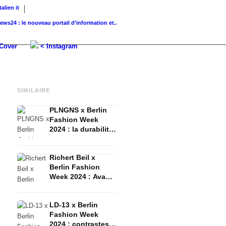
Italien
it
: le nouveau portail d’information et...
K-Beauty : Soins de la peau coréens...
Glass Sk
Cover
< Instagram
SIMILAIRE
PLNGNS x Berlin
Fashion Week
2024 : la durabilité
rencontre la
révolution
Richert Beil x
Berlin Fashion
Week 2024 : Avant-
garde,
underground &
LD-13 x Berlin
expérimental
Fashion Week
2024 : contrastes,