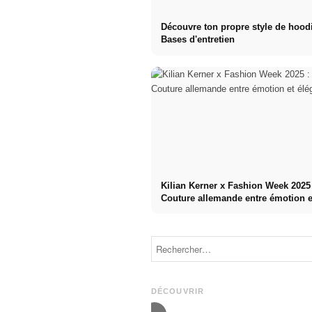
Découvre ton propre style de hoodi
Bases d'entretien
Kilian Kerner x Fashion Week 2025
Couture allemande entre émotion e
élégance
Berlin Fashion
Week 2025 :
pas de billets ?
Suivez-moi !
Damur, Danny
Tell The Truth x
Reinke, Heroin
Fashion Week
Kids, Tell the
2025 : CULT @
DÉCOUVRIR
Truth, ....
Bunker Berlin