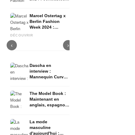
couleurs vives &
structures
Marcel Ostertag x
audacieuses
Berlin Fashion
Rebekka Ruétz x Berlin
Week 2024 :
Fashion Week 2024 : le chic
Glück Clothes x Berlin
D
Classique, rétro,
moderne rencontre la slow
Fashion Week 2024 :
P
DÉCOUVRIR
contemporain
fashion
Fantaisie de mode surréaliste
J
‹
›
Dascha en
interview :
Mannequin Curvy
et finaliste de
GNTM sur ses
The Model Book :
débuts,
Maintenant en
expériences &
anglais, espagnol
objectifs dans le
& italien - Ton
monde du
chemin vers le
mannequinat
La mode
business du
masculine
mannequinat !
d'aujourd'hui :