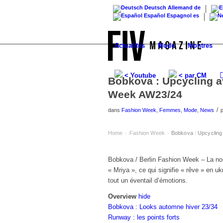
Deutsch
Allemand
de
Español
Espagnol
es
Actualités
Mode
Montres
< Youtube
< par CM
Bobkova : Upcycling a
Week AW23/24
/
dans
Fashion Week
,
Femmes
,
Mode
,
News
Home
Fashion Week
Bobkova : Upcycling
›
›
Bobkova / Berlin Fashion Week – La nouv
« Mriya », ce qui signifie « rêve » en ukr
tout un éventail d’émotions.
Overview
hide
Bobkova : Looks automne hiver 23/34
Runway : les points forts