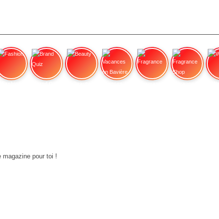
Fashion
Brand Quiz
Beauty
Vacances en Bavière
Fragrance
Fragrance Shop
Wa
e magazine pour toi !