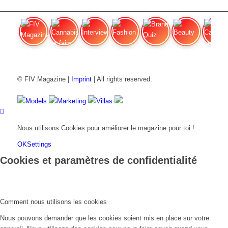
FIV Magazine
Cannabis et faim
Interview
Fashion
Brand Quiz
Beauty
Cannab
© FIV Magazine |
Imprint
| All rights reserved.
Models
Marketing
Villas
Nous utilisons Cookies pour améliorer le magazine pour toi !
OK
Settings
Cookies et paramètres de confidentialité
Comment nous utilisons les cookies
Nous pouvons demander que les cookies soient mis en place sur votre