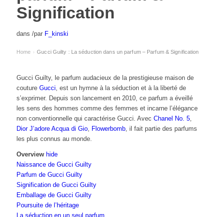
Signification
dans
/
par
F_kinski
Home
Gucci Guilty : La séduction dans un parfum – Parfum & Signification
›
Gucci Guilty, le parfum audacieux de la prestigieuse maison de
couture
Gucci
, est un hymne à la séduction et à la liberté de
s’exprimer. Depuis son lancement en 2010, ce parfum a éveillé
les sens des hommes comme des femmes et incarne l’élégance
non conventionnelle qui caractérise Gucci. Avec
Chanel No. 5
,
Dior J’adore
Acqua di Gio
,
Flowerbomb
, il fait partie des
parfums
les plus connus au monde
.
Overview
hide
Naissance de Gucci Guilty
Parfum de Gucci Guilty
Signification de Gucci Guilty
Emballage de Gucci Guilty
Poursuite de l’héritage
La séduction en un seul parfum