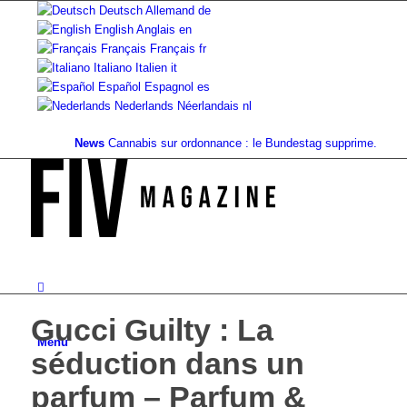
Deutsch
Allemand
de
English
Anglais
en
Français
Français
fr
Italiano
Italien
it
Español
Espagnol
es
Nederlands
Néerlandais
nl
News
Cannabis sur ordonnance : le Bundestag supprime...
Valeur f
Gucci Guilty : La
Menu
séduction dans un
parfum – Parfum &