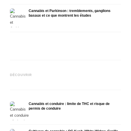
Cannabis et Parkinson : tremblements, ganglions
basaux et ce que montrent les études
Cannabis et TDAH : dopamin,
Cannabis et fibromyalgie :
Canna
automédication et ce que
douleurs, sommeil et système
et la
DÉCOUVRIR
montrent les études
endocannabinoïde
et Dr
Cannabis et conduire : limite de THC et risque de
permis de conduire