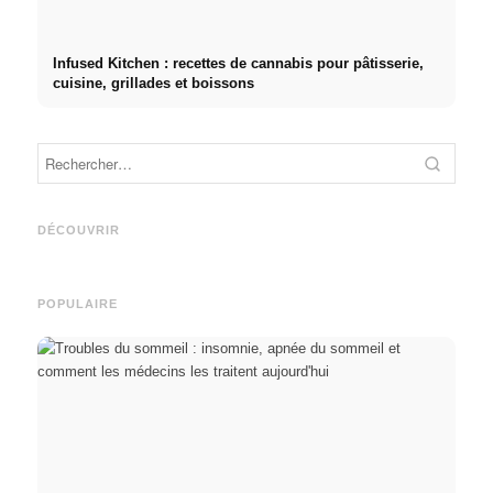
Infused Kitchen : recettes de cannabis pour pâtisserie,
cuisine, grillades et boissons
Publicité sur les réseaux
Démarrage de carrière après
sociaux : plus de ventes
les études : Ce que les
Studi
grâce au marketing en ligne
recruteurs recherchent
Deuts
DÉCOUVRIR
ciblé
vraiment
BAföG
POPULAIRE