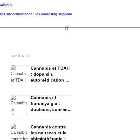
Italien
it
r ordonnance : le Bundestag supprime...
Valeur foncière de référence vs. valeur de...
I
SIMILAIRE
Cannabis et TDAH
: dopamin,
automédication et
ce que montrent
les études
Cannabis et
fibromyalgie :
douleurs, sommeil
et système
endocannabinoïde
Cannabis contre
les nausées et la
chimiothérapie :