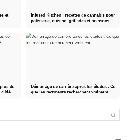
es et
Infused Kitchen : recettes de cannabis pour
pâtisserie, cuisine, grillades et boissons
 plus de
Démarrage de carrière après les études : Ce
 ciblé
que les recruteurs recherchent vraiment
Causes de
Réduire le
Techniques de
stress : les
stress : ce que
Stress
gestion du
déclencheurs
les médecins
chronique :
stress :
les plus
recommandent
conséquences
comparaison
fréquents au
vraiment –
sur le corps et
entre MBSR,
travail, dans
causes,
l'esprit,
PME, sport et
les relations et
symptômes &
traitement et
exercices de
les finances
techniques
thérapie
respiration