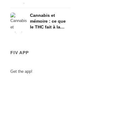
l'axe HPA
Cannabis et
mémoire : ce que
le THC fait à la
mémoire à court
terme
FIV APP
Get the app!