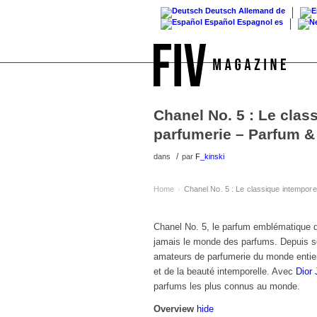
Deutsch
Allemand
de
Español
Espagnol
es
Chanel No. 5 : Le clas
parfumerie – Parfum & 
/
dans
par
F_kinski
Home
Chanel No. 5 : Le classique intempore
›
Chanel No. 5, le parfum emblématique
jamais le monde des parfums. Depuis s
amateurs de parfumerie du monde entier 
et de la beauté intemporelle. Avec
Dior 
parfums les plus connus au monde
.
Overview
hide