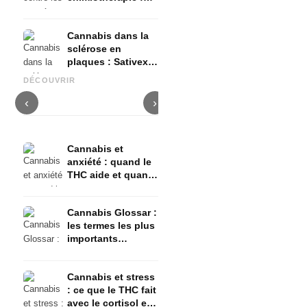
Nabilon et
Dronabinol
Cannabis dans la
sclérose en
plaques : Sativex,
Cannabis et épilepsie : le
Fabrication d'huile de
C
spasticité et
CBD, Epidiolex et l'état actuel
cannabis : décarboxylation et
c
DÉCOUVRIR
preuves
de la recherche
infusion
f
‹
›
Cannabis et
anxiété : quand le
THC aide et quand
il provoque de
l'anxiété
Cannabis Glossar :
les termes les plus
importants
expliqués
simplement
Cannabis et stress
: ce que le THC fait
avec le cortisol et