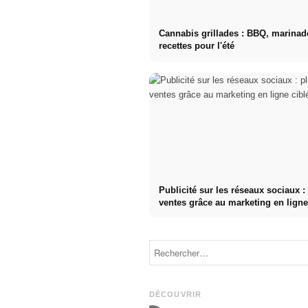
Cannabis grillades : BBQ, marinad
recettes pour l'été
Publicité sur les réseaux sociaux :
ventes grâce au marketing en ligne
Stage pratique
chez des
Studium
entreprises de
finanzieren
premier plan :
2026:
opportunités,
Deutschlandstipendium,
rémunération
BAföG und
et le chemin
smarte
direct vers la
DÉCOUVRIR
Spartipps
carrière