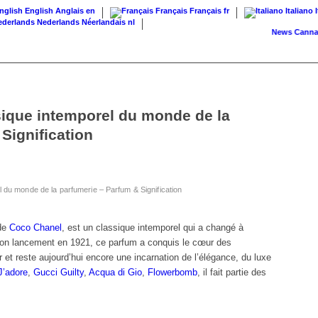
English
Anglais
en
Français
Français
fr
Italiano
Nederlands
Néerlandais
nl
News
Cannabis su
sique intemporel du monde de la
Signification
l du monde de la parfumerie – Parfum & Signification
 de
Coco Chanel
, est un classique intemporel qui a changé à
on lancement en 1921, ce parfum a conquis le cœur des
et reste aujourd’hui encore une incarnation de l’élégance, du luxe
J’adore
,
Gucci Guilty
,
Acqua di Gio
,
Flowerbomb
, il fait partie des