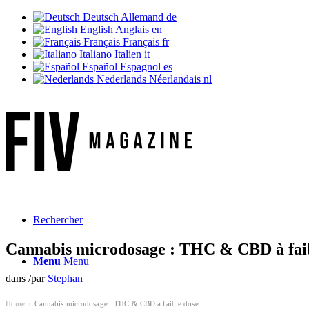
Deutsch
Allemand
de
English
Anglais
en
Français
Français
fr
Italiano
Italien
it
Español
Espagnol
es
Nederlands
Néerlandais
nl
Rechercher
Cannabis microdosage : THC & CBD à fai
Menu
Menu
dans
/
par
Stephan
Home
Cannabis microdosage : THC & CBD à faible dose
›