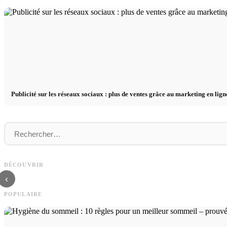
Publicité sur les réseaux sociaux : plus de ventes grâce au marketing en lign
Studium finanzieren 2026:
Stage pratique chez des entrepris
Deutschlandstipendium, BAföG und smarte
premier plan : opportunités, rém
DÉCOUVRIR
Spartipps
le chemin direct vers la carrière
‹
POPULAIRE