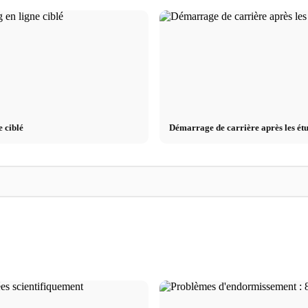
e ciblé
Démarrage de carrière après les étu
es de
Causes de stress : les déclencheurs les plus
Réduire le stress : 
unération et
fréquents au travail, dans les relations et les
recommandent vraim
finances
symptômes & techn