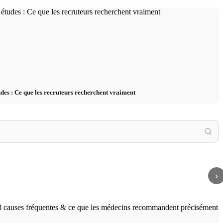
des : Ce que les recruteurs recherchent vraiment
ce que les médecins
Techni
ent – causes,
Stress chronique : conséquences sur le corps
compar
iques
et l'esprit, traitement et thérapie
exercic
›