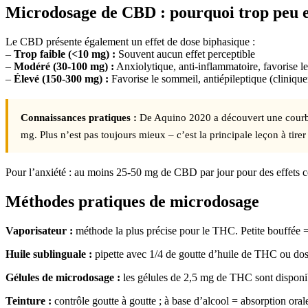
Microdosage de CBD : pourquoi trop peu es
Le CBD présente également un effet de dose biphasique :
–
Trop faible (<10 mg) :
Souvent aucun effet perceptible
–
Modéré (30-100 mg) :
Anxiolytique, anti-inflammatoire, favorise l
–
Élevé (150-300 mg) :
Favorise le sommeil, antiépileptique (clinique
Connaissances pratiques :
De Aquino 2020 a découvert une courbe
mg. Plus n’est pas toujours mieux – c’est la principale leçon à tir
Pour l’anxiété : au moins 25-50 mg de CBD par jour pour des effets 
Méthodes pratiques de microdosage
Vaporisateur :
méthode la plus précise pour le THC. Petite bouffée =
Huile sublinguale :
pipette avec 1/4 de goutte d’huile de THC ou do
Gélules de microdosage :
les gélules de 2,5 mg de THC sont disponib
Teinture :
contrôle goutte à goutte ; à base d’alcool = absorption orale