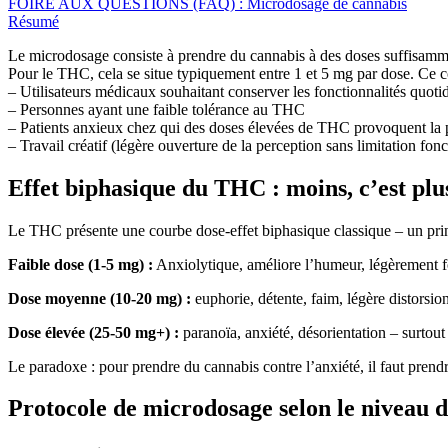
FOIRE AUX QUESTIONS (FAQ) : Microdosage de cannabis
Résumé
Le microdosage consiste à prendre du cannabis à des doses suffisamment
Pour le THC, cela se situe typiquement entre 1 et 5 mg par dose. Ce co
– Utilisateurs médicaux souhaitant conserver les fonctionnalités quoti
– Personnes ayant une faible tolérance au THC
– Patients anxieux chez qui des doses élevées de THC provoquent la
– Travail créatif (légère ouverture de la perception sans limitation fonc
Effet biphasique du THC : moins, c’est plu
Le THC présente une courbe dose-effet biphasique classique – un pri
Faible dose (1-5 mg) :
Anxiolytique, améliore l’humeur, légèrement fo
Dose moyenne (10-20 mg) :
euphorie, détente, faim, légère distorsio
Dose élevée (25-50 mg+) :
paranoïa, anxiété, désorientation – surtout
Le paradoxe : pour prendre du cannabis contre l’anxiété, il faut pren
Protocole de microdosage selon le niveau 