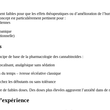
 faibles pour que les effets thérapeutiques ou d’amélioration de l’humeu
ncept est particulièrement pertinent pour :
diennes
 panique
tionnelle)
s
ncipe de base de la pharmacologie des cannabinoïdes :
calisant, analgésique sans sédation
n du temps – ivresse récréative classique
 chez les débutants ou sans tolérance
dre de faibles doses. Des doses plus élevées aggravent l’anxiété dans de
d’expérience