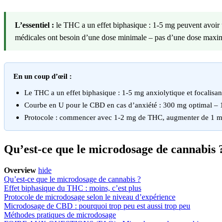
L’essentiel :
le THC a un effet biphasique : 1-5 mg peuvent avoir un
médicales ont besoin d’une dose minimale – pas d’une dose maxi
En un coup d’œil :
Le THC a un effet biphasique : 1-5 mg anxiolytique et focalisan
Courbe en U pour le CBD en cas d’anxiété : 300 mg optimal – 
Protocole : commencer avec 1-2 mg de THC, augmenter de 1 mg t
Qu’est-ce que le microdosage de cannabis 
Overview
hide
Qu’est-ce que le microdosage de cannabis ?
Effet biphasique du THC : moins, c’est plus
Protocole de microdosage selon le niveau d’expérience
Microdosage de CBD : pourquoi trop peu est aussi trop peu
Méthodes pratiques de microdosage