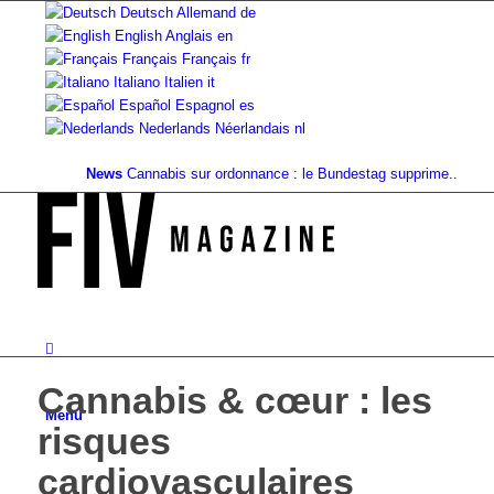
Deutsch
Allemand
de
English
Anglais
en
Français
Français
fr
Italiano
Italien
it
Español
Espagnol
es
Nederlands
Néerlandais
nl
News
Cannabis sur ordonnance : le Bundestag supprime...
Valeur fo
Cannabis & cœur : les
Menu
risques
cardiovasculaires