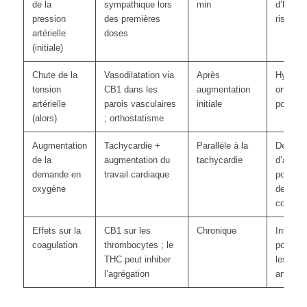
de la
sympathique lors
min
d’hyper
pression
des premières
risque 
artérielle
doses
(initiale)
Chute de la
Vasodilatation via
Après
Hypoten
tension
CB1 dans les
augmentation
orthosta
artérielle
parois vasculaires
initiale
possibl
(alors)
; orthostatisme
Augmentation
Tachycardie +
Parallèle à la
Déclenc
de la
augmentation du
tachycardie
d’angin
demande en
travail cardiaque
poitrine
oxygène
de mala
coronar
Effets sur la
CB1 sur les
Chronique
Interact
coagulation
thrombocytes ; le
potentie
THC peut inhiber
les
l’agrégation
anticoa