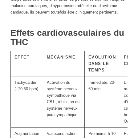
maladies cardiaques, d’hypertension artérielle ou d’arythmie
cardiaque, ils peuvent toutefois être cliniquement pertinents.
Effets cardiovasculaires du
THC
EFFET
MÉCANISME
ÉVOLUTION
PERT
DANS LE
CLINI
TEMPS
Tachycardie
Activation du
Immédiate, 20-
En cas 
(+20-50 bpm)
système nerveux
60 min
maladie
sympathique via
coronar
CB1 ; inhibition du
d’insuff
système nerveux
cardiaq
parasympathique
besoin 
O₂
Augmentation
Vasoconstriction
Premières 5-10
Pertine