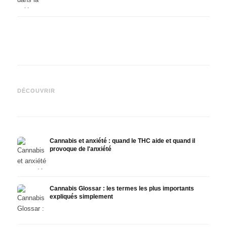
Cannabis et épilepsie : le
Fabrication d'huile de
CBD e
CBD, Epidiolex et l'état actuel
cannabis : décarboxylation et
canna
DÉCOUVRIR
de la recherche
infusion
faire
Cannabis et anxiété : quand le THC aide et quand il
provoque de l'anxiété
Cannabis Glossar : les termes les plus importants
expliqués simplement