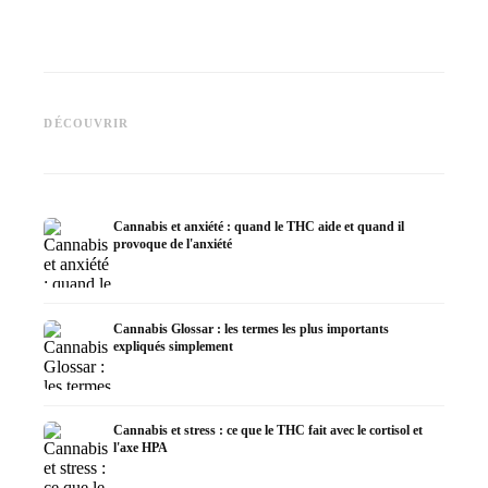
Cannabis et épilepsie : le CBD,
CBD et 
Epidiolex et l'état actuel de la
Fabrication d'huile de cannabis
cannabi
DÉCOUVRIR
recherche
: décarboxylation et infusion
en derm
Cannabis et anxiété : quand le THC aide et quand il
provoque de l'anxiété
Cannabis Glossar : les termes les plus importants
expliqués simplement
Cannabis et stress : ce que le THC fait avec le cortisol et
l'axe HPA