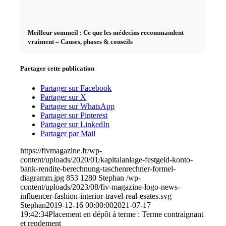
Meilleur sommeil : Ce que les médecins recommandent
vraiment – Causes, phases & conseils
Partager cette publication
Partager sur Facebook
Partager sur X
Partager sur WhatsApp
Partager sur Pinterest
Partager sur LinkedIn
Partager par Mail
https://fivmagazine.fr/wp-
content/uploads/2020/01/kapitalanlage-festgeld-konto-
bank-rendite-berechnung-taschenrechner-formel-
diagramm.jpg
853
1280
Stephan
/wp-
content/uploads/2023/08/fiv-magazine-logo-news-
influencer-fashion-interior-travel-real-esates.svg
Stephan
2019-12-16 00:00:00
2021-07-17
19:42:34
Placement en dépôt à terme : Terme contraignant
et rendement