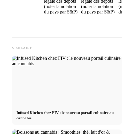
légale des dépôts
légale des dépôts
légale d
(noter la notation
(noter la notation
(noter l
du pays par S&P)
du pays par S&P)
du pays
SIMILAIRE
Infused Kitchen chez FIV : le nouveau portail culinaire au
cannabis