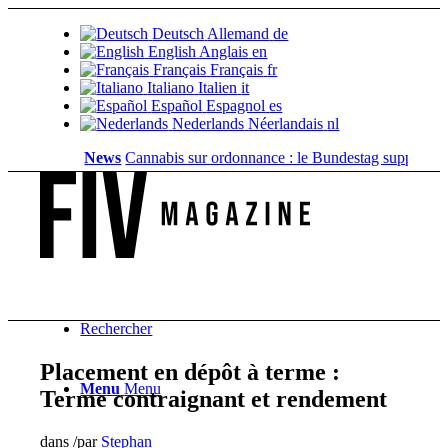
Deutsch
Allemand
de
English
Anglais
en
Français
Français
fr
Italiano
Italien
it
Español
Espagnol
es
Nederlands
Néerlandais
nl
News
Cannabis sur ordonnance : le Bundestag supprime...
Val
Rechercher
Placement en dépôt à terme :
Menu
Menu
Terme contraignant et rendement
dans
/
par
Stephan