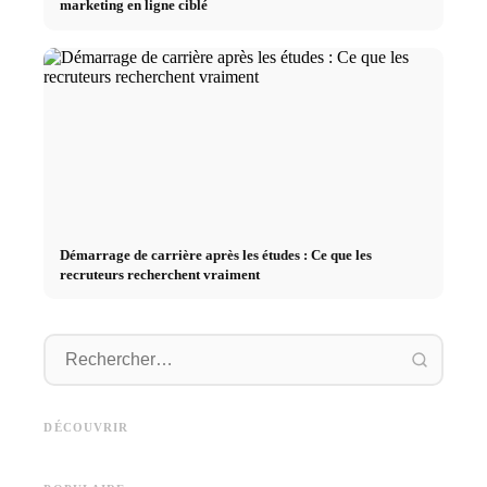
marketing en ligne ciblé
Démarrage de carrière après les études : Ce que les
recruteurs recherchent vraiment
Stage pratique chez des
Causes d
Studium finanzieren 2026:
entreprises de premier plan :
déclenc
Deutschlandstipendium, BAföG
opportunités, rémunération et
au trava
DÉCOUVRIR
und smarte Spartipps
le chemin direct vers la carrière
les fina