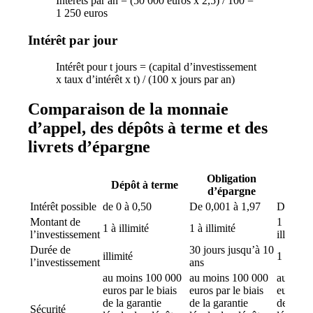
Intérêts par an = (50 000 euros x 2,5) / 100 =
1 250 euros
Intérêt par jour
Intérêt pour t jours = (capital d’investissement
x taux d’intérêt x t) / (100 x jours par an)
Comparaison de la monnaie
d’appel, des dépôts à terme et des
livrets d’épargne
Obligation
Obl
Dépôt à terme
d’épargne
d’é
Intérêt possible
de 0 à 0,50
De 0,001 à 1,97
De 0,1 
Montant de
1 000 e
1 à illimité
1 à illimité
l’investissement
illimité
Durée de
30 jours jusqu’à 10
illimité
1 à 10 a
l’investissement
ans
au moins 100 000
au moins 100 000
au moin
euros par le biais
euros par le biais
euros pa
de la garantie
de la garantie
de la ga
Sécurité