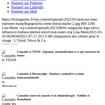
Partager sur Pinterest
Partager sur LinkedIn
Partager par Mail
https://fivmagazine.fr/wp-content/uploads/2021/01/skincare-man-
maenner-hautpflegegesicht-creme-loreal-marke-2.jpg
800
1200
Lisa-Marie
/wp-content/uploads/2023/08/fiv-magazine-logo-news-
influencer-fashion-interior-travel-real-esates.svg
Lisa-Marie
2021-01-
10 00:00:00
2021-07-17 20:13:38
Comparaison des crèmes pour le
visage : L’Oréal, Nivea & Co.
SIMILAIRE
Cannabis et TDAH : dopamin, automédication et ce que montrent les
études
Cannabis et fibromyalgie : douleurs, sommeil et système
endocannabinoïde
Cannabis contre les nausées et la chimiothérapie : Nabilon et
Dronabinol