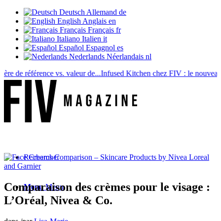
Deutsch
Allemand
de
English
Anglais
en
Français
Français
fr
Italiano
Italien
it
Español
Espagnol
es
Nederlands
Néerlandais
nl
e référence vs. valeur de...
Infused Kitchen chez FIV : le nouveau...
Boi
Rechercher
Comparaison des crèmes pour le visage :
Menu
Menu
L’Oréal, Nivea & Co.