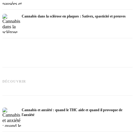
Cannabis dans la sclérose en plaques : Sativex, spasticité et preuves
Cannabis et épilepsie : le CBD,
Epidiolex et l'état actuel de la
Fabrication d'huile de cannabis :
C
DÉCOUVRIR
recherche
décarboxylation et infusion
p
Cannabis et anxiété : quand le THC aide et quand il provoque de
l'anxiété