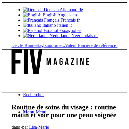
Deutsch
Allemand
de
English
Anglais
en
Français
Français
fr
Italiano
Italien
it
Español
Espagnol
es
Nederlands
Néerlandais
nl
ance : le Bundestag supprime...
Valeur foncière de référence vs. valeur 
Rechercher
Routine de soins du visage : routine
Menu
Menu
matin et soir pour une peau soignée
dans
/
par
Lisa-Marie