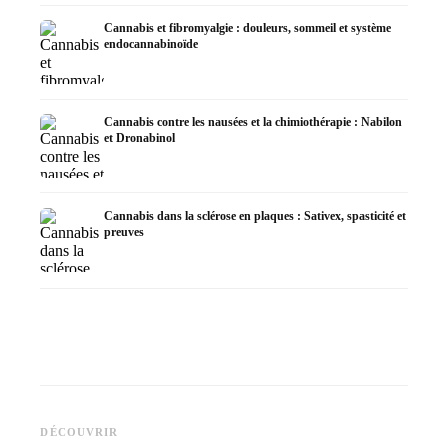
Cannabis et fibromyalgie : douleurs, sommeil et système
endocannabinoïde
Cannabis contre les nausées et la chimiothérapie : Nabilon
et Dronabinol
Cannabis dans la sclérose en plaques : Sativex, spasticité et
preuves
Cannabis et épilepsie : le CBD,
CBD et 
Epidiolex et l'état actuel de la
Fabrication d'huile de cannabis
cannabi
DÉCOUVRIR
recherche
: décarboxylation et infusion
en derm