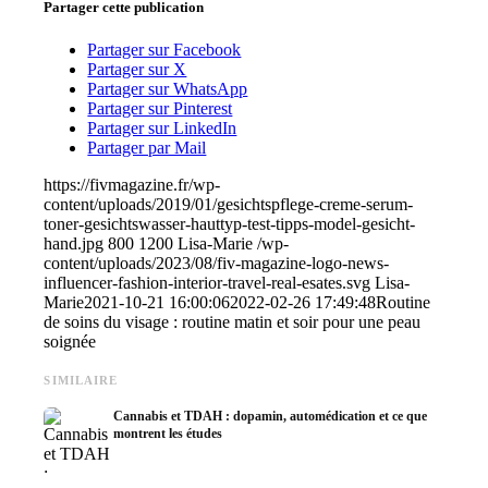
Partager cette publication
Partager sur Facebook
Partager sur X
Partager sur WhatsApp
Partager sur Pinterest
Partager sur LinkedIn
Partager par Mail
https://fivmagazine.fr/wp-
content/uploads/2019/01/gesichtspflege-creme-serum-
toner-gesichtswasser-hauttyp-test-tipps-model-gesicht-
hand.jpg
800
1200
Lisa-Marie
/wp-
content/uploads/2023/08/fiv-magazine-logo-news-
influencer-fashion-interior-travel-real-esates.svg
Lisa-
Marie
2021-10-21 16:00:06
2022-02-26 17:49:48
Routine
de soins du visage : routine matin et soir pour une peau
soignée
SIMILAIRE
Cannabis et TDAH : dopamin, automédication et ce que
montrent les études