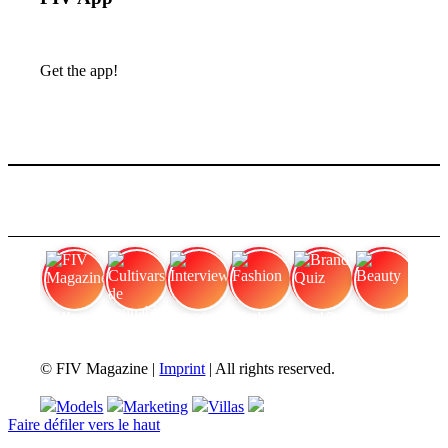
Get the app!
FIV Magazine
Cultivars de cannabis
Interview
Fashion
Brand Quiz
Beauty
© FIV Magazine |
Imprint
| All rights reserved.
Models
Marketing
Villas
Faire défiler vers le haut