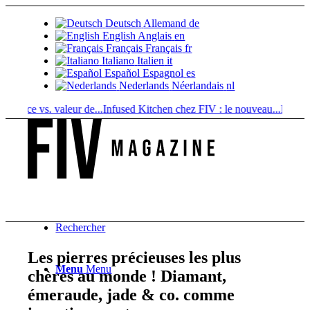
Deutsch
Allemand
de
English
Anglais
en
Français
Français
fr
Italiano
Italien
it
Español
Espagnol
es
Nederlands
Néerlandais
nl
ce vs. valeur de...
Infused Kitchen chez FIV : le nouveau...
Boissons au 
Rechercher
Les pierres précieuses les plus
Menu
Menu
chères au monde ! Diamant,
émeraude, jade & co. comme