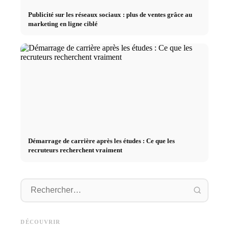
Publicité sur les réseaux sociaux : plus de ventes grâce au
marketing en ligne ciblé
Démarrage de carrière après les études : Ce que les
recruteurs recherchent vraiment
Stage pratique chez des
Causes d
Studium finanzieren 2026:
entreprises de premier plan :
déclenc
Deutschlandstipendium, BAföG
opportunités, rémunération et
au trava
DÉCOUVRIR
und smarte Spartipps
le chemin direct vers la carrière
les fina