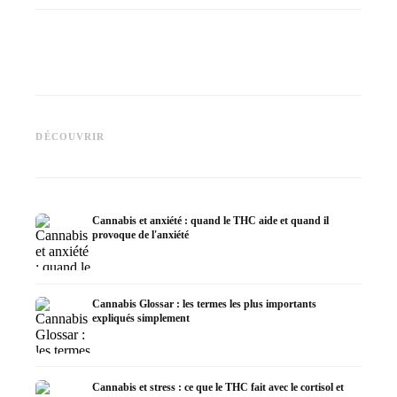
Cannabis et épilepsie : le CBD,
CBD et 
Epidiolex et l'état actuel de la
Fabrication d'huile de cannabis
cannabi
DÉCOUVRIR
recherche
: décarboxylation et infusion
en derm
Cannabis et anxiété : quand le THC aide et quand il
provoque de l'anxiété
Cannabis Glossar : les termes les plus importants
expliqués simplement
Cannabis et stress : ce que le THC fait avec le cortisol et