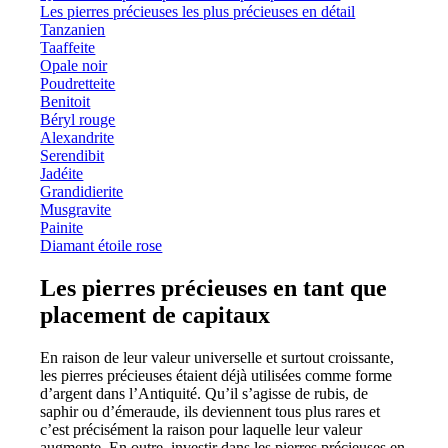
Les pierres précieuses les plus précieuses en détail
Tanzanien
Taaffeite
Opale noir
Poudretteite
Benitoit
Béryl rouge
Alexandrite
Serendibit
Jadéite
Grandidierite
Musgravite
Painite
Diamant étoile rose
Les pierres précieuses en tant que
placement de capitaux
En raison de leur valeur universelle et surtout croissante,
les pierres précieuses étaient déjà utilisées comme forme
d’argent dans l’Antiquité. Qu’il s’agisse de rubis, de
saphir ou d’émeraude, ils deviennent tous plus rares et
c’est précisément la raison pour laquelle leur valeur
augmente. En outre, investir dans les pierres précieuses en