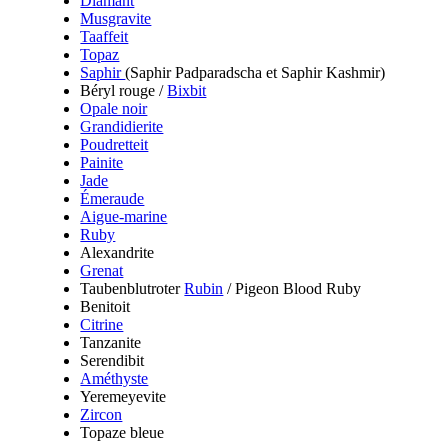
Diamant
Musgravite
Taaffeit
Topaz
Saphir
(Saphir Padparadscha et Saphir Kashmir)
Béryl rouge /
Bixbit
Opale noir
Grandidierite
Poudretteit
Painite
Jade
Émeraude
Aigue-marine
Ruby
Alexandrite
Grenat
Taubenblutroter
Rubin
/ Pigeon Blood Ruby
Benitoit
Citrine
Tanzanite
Serendibit
Améthyste
Yeremeyevite
Zircon
Topaze bleue