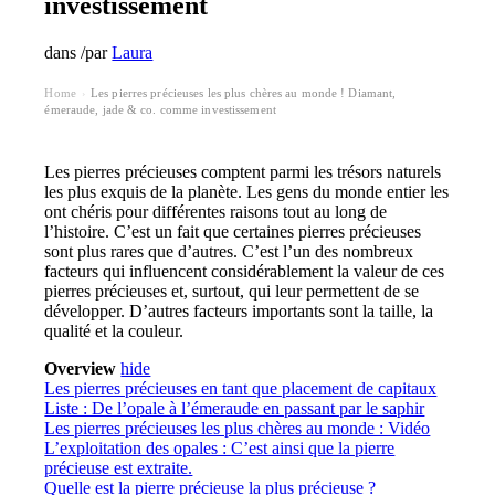
investissement
dans
/
par
Laura
Home
Les pierres précieuses les plus chères au monde ! Diamant,
›
émeraude, jade & co. comme investissement
Les pierres précieuses comptent parmi les trésors naturels
les plus exquis de la planète. Les gens du monde entier les
ont chéris pour différentes raisons tout au long de
l’histoire. C’est un fait que certaines pierres précieuses
sont plus rares que d’autres. C’est l’un des nombreux
facteurs qui influencent considérablement la valeur de ces
pierres précieuses et, surtout, qui leur permettent de se
développer. D’autres facteurs importants sont la taille, la
qualité et la couleur.
Overview
hide
Les pierres précieuses en tant que placement de capitaux
Liste : De l’opale à l’émeraude en passant par le saphir
Les pierres précieuses les plus chères au monde : Vidéo
L’exploitation des opales : C’est ainsi que la pierre
précieuse est extraite.
Quelle est la pierre précieuse la plus précieuse ?