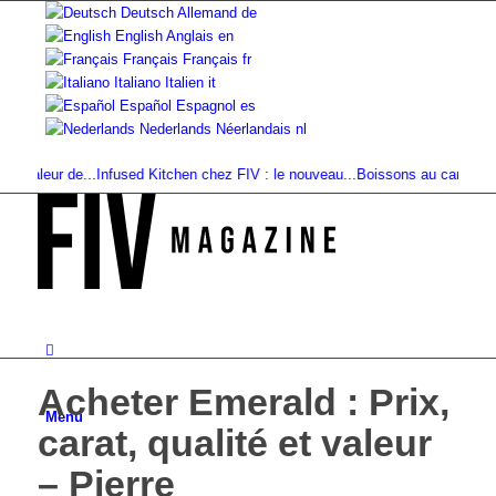
Deutsch
Allemand
de
English
Anglais
en
Français
Français
fr
Italiano
Italien
it
Español
Espagnol
es
Nederlands
Néerlandais
nl
aleur de...
Infused Kitchen chez FIV : le nouveau...
Boissons au cannabis : Smoo
Acheter Emerald : Prix,
Menu
carat, qualité et valeur
– Pierre