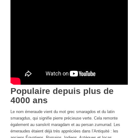
Populaire depuis plus de
4000 ans
Le nom émeraude vient du mot grec smaragdos et du latin
smaragdus, qui signifie pierre précieuse verte. Cela remonte
également au sanskrit maragdam et au persan zumurrad. Les
émeraudes étaient déjà très appréciées dans l’Antiquité : les
anciens Égyptiens, Romains, Indiens, Aztèques et Incas