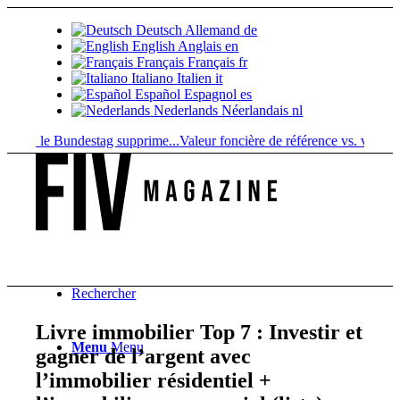
Deutsch
Allemand
de
English
Anglais
en
Français
Français
fr
Italiano
Italien
it
Español
Espagnol
es
Nederlands
Néerlandais
nl
 : le Bundestag supprime...
Valeur foncière de référence vs. valeur de...
Rechercher
Livre immobilier Top 7 : Investir et
Menu
Menu
gagner de l’argent avec
l’immobilier résidentiel +