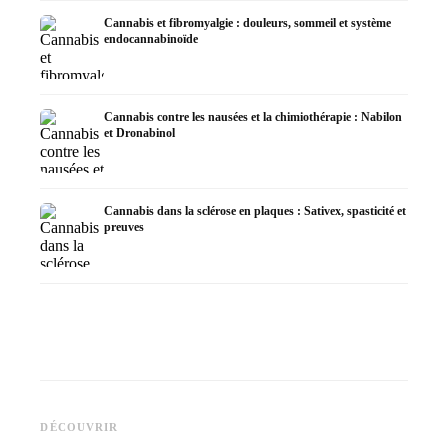
Cannabis et fibromyalgie : douleurs, sommeil et système
endocannabinoïde
Cannabis contre les nausées et la chimiothérapie : Nabilon
et Dronabinol
Cannabis dans la sclérose en plaques : Sativex, spasticité et
preuves
Cannabis et épilepsie : le CBD,
CBD et 
Epidiolex et l'état actuel de la
Fabrication d'huile de cannabis
cannabi
DÉCOUVRIR
recherche
: décarboxylation et infusion
en derm