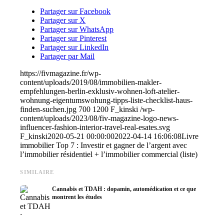
Partager sur Facebook
Partager sur X
Partager sur WhatsApp
Partager sur Pinterest
Partager sur LinkedIn
Partager par Mail
https://fivmagazine.fr/wp-
content/uploads/2019/08/immobilien-makler-
empfehlungen-berlin-exklusiv-wohnen-loft-atelier-
wohnung-eigentumswohung-tipps-liste-checklist-haus-
finden-suchen.jpg
700
1200
F_kinski
/wp-
content/uploads/2023/08/fiv-magazine-logo-news-
influencer-fashion-interior-travel-real-esates.svg
F_kinski
2020-05-21 00:00:00
2022-04-14 16:06:08
Livre
immobilier Top 7 : Investir et gagner de l’argent avec
l’immobilier résidentiel + l’immobilier commercial (liste)
SIMILAIRE
Cannabis et TDAH : dopamin, automédication et ce que
montrent les études