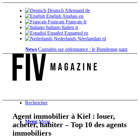
Deutsch
Allemand
de
English
Anglais
en
Français
Français
fr
Italiano
Italien
it
Español
Espagnol
es
Nederlands
Néerlandais
nl
News
Cannabis sur ordonnance : le Bundestag supprime...
Vale
Rechercher
Agent immobilier à Kiel : louer,
Menu
Menu
acheter, habiter – Top 10 des agents
immobiliers