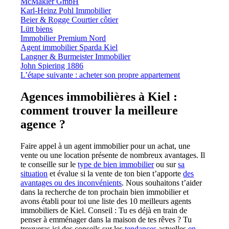
McMakler GmbH
Karl-Heinz Pohl Immobilier
Beier & Rogge Courtier côtier
Lütt biens
Immobilier Premium Nord
Agent immobilier Sparda Kiel
Langner & Burmeister Immobilier
John Spiering 1886
L’étape suivante : acheter son propre appartement
Agences immobilières à Kiel :
comment trouver la meilleure
agence ?
Faire appel à un agent immobilier pour un achat, une
vente ou une location présente de nombreux avantages. Il
te conseille sur le
type de bien immobilier
ou sur
sa
situation
et évalue si la vente de ton bien t’apporte
des
avantages ou des inconvénients
. Nous souhaitons t’aider
dans la recherche de ton prochain bien immobilier et
avons établi pour toi une liste des 10 meilleurs agents
immobiliers de Kiel. Conseil : Tu es déjà en train de
penser à emménager dans la maison de tes rêves ? Tu
trouveras ici des conseils sur les
tendances
actuelles
en