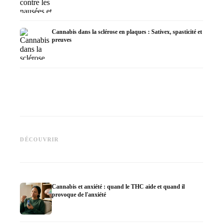
Cannabis dans la sclérose en plaques : Sativex, spasticité et
preuves
Cannabis et épilepsie : le CBD,
CBD et 
Epidiolex et l'état actuel de la
Fabrication d'huile de cannabis
cannabi
DÉCOUVRIR
recherche
: décarboxylation et infusion
en derm
Cannabis et anxiété : quand le THC aide et quand il
provoque de l'anxiété