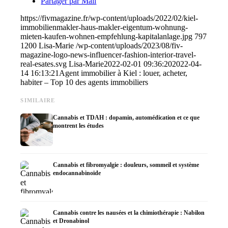
Partager par Mail
https://fivmagazine.fr/wp-content/uploads/2022/02/kiel-
immobilienmakler-haus-makler-eigentum-wohnung-
mieten-kaufen-wohnen-empfehlung-kapitalanlage.jpg
797
1200
Lisa-Marie
/wp-content/uploads/2023/08/fiv-
magazine-logo-news-influencer-fashion-interior-travel-
real-esates.svg
Lisa-Marie
2022-02-01 09:36:20
2022-04-
14 16:13:21
Agent immobilier à Kiel : louer, acheter,
habiter – Top 10 des agents immobiliers
SIMILAIRE
Cannabis et TDAH : dopamin, automédication et ce que
montrent les études
Cannabis et fibromyalgie : douleurs, sommeil et système
endocannabinoïde
Cannabis contre les nausées et la chimiothérapie : Nabilon
et Dronabinol