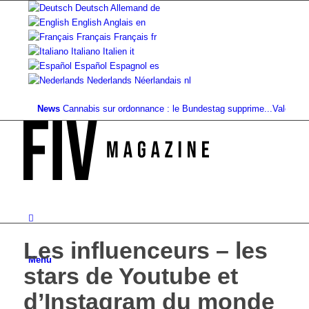
Deutsch
Allemand
de
English
Anglais
en
Français
Français
fr
Italiano
Italien
it
Español
Espagnol
es
Nederlands
Néerlandais
nl
News
Cannabis sur ordonnance : le Bundestag supprime...
Valeur foncière
Les influenceurs – les
Menu
stars de Youtube et
d’Instagram du monde