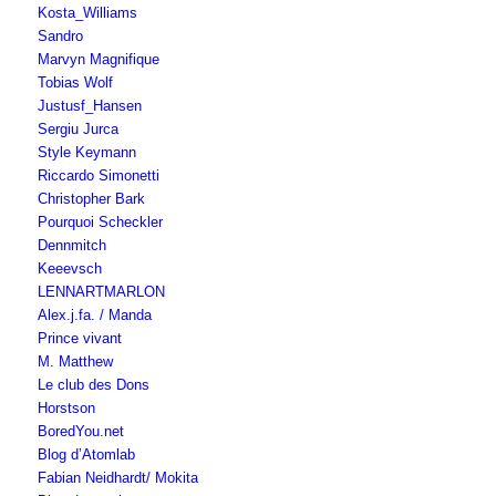
Kosta_Williams
Sandro
Marvyn Magnifique
Tobias Wolf
Justusf_Hansen
Sergiu Jurca
Style Keymann
Riccardo Simonetti
Christopher Bark
Pourquoi Scheckler
Dennmitch
Keeevsch
LENNARTMARLON
Alex.j.fa. / Manda
Prince vivant
M. Matthew
Le club des Dons
Horstson
BoredYou.net
Blog d’Atomlab
Fabian Neidhardt/ Mokita