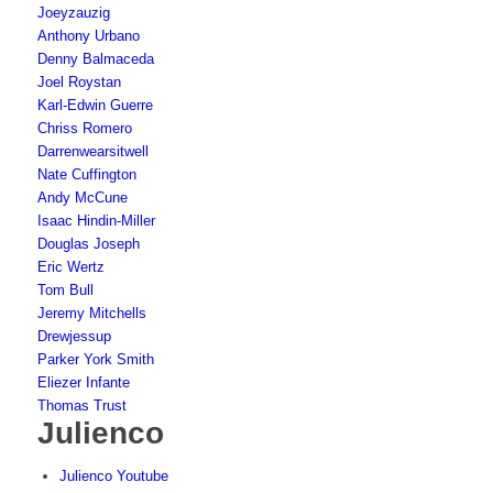
Joeyzauzig
Anthony Urbano
Denny Balmaceda
Joel Roystan
Karl-Edwin Guerre
Chriss Romero
Darrenwearsitwell
Nate Cuffington
Andy McCune
Isaac Hindin-Miller
Douglas Joseph
Eric Wertz
Tom Bull
Jeremy Mitchells
Drewjessup
Parker York Smith
Eliezer Infante
Thomas Trust
Julienco
Julienco Youtube