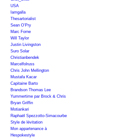
USA
Iamgalla
Thesartorialist
Sean O’Pry
Marc Forne
Will Taylor
Justin Livingston
Suro Solar
Christianbendek
Marcelfolruss
Chris John Mellington
Mustafa Kacar
Capitaine Barto
Brandson Thomas Lee
Yummertime par Brock & Chris
Bryan Griffin
Motiankari
Raphaël Spezzotto-Simacourbe
Style de lévitation
Mon appartenance à
Hespokestyle