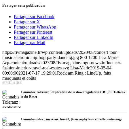
Partager cette publication
Partager sur Facebook
Partager sur X
Partager sur WhatsApp
Partager sur Pinterest
Partager sur LinkedIn
Partager par Mail
https://fivmagazine.fr/wp-content/uploads/2020/08/concert-tour-
music-eletronic-hip-hop-party-dancing.jpg
800
1200
Lisa-Marie
/wp-content/uploads/2023/08/fiv-magazine-logo-news-influencer-
fashion-interior-travel-real-esates.svg
Lisa-Marie
2019-05-04
00:00:00
2021-07-17 19:29:01
Rock am Ring : LineUp, faits
marquants et coûts
SIMILAIRE
Cannabis Toleranz : explication de la downrégulation CB1, du T-Break
et du Reset
Cannabinoïdes : myrcène, linalol, β-caryophyllène et l'effet entourage