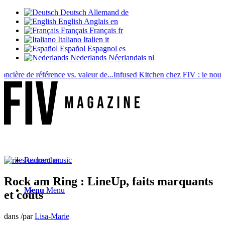
Deutsch
Allemand
de
English
Anglais
en
Français
Français
fr
Italiano
Italien
it
Español
Espagnol
es
Nederlands
Néerlandais
nl
re de référence vs. valeur de...
Infused Kitchen chez FIV : le nouveau..
Rechercher
Rock am Ring : LineUp, faits marquants
Menu
Menu
et coûts
dans
/
par
Lisa-Marie