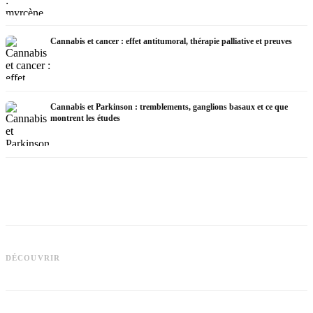
Cannabis et cancer : effet antitumoral, thérapie palliative et preuves
Cannabis et Parkinson : tremblements, ganglions basaux et ce que
montrent les études
Cannabis et TDAH : dopamin,
C
automédication et ce que montrent les
Cannabis et fibromyalgie : douleurs,
c
DÉCOUVRIR
études
sommeil et système endocannabinoïde