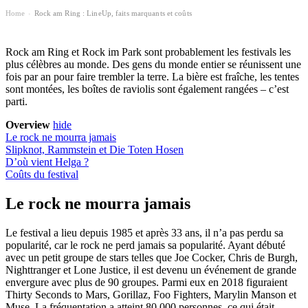
Home
Rock am Ring : LineUp, faits marquants et coûts
›
Rock am Ring et Rock im Park sont probablement les festivals les
plus célèbres au monde. Des gens du monde entier se réunissent une
fois par an pour faire trembler la terre. La bière est fraîche, les tentes
sont montées, les boîtes de raviolis sont également rangées – c’est
parti.
Overview
hide
Le rock ne mourra jamais
Slipknot, Rammstein et Die Toten Hosen
D’où vient Helga ?
Coûts du festival
Le rock ne mourra jamais
Le festival a lieu depuis 1985 et après 33 ans, il n’a pas perdu sa
popularité, car le rock ne perd jamais sa popularité. Ayant débuté
avec un petit groupe de stars telles que Joe Cocker, Chris de Burgh,
Nighttranger et Lone Justice, il est devenu un événement de grande
envergure avec plus de 90 groupes. Parmi eux en 2018 figuraient
Thirty Seconds to Mars, Gorillaz, Foo Fighters, Marylin Manson et
Muse. La fréquentation a atteint 80 000 personnes, ce qui était