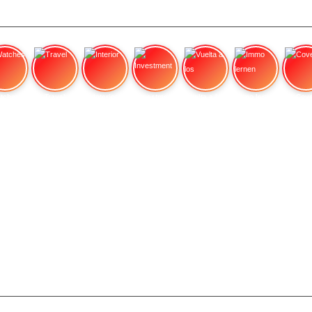
tches
Travel
Interior
Investment
Vuelta a los
Immo lernen
Cove