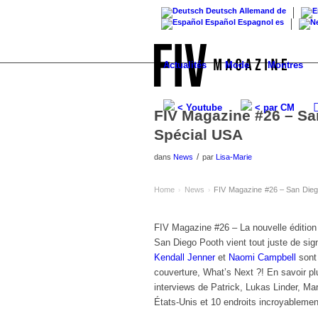
Deutsch
Allemand
de
Español
Espagnol
es
Actualités
Mode
Montres
< Youtube
< par CM
FIV Magazine #26 – San
Spécial USA
/
dans
News
par
Lisa-Marie
Home
News
FIV Magazine #26 – San Diego
›
›
FIV Magazine #26 – La nouvelle éditio
San Diego Pooth vient tout juste de si
Kendall Jenner
et
Naomi Campbell
sont
couverture, What’s Next ?! En savoir p
interviews de Patrick, Lukas Linder, Ma
États-Unis et 10 endroits incroyableme