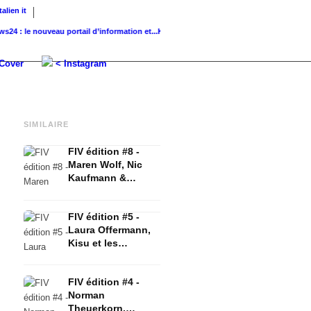
Italien
it
le nouveau portail d’information et...
K-Beauty : Soins de la peau coréens...
Glass Ski
Cover
< Instagram
SIMILAIRE
FIV édition #8 -
Maren Wolf, Nic
Kaufmann &
Itsbabyshelly
FIV édition #5 -
Laura Offermann,
Kisu et les
tendances de la
mode
FIV édition #4 -
Norman
Theuerkorn,