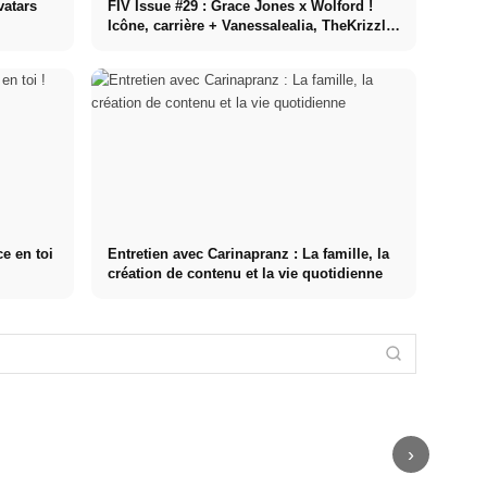
vatars
FIV Issue #29 : Grace Jones x Wolford !
Icône, carrière + Vanessalealia, TheKrizzl,
et bien plus encore !
e en toi
Entretien avec Carinapranz : La famille, la
création de contenu et la vie quotidienne
Entretien avec
Itsonlyme.julia
Carmushka :
Vanessalealia
en interview :
La vie de
Entretien avec
en interview : A
Sur le contenu
maman, femme
Trixigiese :
propos de
alimentaire,
d'affaires,
Ballerine,
GNTM, des
Weight
créatrice de
créatrice de
médias
Watchers &
contenu &
contenu &
sociaux et de la
Plan B
auteur
modèle
mode
›