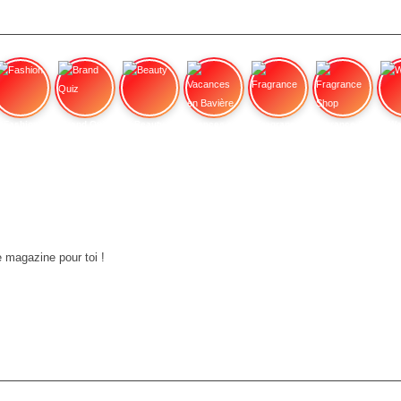
Fashion
Brand Quiz
Beauty
Vacances en Bavière
Fragrance
Fragrance Shop
Wa
e magazine pour toi !