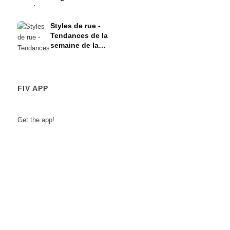
l'influenceuse
Luisa de
Styles de rue -
Styleroulette
Tendances de la
(Blogwalk) + le
semaine de la
designer DIMITRI +
mode à Berlin
plus encore !!!
FIV APP
Get the app!