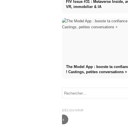
FIV Issue #31 : Metaverse Inside, a
VR, immobilier & IA
The Model App : booste ta confianc
! Castings, petites conversations +
Interview de
Julia.kammerer
FIV Issue #28
: Sur les
avec Zoe
tatouages, la
Wees, Stefanie
mode &
Giesinger x
DÉCOUVRIR
Coachella
Viva con Agua
‹