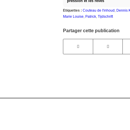
pression et les rêves
Etiquettes :
Couteau de l'inhoud
,
Dennis 
Marie Louise
,
Patrick
,
Tijdschrift
Partager cette publication