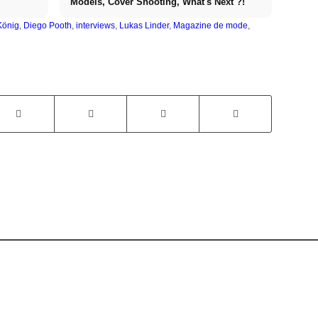
Models, Cover Shooting, What's Next ?!
König
,
Diego Pooth
,
interviews
,
Lukas Linder
,
Magazine de mode
,