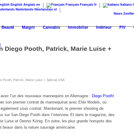
English
Anglais
en
Français
Français
fr
Italiano
Nederlands
Néerlandais
nl
News
ZenNews24 : 
Beauté
Maigrir
Cannabis
Immobilier
Intérieur
FIV
 Diego Pooth, Patrick, Marie Luise +
 Pooth, Patrick, Marie Luise + Spécial USA
n avec l’un des nouveaux mannequins en Allemagne :
Diego Pooth
!
gner son premier contrat de mannequinat avec Elite Models, où
 également
sous contrat. Maintenant, le premier
shooting de
lus sur
San Diego Pooth dans l’interview
. Et dans le magazine, des
rie Luise et Dennis König. En outre, les plus grands hotspots des
nt beaux dans la nature sauvage américaine.