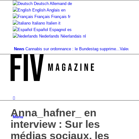
Deutsch
Allemand
de
English
Anglais
en
Français
Français
fr
Italiano
Italien
it
Español
Espagnol
es
Nederlands
Néerlandais
nl
News
Cannabis sur ordonnance : le Bundestag supprime...
Valeur foncière d
Anna_hafner_ en
Menu
interview : Sur les
médias sociaux, les