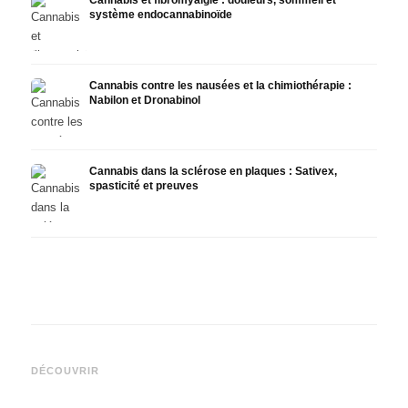
Cannabis et fibromyalgie : douleurs, sommeil et
système endocannabinoïde
Cannabis contre les nausées et la chimiothérapie :
Nabilon et Dronabinol
Cannabis dans la sclérose en plaques : Sativex,
spasticité et preuves
Cannabis et épilepsie : le
Fabrication d'huile de
CBD e
CBD, Epidiolex et l'état actuel
cannabis : décarboxylation et
canna
DÉCOUVRIR
de la recherche
infusion
faire