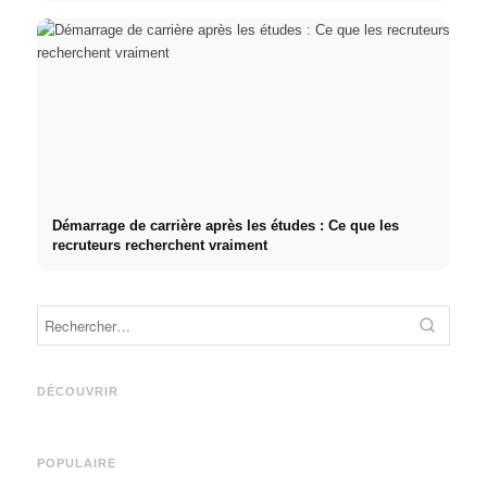
Démarrage de carrière après les études : Ce que les
recruteurs recherchent vraiment
Stage pratique chez des
entreprises de premier plan :
Cause
Studium finanzieren 2026:
opportunités, rémunération et
décle
Deutschlandstipendium,
le chemin direct vers la
fréque
DÉCOUVRIR
BAföG und smarte Spartipps
carrière
relati
POPULAIRE