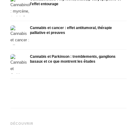
l'effet entourage
Cannabis et cancer : effet antitumoral, thérapie
palliative et preuves
Cannabis et Parkinson : tremblements, ganglions
basaux et ce que montrent les études
Cannabis et TDAH : dopamin,
Cannabis et fibromyalgie :
Canna
automédication et ce que
douleurs, sommeil et système
et la
DÉCOUVRIR
montrent les études
endocannabinoïde
et Dr