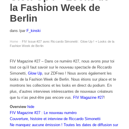
la Fashion Week de
Berlin
dans
/
par
F_kinski
Home
FIV Issue #27 avec Riccardo Simonetti : Glow Up ! + Looks de la
›
Fashion Week de Berlin
FIV Magazine #27 – Dans ce numéro #27, nous avons pour toi
tout ce qu’il faut savoir sur le nouveau spectacle de Riccardo
Simonetti,
Glow Up
, sur ZDFneo ! Nous avons également les
looks de la Fashion Week de Berlin. Nous étions sur place et te
montrons les collections et les looks en direct du podium. En
plus, d’autres interviews intéressantes de nouveaux créateurs
que tu n’as peut-être pas encore vus.
FIV Magazine #27
!
Overview
hide
FIV Magazine #27 : Le nouveau numéro
Couverture, histoire et interview de Riccardo Simonetti
Ne manquez aucune émission ! Toutes les dates de diffusion sur