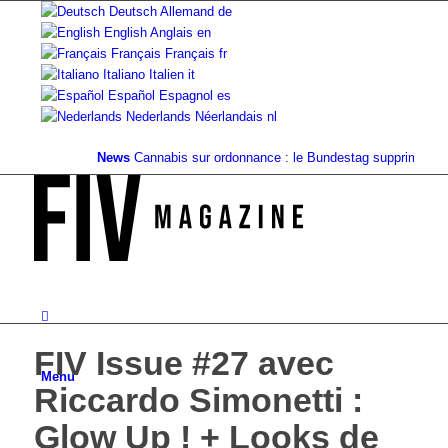
Deutsch
Allemand
de
English
Anglais
en
Français
Français
fr
Italiano
Italien
it
Español
Espagnol
es
Nederlands
Néerlandais
nl
News
Cannabis sur ordonnance : le Bundestag supprime...
Valeu
FIV Issue #27 avec
Menu
Riccardo Simonetti :
Glow Up ! + Looks de