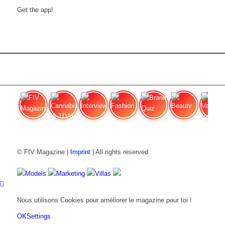
Get the app!
FIV Magazine
Cannabis et TDAH
Interview
Fashion
Brand Quiz
Beauty
Valeur
© FIV Magazine |
Imprint
| All rights reserved.
Models
Marketing
Villas
Nous utilisons Cookies pour améliorer le magazine pour toi !
OK
Settings