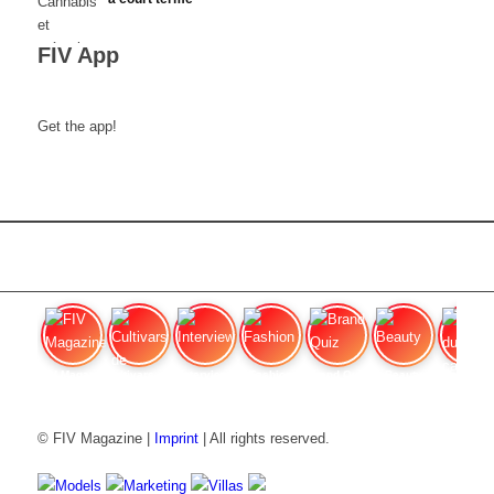
FIV App
Get the app!
FIV Magazine
Cultivars de cannabis
Interview
Fashion
Brand Quiz
Beauty
Effet du c
© FIV Magazine |
Imprint
| All rights reserved.
Models
Marketing
Villas