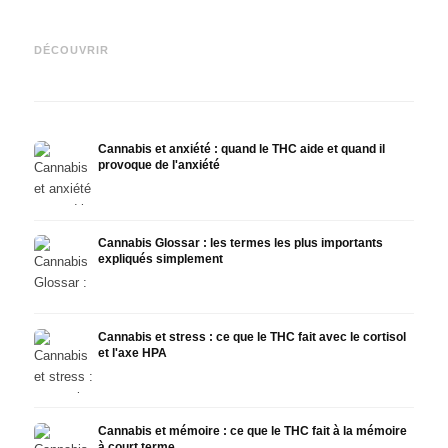
Cannabis et épilepsie : le
Fabrication d'huile de
CBD e
CBD, Epidiolex et l'état actuel
cannabis : décarboxylation et
canna
DÉCOUVRIR
de la recherche
infusion
faire
Cannabis et anxiété : quand le THC aide et quand il
provoque de l'anxiété
Cannabis Glossar : les termes les plus importants
expliqués simplement
Cannabis et stress : ce que le THC fait avec le cortisol
et l'axe HPA
Cannabis et mémoire : ce que le THC fait à la mémoire
à court terme