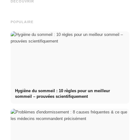
Deutschlandstipendium,
le chemin direct vers la
fréque
DÉCOUVRIR
BAföG und smarte Spartipps
carrière
relati
POPULAIRE
Hygiène du sommeil : 10 règles pour un meilleur
sommeil – prouvées scientifiquement