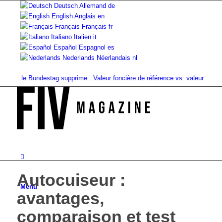
Deutsch
Allemand
de
English
Anglais
en
Français
Français
fr
Italiano
Italien
it
Español
Espagnol
es
Nederlands
Néerlandais
nl
 : le Bundestag supprime...
Valeur foncière de référence vs. valeur de...
Infus
Autocuiseur :
Menu
avantages,
comparaison et test