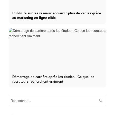
Publicité sur les réseaux sociaux : plus de ventes grâce
au marketing en ligne ciblé
Démarrage de carrière après les études : Ce que les
recruteurs recherchent vraiment
Stage pratique chez des
entreprises de premier plan :
Cause
Studium finanzieren 2026:
opportunités, rémunération et
décle