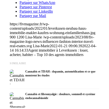
Partager sur WhatsApp
Partager sur Pinterest
Partager sur LinkedIn
Partager par Mail
https://fivmagazine.fr/wp-
content/uploads/2022/01/leverkusen-neubau-haus-
immobilie-makler-kaufen-wohnung-einfamilienhaus.jpg
900
1200
Lisa-Marie
/wp-content/uploads/2023/08/fiv-
magazine-logo-news-influencer-fashion-interior-travel-
real-esates.svg
Lisa-Marie
2022-01-21 09:06:39
2022-04-
14 16:14:33
Agent immobilier à Leverkusen : louer,
acheter, habiter – Top 10 des agents immobiliers
SIMILAIRE
Cannabis et TDAH : dopamin, automédication et ce que
montrent les études
Cannabis et fibromyalgie : douleurs, sommeil et système
endocannabinoïde