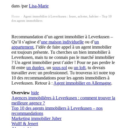
dans
/
par
Lisa-Marie
Home
Agent immobilier à Leverkusen : louer, acheter, habiter – Top 10
›
des agents immobiliers
Recommandation d’un agent immobilier à Leverkusen –
Qu’il s’agisse d’
une maison individuelle
ou d’
un
appartement
, l’idée de faire appel à un agent immobilier
est toujours présente. Tu cherches un bien immobilier à
Leverkusen, mais tu ne connais pas le marché immobilier
? Un agent immobilier peut t’aider ! Pour ne pas perdre le
fil entre
un duplex
, un
sous-sol
ou
un loft
, tu devrais
travailler avec un professionnel. Tu trouveras ici notre top
10 des recommandations pour les agents immobiliers à
Leverkusen. Retour à :
Agent immobilier en Allemagne
.
Overview
hide
Agences immobilières à Leverkusen : comment trouver la
meilleure agence ?
Top 10 des agents immobiliers à Leverkusen – nos
recommandations
Marketing immobilier Juber
Wulff & Jenert