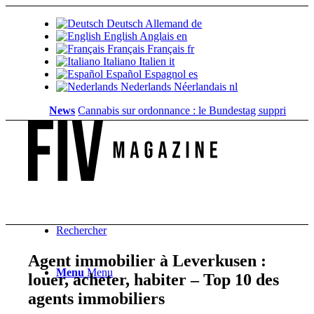
Deutsch
Allemand
de
English
Anglais
en
Français
Français
fr
Italiano
Italien
it
Español
Espagnol
es
Nederlands
Néerlandais
nl
News
Cannabis sur ordonnance : le Bundestag supprime...
Valeu
Rechercher
Agent immobilier à Leverkusen :
Menu
Menu
louer, acheter, habiter – Top 10 des
agents immobiliers