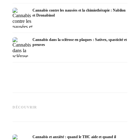
Cannabis contre les nausées et la chimiothérapie : Nabilon
et Dronabinol
Cannabis dans la sclérose en plaques : Sativex, spasticité et
preuves
Cannabis et épilepsie : le CBD,
CBD et 
Epidiolex et l'état actuel de la
Fabrication d'huile de cannabis
cannabi
DÉCOUVRIR
recherche
: décarboxylation et infusion
en derm
Cannabis et anxiété : quand le THC aide et quand il