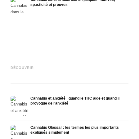
spasticité et preuves
Cannabis et épilepsie : le
Fabrication d'huile de
CBD e
CBD, Epidiolex et l'état actuel
cannabis : décarboxylation et
canna
DÉCOUVRIR
de la recherche
infusion
faire
Cannabis et anxiété : quand le THC aide et quand il
provoque de l'anxiété
Cannabis Glossar : les termes les plus importants
expliqués simplement