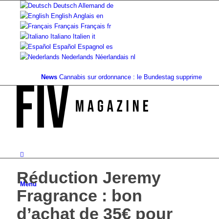
Deutsch
Allemand
de
English
Anglais
en
Français
Français
fr
Italiano
Italien
it
Español
Espagnol
es
Nederlands
Néerlandais
nl
News
Cannabis sur ordonnance : le Bundestag supprime...
Valeur f
Réduction Jeremy
Menu
Fragrance : bon
d’achat de 35€ pour