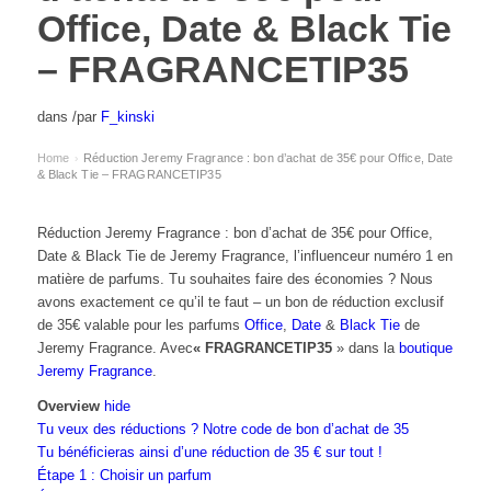
Office, Date & Black Tie
– FRAGRANCETIP35
dans
/
par
F_kinski
Home
Réduction Jeremy Fragrance : bon d’achat de 35€ pour Office, Date
›
& Black Tie – FRAGRANCETIP35
Réduction Jeremy Fragrance : bon d’achat de 35€ pour Office,
Date & Black Tie de Jeremy Fragrance, l’influenceur numéro 1 en
matière de parfums. Tu souhaites faire des économies ? Nous
avons exactement ce qu’il te faut – un bon de réduction exclusif
de 35€ valable pour les parfums
Office
,
Date
&
Black Tie
de
Jeremy Fragrance. Avec
« FRAGRANCETIP35
» dans la
boutique
Jeremy Fragrance
.
Overview
hide
Tu veux des réductions ? Notre code de bon d’achat de 35
Tu bénéficieras ainsi d’une réduction de 35 € sur tout !
Étape 1 : Choisir un parfum