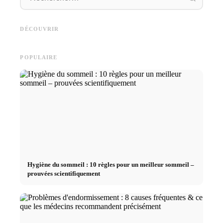
Stage pratique chez des
Causes d
Studium finanzieren 2026:
entreprises de premier plan :
déclenc
Deutschlandstipendium, BAföG
opportunités, rémunération et
au trava
DÉCOUVRIR
und smarte Spartipps
le chemin direct vers la carrière
les fina
POPULAIRE
Hygiène du sommeil : 10 règles pour un meilleur sommeil –
prouvées scientifiquement