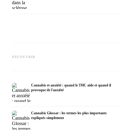
Cannabis et épilepsie : le CBD,
CBD et 
Epidiolex et l'état actuel de la
Fabrication d'huile de cannabis
cannabi
DÉCOUVRIR
recherche
: décarboxylation et infusion
en derm
Cannabis et anxiété : quand le THC aide et quand il
provoque de l'anxiété
Cannabis Glossar : les termes les plus importants
expliqués simplement