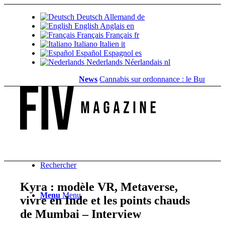
Deutsch
Allemand
de
English
Anglais
en
Français
Français
fr
Italiano
Italien
it
Español
Espagnol
es
Nederlands
Néerlandais
nl
News
Cannabis sur ordonnance : le Bundestag sup
Rechercher
Kyra : modèle VR, Metaverse,
Menu
Menu
vivre en Inde et les points chauds
de Mumbai – Interview