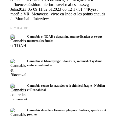
influencer-fashion-interior-travel-real-esates.svg
Julia
2023-05-09 11:52:51
2023-05-12 17:51:44
Kyra :
modèle VR, Metaverse, vivre en Inde et les points chauds
de Mumbai – Interview
SIMILAIRE
Cannabis et TDAH : dopamin, automédication et ce que
montrent les études
Cannabis et fibromyalgie : douleurs, sommeil et système
endocannabinoïde
Cannabis contre les nausées et la chimiothérapie : Nabilon
et Dronabinol
Cannabis dans la sclérose en plaques : Sativex, spasticité et
preuves