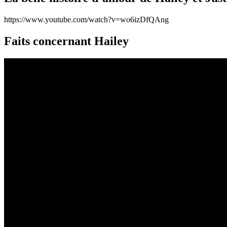
https://www.youtube.com/watch?v=wo6izDfQAng
Faits concernant Hailey