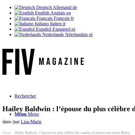
Deutsch
Allemand
de
English
Anglais
en
Français
Français
fr
Italiano
Italien
it
Español
Espagnol
es
Nederlands
Néerlandais
nl
N
Rechercher
Hailey Baldwin : l’épouse du plus célèbre 
Menu
Menu
dans
/
par
Lisa-Marie
Home
Hailey Baldwin : l’épouse du plus célèbre des essaims d’adolescents Justin Bieber
›