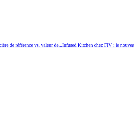
 de référence vs. valeur de...
Infused Kitchen chez FIV : le nouveau...
Bo