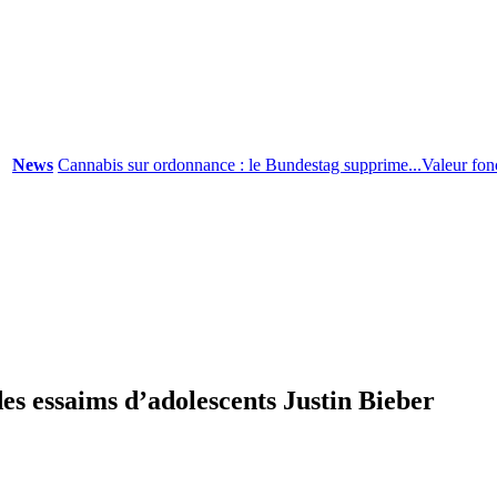
ews
Cannabis sur ordonnance : le Bundestag supprime...
Valeur foncière
des essaims d’adolescents Justin Bieber