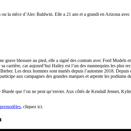
u la nièce d’Alec Baldwin. Elle a 21 ans et a grandi en Arizona avec
une grave blessure au pied, elle a signé des contrats avec Ford Models 
 sa carrière, car aujourd’hui Hailey est l’un des mannequins les plus re
n Bieber. Les deux hommes sont mariés depuis l’automne 2018. Depuis qu’
participe aux campagnes des grandes marques et arpente les podiums des 
fêtarde que l’on ne peut qu’envier. Aux côtés de Kendall Jenner, Kyli
upermodèles
, cliquez ici.
n