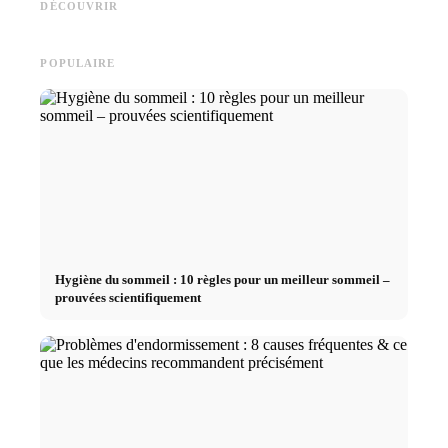
DÉCOUVRIR
und smarte Spartipps
le chemin direct vers la carrière
les fina
POPULAIRE
Hygiène du sommeil : 10 règles pour un meilleur sommeil –
prouvées scientifiquement