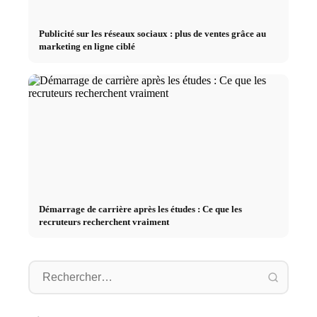
Publicité sur les réseaux sociaux : plus de ventes grâce au
marketing en ligne ciblé
Démarrage de carrière après les études : Ce que les
recruteurs recherchent vraiment
Stage pratique chez des
Causes d
Studium finanzieren 2026:
entreprises de premier plan :
déclenc
Deutschlandstipendium, BAföG
opportunités, rémunération et
au trava