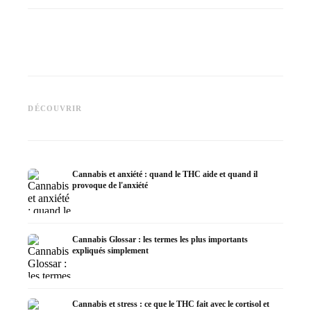
Cannabis et épilepsie : le CBD,
CBD et 
Epidiolex et l'état actuel de la
Fabrication d'huile de cannabis
cannabi
DÉCOUVRIR
recherche
: décarboxylation et infusion
en derm
Cannabis et anxiété : quand le THC aide et quand il
provoque de l'anxiété
Cannabis Glossar : les termes les plus importants
expliqués simplement
Cannabis et stress : ce que le THC fait avec le cortisol et