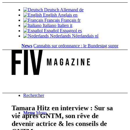
Deutsch
Allemand
de
English
Anglais
en
Français
Français
fr
Italiano
Italien
it
Español
Espagnol
es
Nederlands
Néerlandais
nl
News
Cannabis sur ordonnance : le Bundestag supprime...
Valeu
Rechercher
Tamara Hitz en interview : Sur sa
Menu
Menu
vie après GNTM, son rêve de
devenir actrice & les conseils de