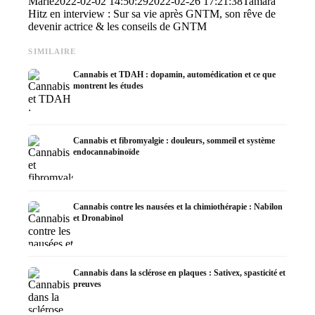
Marie
2022-02-02 14:50:29
2022-02-26 17:21:38
Tamara
Hitz en interview : Sur sa vie après GNTM, son rêve de
devenir actrice & les conseils de GNTM
SIMILAIRE
Cannabis et TDAH : dopamin, automédication et ce que
montrent les études
Cannabis et fibromyalgie : douleurs, sommeil et système
endocannabinoïde
Cannabis contre les nausées et la chimiothérapie : Nabilon
et Dronabinol
Cannabis dans la sclérose en plaques : Sativex, spasticité et
preuves