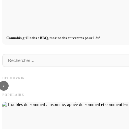
Cannabis grillades : BBQ, marinades et recettes pour l'été
Publicité sur les réseaux sociaux : plus de
Démarrage de carrière après les é
DÉCOUVRIR
ventes grâce au marketing en ligne ciblé
que les recruteurs recherchent v
‹
POPULAIRE