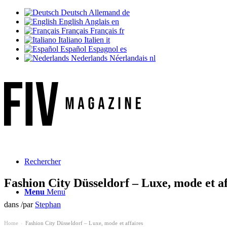
Deutsch
Allemand
de
English
Anglais
en
Français
Français
fr
Italiano
Italien
it
Español
Espagnol
es
Nederlands
Néerlandais
nl
Rechercher
Fashion City Düsseldorf – Luxe, mode et af
Menu
Menu
dans
/
par
Stephan
Home
Fashion City Düsseldorf – Luxe, mode et affaires
›