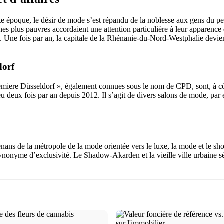
 époque, le désir de mode s’est répandu de la noblesse aux gens du peupl
s plus pauvres accordaient une attention particulière à leur apparence 
. Une fois par an, la capitale de la Rhénanie-du-Nord-Westphalie devie
dorf
emiere Düsseldorf », également connues sous le nom de CPD, sont, à cô
lieu deux fois par an depuis 2012. Il s’agit de divers salons de mode,
ns de la métropole de la mode orientée vers le luxe, la mode et le shop
synonyme d’exclusivité. Le Shadow-Akarden et la vieille ville urbaine s