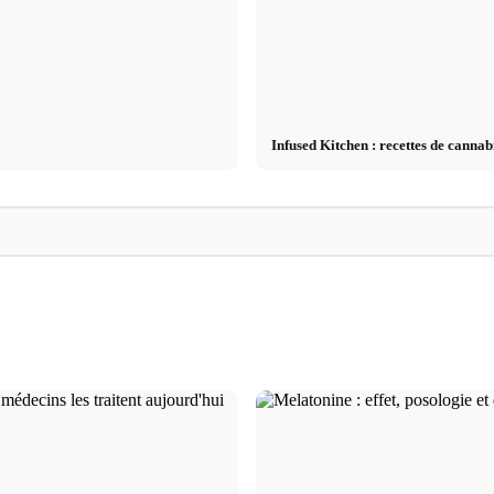
Infused Kitchen : recettes de cannabi
Studium finanzieren 2026:
Stage pratique chez 
tudes : Ce
Deutschlandstipendium, BAföG und smarte
premier plan : oppo
raiment
Spartipps
le chemin direct vers