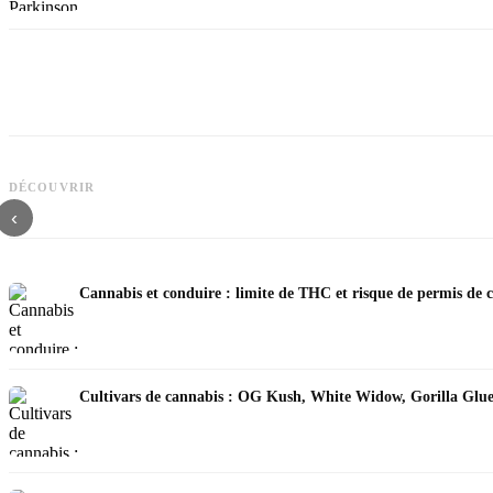
DÉCOUVRIR
Cannabis et TDAH : dopamin, automédication et ce que montrent les études
‹
Cannabis et conduire : limite de THC et risque de permis de 
Cultivars de cannabis : OG Kush, White Widow, Gorilla Glue 