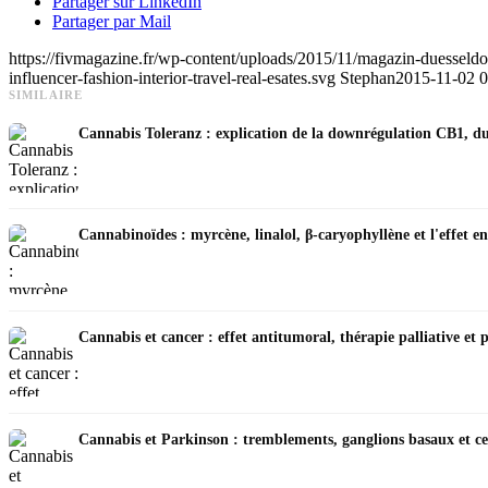
Partager sur LinkedIn
Partager par Mail
https://fivmagazine.fr/wp-content/uploads/2015/11/magazin-duesseldo
influencer-fashion-interior-travel-real-esates.svg
Stephan
2015-11-02 0
SIMILAIRE
Cannabis Toleranz : explication de la downrégulation CB1, d
Cannabinoïdes : myrcène, linalol, β-caryophyllène et l'effet e
Cannabis et cancer : effet antitumoral, thérapie palliative et 
Cannabis et Parkinson : tremblements, ganglions basaux et ce