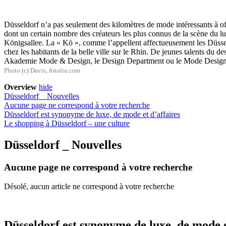
Düsseldorf n’a pas seulement des kilomètres de mode intéressants à of
dont un certain nombre des créateurs les plus connus de la scène du lu
Königsallee. La « Kö », comme l’appellent affectueusement les Düssel
chez les habitants de la belle ville sur le Rhin. De jeunes talents du 
Akademie Mode & Design, le Design Department ou le Mode Design
Photo (c) Davis, fotolia.com
Overview
hide
Düsseldorf _ Nouvelles
Aucune page ne correspond à votre recherche
Düsseldorf est synonyme de luxe, de mode et d’affaires
Le shopping à Düsseldorf – une culture
Düsseldorf _ Nouvelles
Aucune page ne correspond à votre recherche
Désolé, aucun article ne correspond à votre recherche
Düsseldorf est synonyme de luxe, de mode e