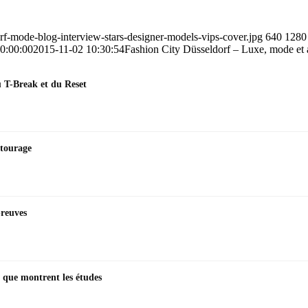
rf-mode-blog-interview-stars-designer-models-vips-cover.jpg
640
1280
0:00:00
2015-11-02 10:30:54
Fashion City Düsseldorf – Luxe, mode et a
u T-Break et du Reset
ntourage
preuves
 que montrent les études