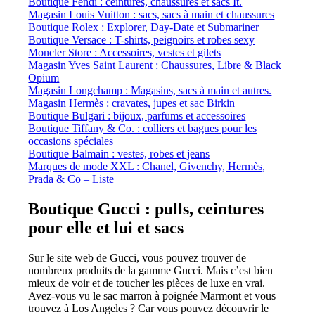
Boutique Fendi : ceintures, chaussures et sacs It.
Magasin Louis Vuitton : sacs, sacs à main et chaussures
Boutique Rolex : Explorer, Day-Date et Submariner
Boutique Versace : T-shirts, peignoirs et robes sexy
Moncler Store : Accessoires, vestes et gilets
Magasin Yves Saint Laurent : Chaussures, Libre & Black
Opium
Magasin Longchamp : Magasins, sacs à main et autres.
Magasin Hermès : cravates, jupes et sac Birkin
Boutique Bulgari : bijoux, parfums et accessoires
Boutique Tiffany & Co. : colliers et bagues pour les
occasions spéciales
Boutique Balmain : vestes, robes et jeans
Marques de mode XXL : Chanel, Givenchy, Hermès,
Prada & Co – Liste
Boutique Gucci : pulls, ceintures
pour elle et lui et sacs
Sur le site web de Gucci, vous pouvez trouver de
nombreux produits de la gamme Gucci. Mais c’est bien
mieux de voir et de toucher les pièces de luxe en vrai.
Avez-vous vu le sac marron à poignée Marmont et vous
trouvez à Los Angeles ? Car vous pouvez découvrir le