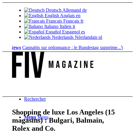
Deutsch
Allemand
de
English
Anglais
en
Français
Français
fr
Italiano
Italien
it
Español
Espagnol
es
Nederlands
Néerlandais
nl
News
Cannabis sur ordonnance : le Bundestag supprime...
Valeur fonciè
Rechercher
Shopping de luxe Los Angeles (15
Menu
Menu
magasins) : Bulgari, Balmain,
Rolex and Co.