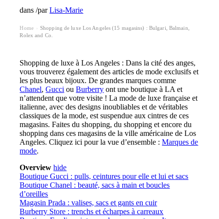
dans
/
par
Lisa-Marie
Home
Shopping de luxe Los Angeles (15 magasins) : Bulgari, Balmain,
›
Rolex and Co.
Shopping de luxe à Los Angeles : Dans la cité des anges,
vous trouverez également des articles de mode exclusifs et
les plus beaux bijoux. De grandes marques comme
Chanel
,
Gucci
ou
Burberry
ont une boutique à LA et
n’attendent que votre visite ! La mode de luxe française et
italienne, avec des designs inoubliables et de véritables
classiques de la mode, est suspendue aux cintres de ces
magasins. Faites du shopping, du shopping et encore du
shopping dans ces magasins de la ville américaine de Los
Angeles. Cliquez ici pour la vue d’ensemble :
Marques de
mode
.
Overview
hide
Boutique Gucci : pulls, ceintures pour elle et lui et sacs
Boutique Chanel : beauté, sacs à main et boucles
d’oreilles
Magasin Prada : valises, sacs et gants en cuir
Burberry Store : trenchs et écharpes à carreaux