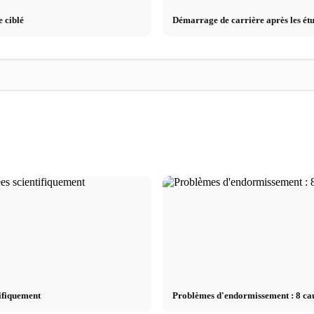
e ciblé
Démarrage de carrière après les étu
es de
Causes de stress : les déclencheurs les plus
Réduire le stress : 
unération et
fréquents au travail, dans les relations et les
recommandent vraim
finances
symptômes & techn
tifiquement
Problèmes d'endormissement : 8 ca