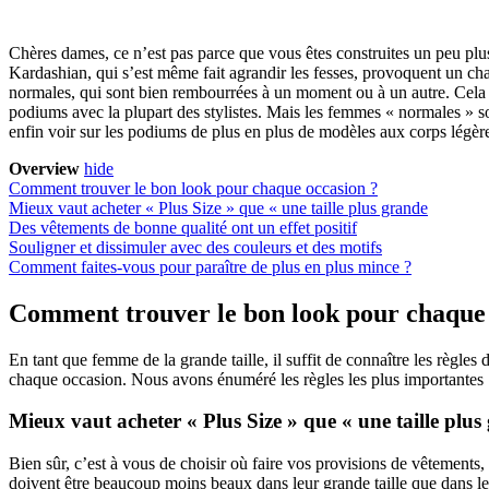
Chères dames, ce n’est pas parce que vous êtes construites un peu p
Kardashian, qui s’est même fait agrandir les fesses, provoquent un c
normales, qui sont bien rembourrées à un moment ou à un autre. Cela a
podiums avec la plupart des stylistes. Mais les femmes « normales » so
enfin voir sur les podiums de plus en plus de modèles aux corps légè
Overview
hide
Comment trouver le bon look pour chaque occasion ?
Mieux vaut acheter « Plus Size » que « une taille plus grande
Des vêtements de bonne qualité ont un effet positif
Souligner et dissimuler avec des couleurs et des motifs
Comment faites-vous pour paraître de plus en plus mince ?
Comment trouver le bon look pour chaque 
En tant que femme de la grande taille, il suffit de connaître les règles 
chaque occasion. Nous avons énuméré les règles les plus importantes
Mieux vaut acheter « Plus Size » que « une taille plus
Bien sûr, c’est à vous de choisir où faire vos provisions de vêtements,
doivent être beaucoup moins beaux dans leur grande taille que dans leu