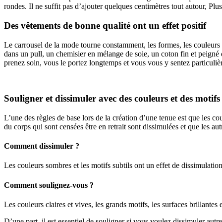
rondes. Il ne suffit pas d’ajouter quelques centimètres tout autour, Plu
Des vêtements de bonne qualité ont un effet positif
Le carrousel de la mode tourne constamment, les formes, les couleurs et
dans un pull, un chemisier en mélange de soie, un coton fin et peigné q
prenez soin, vous le portez longtemps et vous vous y sentez particulièr
Souligner et dissimuler avec des couleurs et des motifs
L’une des règles de base lors de la création d’une tenue est que les cou
du corps qui sont censées être en retrait sont dissimulées et que les au
Comment dissimuler ?
Les couleurs sombres et les motifs subtils ont un effet de dissimulati
Comment soulignez-vous ?
Les couleurs claires et vives, les grands motifs, les surfaces brillante
D’une part, il est essentiel de souligner si vous voulez dissimuler autr