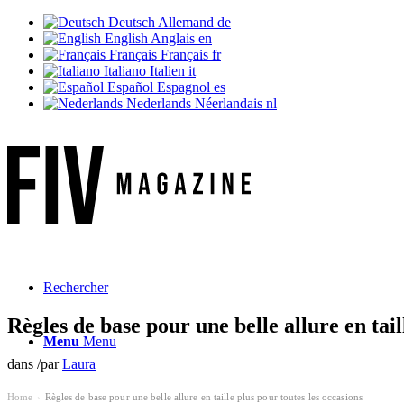
Deutsch
Allemand
de
English
Anglais
en
Français
Français
fr
Italiano
Italien
it
Español
Espagnol
es
Nederlands
Néerlandais
nl
Rechercher
Règles de base pour une belle allure en tail
Menu
Menu
dans
/
par
Laura
Home
Règles de base pour une belle allure en taille plus pour toutes les occasions
›