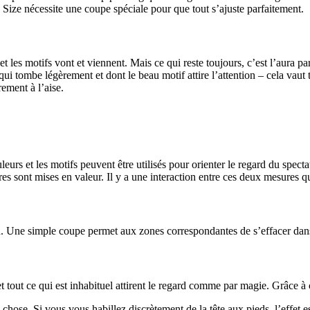
s Size nécessite une coupe spéciale pour que tout s’ajuste parfaitement.
 les motifs vont et viennent. Mais ce qui reste toujours, c’est l’aura p
ui tombe légèrement et dont le beau motif attire l’attention – cela vaut 
ement à l’aise.
leurs et les motifs peuvent être utilisés pour orienter le regard du spect
tres sont mises en valeur. Il y a une interaction entre ces deux mesures qu
on. Une simple coupe permet aux zones correspondantes de s’effacer dans 
s et tout ce qui est inhabituel attirent le regard comme par magie. Grâce 
e chose. Si vous vous habillez discrètement de la tête aux pieds, l’effet 