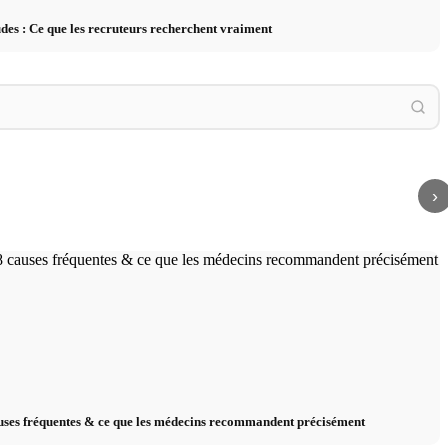
des : Ce que les recruteurs recherchent vraiment
ce que les médecins
Techni
ent – causes,
Stress chronique : conséquences sur le corps
compar
iques
et l'esprit, traitement et thérapie
exercic
›
uses fréquentes & ce que les médecins recommandent précisément