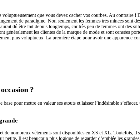
lus voluptueusement que vous devez cacher vos courbes. Au contraire !
hangement de paradigme. Non seulement les femmes très minces sont déso
urait dû être fait depuis longtemps, car très peu de femmes ont des si
nt généralement les clientes de la marque de mode et sont censées porter
rement plus voluptueux. La première étape pour avoir une apparence con
occasion ?
de base pour mettre en valeur ses atouts et laisser l’indésirable s’effacer
 grande
 et de nombreux vêtements sont disponibles en XS et XL. Toutefois, il s’
r petite. Il est beaucoup plus logique de regarder d’emblée les grandes t