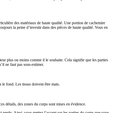
articulière des matériaux de haute qualité. Une portion de cachemire
toujours la peine d’investir dans des pièces de haute qualité. Vous en
ateur plus ou moins comme il le souhaite. Cela signifie que les parties
’il ne faut pas sous-estimer.
le fond. Les tissus doivent être mats.
à ces détails, des zones du corps sont mises en évidence.
est perdu. Ainsi, vous mettez l’accent sur les parties du corps que vous