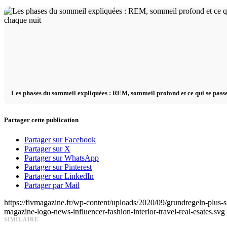
Les phases du sommeil expliquées : REM, sommeil profond et ce qui se passe
Partager cette publication
Partager sur Facebook
Partager sur X
Partager sur WhatsApp
Partager sur Pinterest
Partager sur LinkedIn
Partager par Mail
https://fivmagazine.fr/wp-content/uploads/2020/09/grundregeln-plus-
magazine-logo-news-influencer-fashion-interior-travel-real-esates.svg
SIMILAIRE