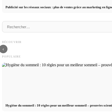
Publicité sur les réseaux sociaux : plus de ventes grâce au marketing en lign
Studium finanzieren 2026:
Stage pratique chez des entrepris
Deutschlandstipendium, BAföG und smarte
premier plan : opportunités, rém
DÉCOUVRIR
Spartipps
le chemin direct vers la carrière
‹
POPULAIRE
Hygiène du sommeil : 10 règles pour un meilleur sommeil – prouvées scien