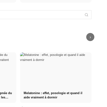
Stage pratique
chez des
Causes de
Réduire le
Studium
entreprises de
stress : les
stress : ce que
finanzieren
premier plan :
déclencheurs
les médecins
2026:
opportunités,
les plus
recommandent
Deutschlandstipendium,
rémunération
fréquents au
vraiment –
BAföG und
et le chemin
travail, dans
causes,
smarte
direct vers la
les relations et
symptômes &
Spartipps
carrière
les finances
techniques
›
apnée du
Melatonine : effet, posologie et quand il
 les
aide vraiment à dormir