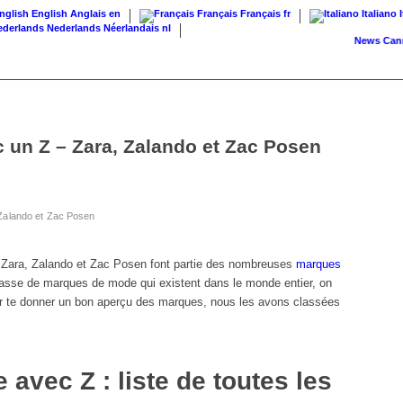
English
Anglais
en
Français
Français
fr
Italiano
Nederlands
Néerlandais
nl
News
Cannabis 
un Z – Zara, Zalando et Zac Posen
Zalando et Zac Posen
ara, Zalando et Zac Posen font partie des nombreuses
marques
sse de marques de mode qui existent dans le monde entier, on
ur te donner un bon aperçu des marques, nous les avons classées
avec Z : liste de toutes les