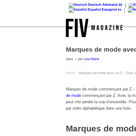
Deutsch
Allemand
de
Español
Espagnol
es
Marques de mode avec 
/
dans
par
Lisa-Marie
Home
Marques de mode avec un Z – Zara, 
›
Marques de mode commençant par Z – Z
de mode
commençant par Z. Avec la ma
peut vite perdre la vue d’ensemble. Po
par ordre alphabétique dans une liste.
Marques de mode 