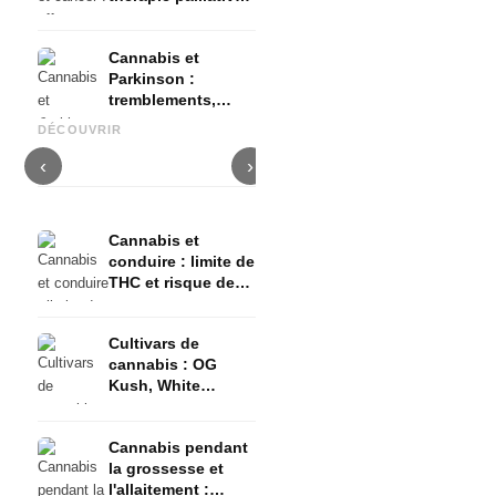
et preuves
Cannabis et
Parkinson :
tremblements,
Cannabis et TDAH : dopamin,
Cannabis et fibromyalgie :
C
ganglions basaux
automédication et ce que
douleurs, sommeil et
e
DÉCOUVRIR
et ce que montrent
montrent les études
système endocannabinoïde
e
les études
‹
›
Cannabis et
conduire : limite de
THC et risque de
permis de conduire
Cultivars de
cannabis : OG
Kush, White
Widow, Gorilla
Glue et bien plus
Cannabis pendant
encore
la grossesse et
l'allaitement :