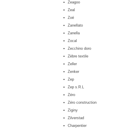
Zeagoo
Zeal
Zoé
Zanellato
Zanella
Zocal
Zecchino doro
Zèbre textile
Zeller
Zenker
Zep
Zep s.R.L
Zéro
Zéro construction
Ziginy
Zilverstad
Charpentier