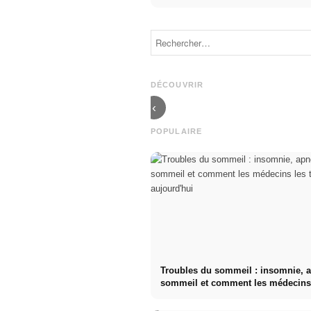
Publicité sur
Démarrage de
les réseaux
carrière après
sociaux : plus
les études : Ce
de ventes
que les
grâce au
recruteurs
marketing en
recherchent
DÉCOUVRIR
ligne ciblé
vraiment
‹
POPULAIRE
Troubles du sommeil : insomnie, 
sommeil et comment les médecins
traitent aujourd'hui