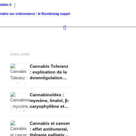
Italien
it
sur ordonnance : le Bundestag supprime...
Valeur foncière de référence vs. valeur de..
SIMILAIRE
Cannabis Toleranz
: explication de la
downrégulation
CB1, du T-Break et
du Reset
Cannabinoïdes :
myrcène, linalol, β-
caryophyllène et
l'effet entourage
Cannabis et cancer
: effet antitumoral,
thérapie palliative