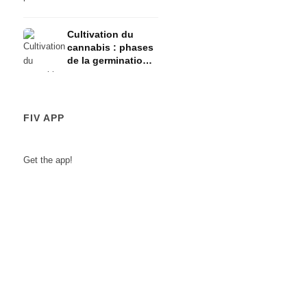
risques
Cultivation du
cannabis : phases
de la germination à
la récolte
FIV APP
Get the app!