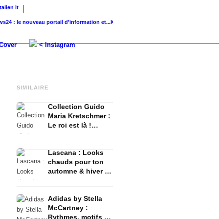
Italien
it
 le nouveau portail d’information et...
K-Beauty : Soins de la peau coréens...
Glass Sk
Cover
< Instagram
SIMILAIRE
Collection Guido
Maria Kretschmer :
Le roi est là !
Tenues automne /
hiver - AYFW
Lascana : Looks
chauds pour ton
automne & hiver -
AYFW
Adidas by Stella
McCartney :
Rythmes, motifs et