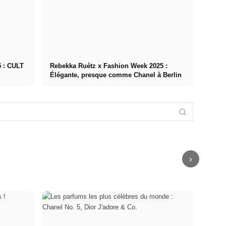
5 : CULT
Rebekka Ruétz x Fashion Week 2025 :
Élégante, presque comme Chanel à Berlin
Anja Gockel x
BUZIGAHILL x
Fashion Week
Fashion Week
2025 : la mode
Roberto Cavalli
Les lunettes de
2025 :
de
est mort à 83
lecture, un
l'upcycling
l'empowerment
ans ! Ses
accessoire
rencontre les
pour les
derniers
tendance : le it-
histoires
femmes
shows,
accessoire des
urbaines de
d'affaires
interviews +
fans de mode &
l'Ouganda
modernes
documentaire
de Rihanna
›