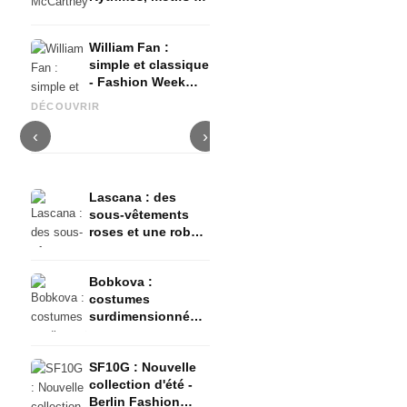
couleurs africains -
AYFW
William Fan :
simple et classique
- Fashion Week
Rebekka Ruétz : des robes
LML studio : des looks
D
Berlin
brillantes - Berlin Fashion
uniques pour la vie nocturne -
c
DÉCOUVRIR
Week
Berlin Fashion Week
‹
›
Lascana : des
sous-vêtements
roses et une robe
de soirée de rêve -
Berlin Fashion
Bobkova :
Week
costumes
surdimensionnés -
Berlin Fashion
Week
SF10G : Nouvelle
collection d'été -
Berlin Fashion