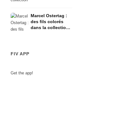
Week
Marcel Ostertag :
des fils colorés
dans la collection
d'été - Berlin
Fashion Week
FIV APP
Get the app!