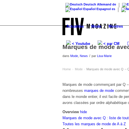
Deutsch
Allemand
de
Español
Espagnol
es
Actualités
Mode
Montres
< Youtube
< par CM
Marques de mode avec
/
dans
Mode
,
News
par
Lisa-Marie
Home
Mode
Marques de mode avec Q – Q
›
›
Marques de mode commençant par Q – 
nombreuses
marques de mode
commença
dans le monde entier, il est facile de p
avons classées par ordre alphabétique d
Overview
hide
Marques de mode avec Q : liste de tou
Toutes les marques de mode de A à Z