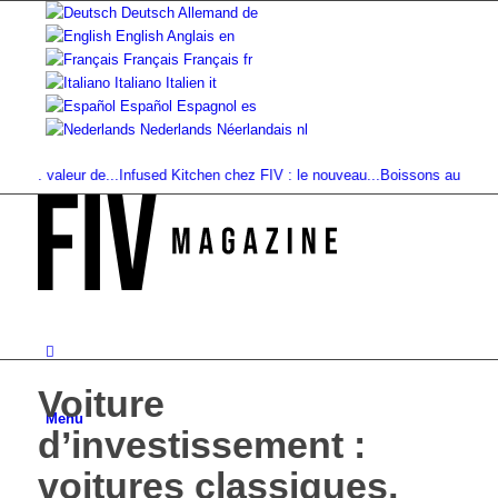
Deutsch
Allemand
de
English
Anglais
en
Français
Français
fr
Italiano
Italien
it
Español
Espagnol
es
Nederlands
Néerlandais
nl
 valeur de...
Infused Kitchen chez FIV : le nouveau...
Boissons au cannabis : S
Voiture
Menu
d’investissement :
voitures classiques,