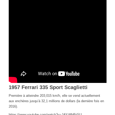
1957 Ferrari 335 Sport Scaglietti
Première à atteindre 203,015 km/h, elle se vend actuellement
aux enchères jusqu’à 32,1 millions de dollars (la dernière fois en
2016).
https://www.youtube.com/watch?v=JAY-MbBjjSU