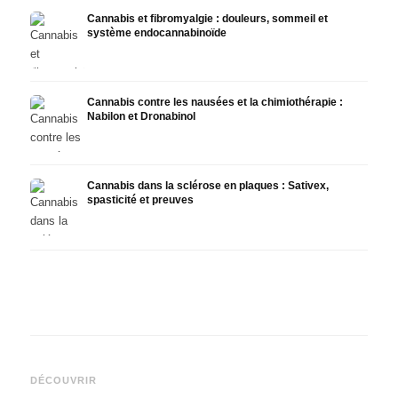
Cannabis et fibromyalgie : douleurs, sommeil et
système endocannabinoïde
Cannabis contre les nausées et la chimiothérapie :
Nabilon et Dronabinol
Cannabis dans la sclérose en plaques : Sativex,
spasticité et preuves
Cannabis et épilepsie : le
Fabrication d'huile de
CBD e
CBD, Epidiolex et l'état actuel
cannabis : décarboxylation et
canna
DÉCOUVRIR
de la recherche
infusion
faire