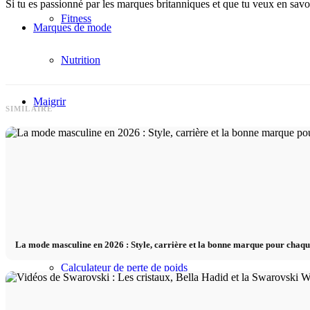
Si tu es passionné par les marques britanniques et que tu veux en sav
Fitness
Marques de mode
Nutrition
Maigrir
SIMILAIRE
Blog sur la perte de poids
Tableau des calories
Seringues amaigrissantes
La mode masculine en 2026 : Style, carrière et la bonne marque pour chaq
Calculateur de perte de poids
Calculateur d’IMC