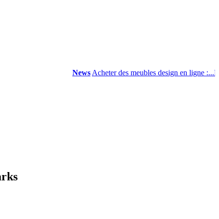
News
Acheter des meubles design en ligne :...
La mod
arks