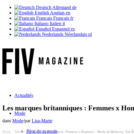
Deutsch
Allemand
de
English
Anglais
en
Français
Français
fr
Italiano
Italien
it
Español
Espagnol
es
Nederlands
Néerlandais
nl
Actualités
Les marques britanniques : Femmes x Ho
Mode
dans
Mode
/
par
Lisa-Marie
Blog de la mode
Home
Mode
Les marques britanniques : Femmes x Hommes – Mode de Burberry, Ted B
›
›