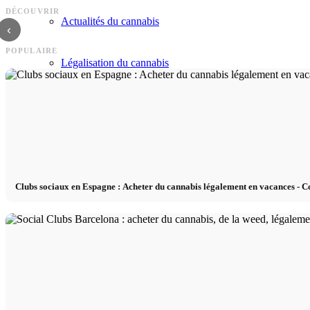
Vidéos d'Alexander Wang : Défilés de mode,
Les vidéos Adidas : Spots publici
DÉCOUVRIR
Vogue et chaîne Youtube
DAME TIME et développement 
Actualités du cannabis
‹
POPULAIRE
Légalisation du cannabis
Immobilier
Blog de l’immobilier
Clubs sociaux en Espagne : Acheter du cannabis légalement en vacances - Co
Types de biens immobiliers
Acheter un premier appartement
Frais annexes à l’achat