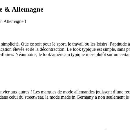
ue & Allemagne
en Allemagne !
implicité. Que ce soit pour le sport, le travail ou les loisirs, l’aptitud
ification élevée et de la décontraction. Le look typique est simple, sans
affaires. Néanmoins, le look américain typique mise plutôt sur un certa
envier aux autres ! Les marques de mode allemandes jouissent d’une reco
dans celui du streetwear, la mode made in Germany a non seulement le se