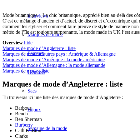
Mode britannique – Le chic britannique, apprécié bien au-delà des côtes 
Interviews
C’est ce mélange d’ancien et d’actuel, de discret et d’excentrique qui 
comment les styliser et comment faire preuve de style de manière non
météo de l’île est toujours surprenante, la mode made in UK l’est aus
Marques de mode
Overview
hide
Marques de mode d’Angleterre : liste
Femmes
Marques de mode d’autres pays : Amérique & Allemagne
Marques de mode d’Amérique : la mode américaine
Marques de mode d’Allemagne : la mode allemande
Marques de mode : liste
Hommes
Marques de mode d’Angleterre : liste
Sacs
Tu trouveras ici une liste des marques de mode d’Angleterre :
Barbour
Bijoux
Bench
Ben Sherman
Burberry
Semaine de la mode
Cath Kidston
Clarks