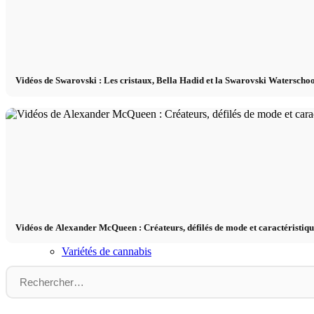
Calculateur du taux métabolique de base
Vidéos de Swarovski : Les cristaux, Bella Hadid et la Swarovski Waterscho
Calculateur de besoins caloriques
Tableau des clics
Cannabis
Acheter du cannabis en ligne ?
Vidéos de Alexander McQueen : Créateurs, défilés de mode et caractéristiqu
Variétés de cannabis
Carte du cannabis