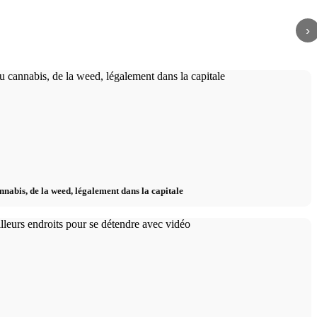
ants et leggings - La
Heidi & Leni Klum x Intimissimi : lingerie
HOER
automne / hiver - campagne, vidéo & looks
mode b
›
nnabis, de la weed, légalement dans la capitale