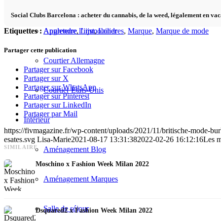
Erreur lors de l’achat
Social Clubs Barcelona : acheter du cannabis, de la weed, légalement en va
Etiquettes :
Angleterre
,
Lijst
,
Londres
,
Marque
,
Marque de mode
Apprendre l’immobilier
Partager cette publication
Courtier Allemagne
Partager sur Facebook
Partager sur X
Partager sur WhatsApp
Courtier États-Unis
Partager sur Pinterest
Partager sur LinkedIn
Partager par Mail
Intérieur
https://fivmagazine.fr/wp-content/uploads/2021/11/britische-mode-b
esates.svg
Lisa-Marie
2021-08-17 13:31:38
2022-02-26 16:12:16
Les m
SIMILAIRE
Aménagement Blog
Moschino x Fashion Week Milan 2022
Aménagement Marques
Salle de séjour
Dsquared2 x Fashion Week Milan 2022