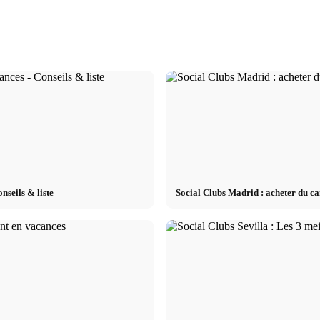
taires,
Vidéos des studios Acne : Défilé de mode,
Wolford : body, coll
durable
coulisses et moments forts
marque
nseils & liste
Social Clubs Madrid : acheter du ca