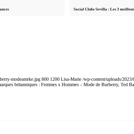
cances
Social Clubs Sevilla : Les 3 meilleu
urberry-modeamrke.jpg
800
1200
Lisa-Marie
/wp-content/uploads/2023/0
arques britanniques : Femmes x Hommes – Mode de Burberry, Ted Ba