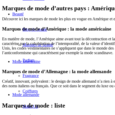
Marques de mode d’autres pays : Amériq
Beauté
Découvre ici les marques de mode les plus en vogue en Amérique et 
Marques de mode d’Amérique : la mode américaine
Blog de beauté
En matière de mode, l’Amérique aime avant tout la décontraction et la s
caractérise par la cohabitation de l’intemporalité, de la valeur d’ident
Marques de beauté
Unis, les codes vestimentaires ne s’appliquent que dans le monde des 
l’anticonformisme qui caractérisent par exemple la mode scandinave.
Parfum
Mode américaine
Marques de mode d’Allemagne : la mode allemande
Fragrance
Créatif, innovant, polyvalent : le design de mode allemand n’a rien à 
des noms italiens ou français. Que ce soit dans le segment du luxe ou 
Coiffures
Mode allemande
Marques de mode : liste
Make-Up