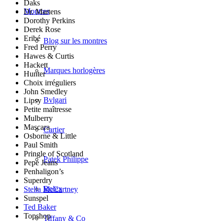
Daks
Montres
Dr. Martens
Dorothy Perkins
Derek Rose
Eribé
Blog sur les montres
Fred Perry
Hawes & Curtis
Hackett
Marques horlogères
Hunter
Choix irréguliers
John Smedley
Bvlgari
Lipsy
Petite maîtresse
Mulberry
Mascara
Cartier
Osborne & Little
Paul Smith
Pringle of Scotland
Patek Philippe
Pepe Jeans
Penhaligon’s
Superdry
Rolex
Stella McCartney
Sunspel
Ted Baker
Topshop
Tiffany & Co