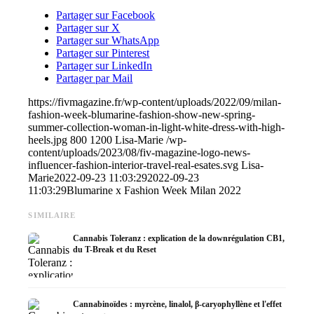
Partager sur Facebook
Partager sur X
Partager sur WhatsApp
Partager sur Pinterest
Partager sur LinkedIn
Partager par Mail
https://fivmagazine.fr/wp-content/uploads/2022/09/milan-
fashion-week-blumarine-fashion-show-new-spring-
summer-collection-woman-in-light-white-dress-with-high-
heels.jpg
800
1200
Lisa-Marie
/wp-
content/uploads/2023/08/fiv-magazine-logo-news-
influencer-fashion-interior-travel-real-esates.svg
Lisa-
Marie
2022-09-23 11:03:29
2022-09-23
11:03:29
Blumarine x Fashion Week Milan 2022
SIMILAIRE
Cannabis Toleranz : explication de la downrégulation CB1,
du T-Break et du Reset
Cannabinoïdes : myrcène, linalol, β-caryophyllène et l'effet