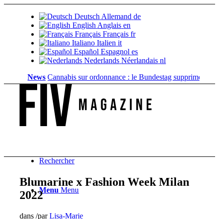
Deutsch
Allemand
de
English
Anglais
en
Français
Français
fr
Italiano
Italien
it
Español
Espagnol
es
Nederlands
Néerlandais
nl
News
Cannabis sur ordonnance : le Bundestag supprime...
Valeur
Rechercher
Blumarine x Fashion Week Milan
Menu
Menu
2022
dans
/
par
Lisa-Marie