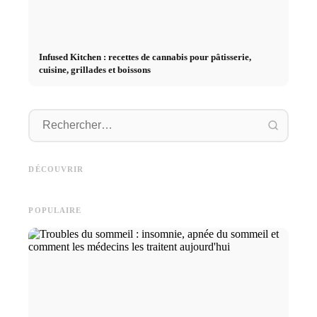
Infused Kitchen : recettes de cannabis pour pâtisserie,
cuisine, grillades et boissons
Démarrage de carrière après
Publicité sur les réseaux
les études : Ce que les
Studium
sociaux : plus de ventes grâce
recruteurs recherchent
Deutsc
DÉCOUVRIR
au marketing en ligne ciblé
vraiment
und sma
POPULAIRE