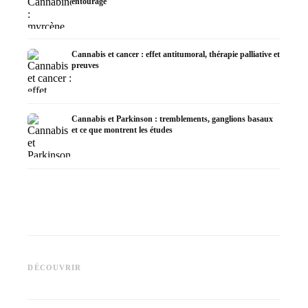
entourage
Cannabis et cancer : effet antitumoral, thérapie palliative et
preuves
Cannabis et Parkinson : tremblements, ganglions basaux
et ce que montrent les études
Cannabis et TDAH : dopamin,
Cannabis et fibromyalgie :
Cannabi
automédication et ce que
douleurs, sommeil et système
la chim
DÉCOUVRIR
montrent les études
endocannabinoïde
Dronab