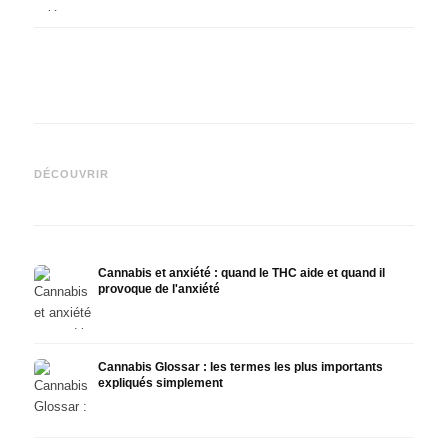
Cannabis et épilepsie : le
Fabrication d'huile de
CBD e
CBD, Epidiolex et l'état actuel
cannabis : décarboxylation et
canna
DÉCOUVRIR
de la recherche
infusion
faire
Cannabis et anxiété : quand le THC aide et quand il
provoque de l'anxiété
Cannabis Glossar : les termes les plus importants
expliqués simplement