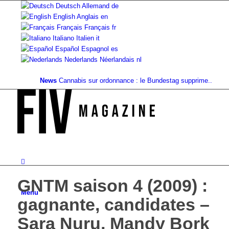
Deutsch
Allemand
de
English
Anglais
en
Français
Français
fr
Italiano
Italien
it
Español
Espagnol
es
Nederlands
Néerlandais
nl
News
Cannabis sur ordonnance : le Bundestag supprime...
Valeur fo
GNTM saison 4 (2009) :
Menu
gagnante, candidates –
Sara Nuru, Mandy Bork