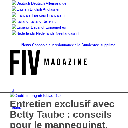
Deutsch
Allemand
de
English
Anglais
en
Français
Français
fr
Italiano
Italien
it
Español
Espagnol
es
Nederlands
Néerlandais
nl
News
Cannabis sur ordonnance : le Bundestag supprime...
Valeur fonc
Entretien exclusif avec
Menu
Betty Taube : conseils
pour le mannequinat,