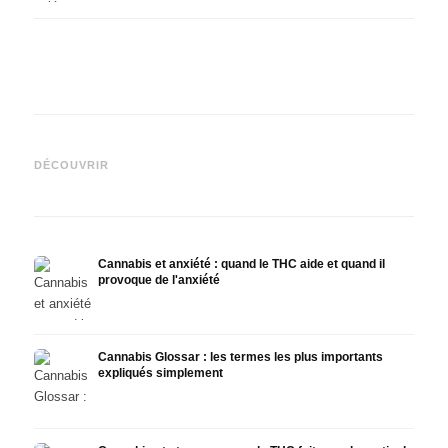
Cannabis et épilepsie : le
Fabrication d'huile de
CBD e
CBD, Epidiolex et l'état actuel
cannabis : décarboxylation et
canna
DÉCOUVRIR
de la recherche
infusion
faire
Cannabis et anxiété : quand le THC aide et quand il
provoque de l'anxiété
Cannabis Glossar : les termes les plus importants
expliqués simplement