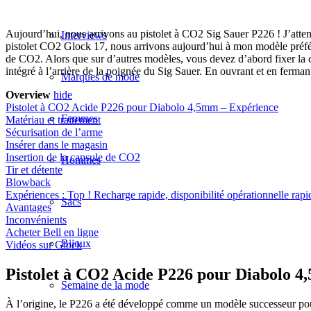
Aujourd’hui, nous arrivons au pistolet à CO2 Sig Sauer P226 ! J’attenda
Interviews
pistolet CO2 Glock 17, nous arrivons aujourd’hui à mon modèle préfér
de CO2. Alors que sur d’autres modèles, vous devez d’abord fixer la ca
intégré à l’arrière de la poignée du Sig Sauer. En ouvrant et en ferma
Marques de mode
Overview
hide
Pistolet à CO2 Acide P226 pour Diabolo 4,5mm – Expérience
Femmes
Matériau et traitement
Sécurisation de l’arme
Insérer dans le magasin
Insertion de la capsule de CO2
Hommes
Tir et détente
Blowback
Expériences : Top ! Recharge rapide, disponibilité opérationnelle rapi
Sacs
Avantages
Inconvénients
Acheter Bell en ligne
Bijoux
Vidéos sur Glock
Pistolet à CO2 Acide P226 pour Diabolo 4
Semaine de la mode
À l’origine, le P226 a été développé comme un modèle successeur pour