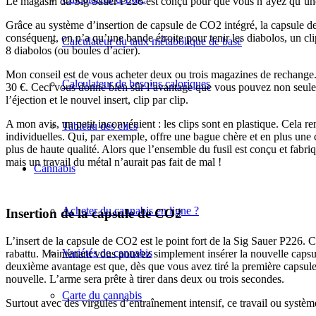
Le magasin du Sig Sauer P226 est conçu pour que vous n’ayez qu’une 
Grâce au système d’insertion de capsule de CO2 intégré, la capsule de 
conséquent, on n’a qu’une bande étroite pour tenir les diabolos, un cli
Calculateur du taux métabolique de base
8 diabolos (ou boules d’acier).
Mon conseil est de vous acheter deux ou trois magazines de rechange
Calculateur de besoins caloriques
30 €. Ceci vous donne bien sûr l’avantage que vous pouvez non seule
l’éjection et le nouvel insert, clip par clip.
A mon avis, un petit inconvénient : les clips sont en plastique. Cela
Tableau des clics
individuelles. Qui, par exemple, offre une bague chère et en plus une 
plus de haute qualité. Alors que l’ensemble du fusil est conçu et fabriq
mais un travail du métal n’aurait pas fait de mal !
Cannabis
Acheter du cannabis en ligne ?
Insertion de la capsule de CO2
L’insert de la capsule de CO2 est le point fort de la Sig Sauer P226. C
Variétés de cannabis
rabattu. Maintenant vous pouvez simplement insérer la nouvelle capsule
deuxième avantage est que, dès que vous avez tiré la première capsul
nouvelle. L’arme sera prête à tirer dans deux ou trois secondes.
Carte du cannabis
Surtout avec des virgules d’entraînement intensif, ce travail ou systè