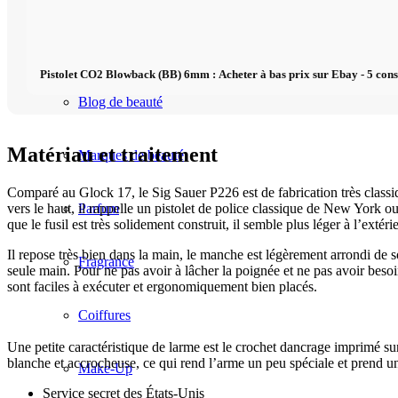
Beauté
Pistolet CO2 Blowback (BB) 6mm : Acheter à bas prix sur Ebay - 5 conse
Blog de beauté
Matériau et traitement
Marques de beauté
Comparé au Glock 17, le Sig Sauer P226 est de fabrication très class
vers le haut, il rappelle un pistolet de police classique de New York o
Parfum
que le fusil est très solidement construit, il semble plus léger à l’extér
Il repose très bien dans la main, le manche est légèrement arrondi de s
Fragrance
seule main. Pour ne pas avoir à lâcher la poignée et ne pas avoir beso
sont faciles à exécuter et ergonomiquement bien placés.
Coiffures
Une petite caractéristique de larme est le crochet dancrage imprimé sur
blanche et accrocheuse, ce qui rend l’arme un peu spéciale et prend u
Make-Up
Service secret des États-Unis