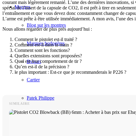
courant mais légèrement remanié. L’une des dernières innovations, si 
Montres
spécial de l’insert de la capsule de CO2, il est prêt à tirer en seuleme
l’entraînement et que vous devez donc constamment changer de capsul
L’arme est prête à être utilisée immédiatement. A mon avis, l’une des i
Blog sur les montres
Nous allons regarder de plus près aujourd’hui :
Comment le pistolet est-il traité ?
Marques horlogères
Comment est-il dans la main ?
Comment sont les fonctions?
Quelles extensions sont proposées?
Quel est leur comportement de tir ?
Bvlgari
Qu’en est-il de la précision ?
le plus important : Est-ce que je recommanderais le P226 ?
Cartier
Patek Philippe
SIMILAIRE
Rolex
Tiffany & Co