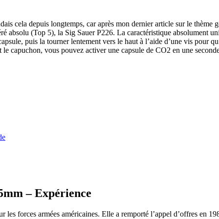
is cela depuis longtemps, car après mon dernier article sur le thème gén
é absolu (Top 5), la Sig Sauer P226. La caractéristique absolument uni
psule, puis la tourner lentement vers le haut à l’aide d’une vis pour qu’
nt le capuchon, vous pouvez activer une capsule de CO2 en une seconde !
de
,5mm – Expérience
 les forces armées américaines. Elle a remporté l’appel d’offres en 19