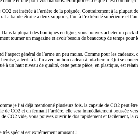
bande étroite pour vos diabolos. Pourquoi est-ce que c’est comme ça 
CO2 est insérée à l’arrière de la poignée. Contrairement à la plupart d
p. La bande étroite a deux supports, l’un à l’extrémité supérieure et l’a
. Dans la plupart des boutiques en ligne, vous pouvez acheter un pac
ment tourner un magazine et avoir besoin de beaucoup de temps pour le 
 rend l’aspect général de l’arme un peu moins. Comme pour les cadeaux,
chemise, atterrit à la fin avec un bon cadeau à mi-chemin. Qui se concen
ué à un haut niveau de qualité, cette petite pièce, en plastique, est rela
omme je l’ai déjà mentionné plusieurs fois, la capsule de CO2 peut être i
 de CO2 et en fermant l’arrière, elle sera immédiatement poussée vers le
e de CO2 vide, vous pouvez ouvrir le dos rapidement et facilement, la c
me très spécial est extrêmement amusant !