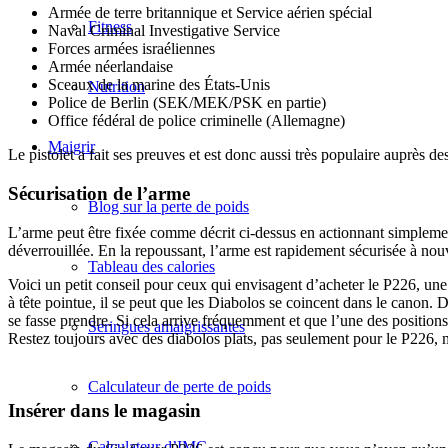
Armée de terre britannique et Service aérien spécial
Fitness
Naval Criminal Investigative Service
Forces armées israéliennes
Armée néerlandaise
Sceaux de la marine des États-Unis
Nutrition
Police de Berlin (SEK/MEK/PSK en partie)
Office fédéral de police criminelle (Allemagne)
Maigrir
Le pistolet a fait ses preuves et est donc aussi très populaire auprès des 
Sécurisation de l’arme
Blog sur la perte de poids
L’arme peut être fixée comme décrit ci-dessus en actionnant simplement 
déverrouillée. En la repoussant, l’arme est rapidement sécurisée à nou
Tableau des calories
Voici un petit conseil pour ceux qui envisagent d’acheter le P226, une 
à tête pointue, il se peut que les Diabolos se coincent dans le canon. 
se fasse prendre. Si cela arrive fréquemment et que l’une des positions
Seringues amaigrissantes
Restez toujours avec des diabolos plats, pas seulement pour le P226, 
Calculateur de perte de poids
Insérer dans le magasin
Calculateur d’IMC