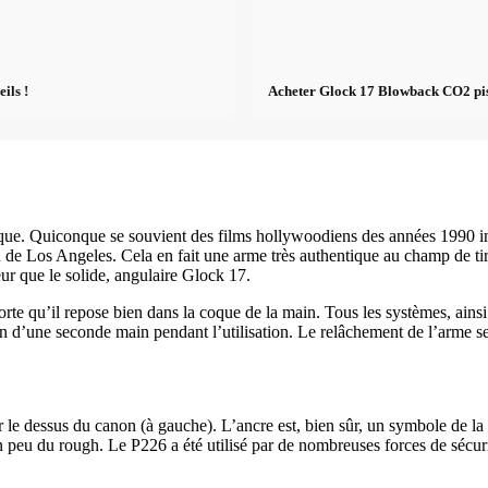
ils !
Acheter Glock 17 Blowback CO2 pisto
ique. Quiconque se souvient des films hollywoodiens des années 1990 im
u de Los Angeles. Cela en fait une arme très authentique au champ de tir.
ieur que le solide, angulaire Glock 17.
orte qu’il repose bien dans la coque de la main. Tous les systèmes, ains
in d’une seconde main pendant l’utilisation. Le relâchement de l’arme se
 le dessus du canon (à gauche). L’ancre est, bien sûr, un symbole de la 
n peu du rough. Le P226 a été utilisé par de nombreuses forces de sécur