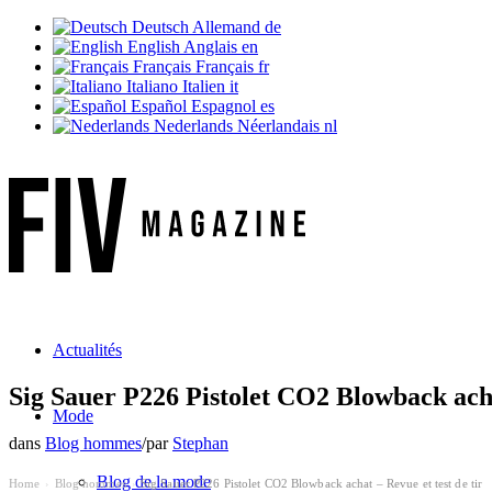
Deutsch
Allemand
de
English
Anglais
en
Français
Français
fr
Italiano
Italien
it
Español
Espagnol
es
Nederlands
Néerlandais
nl
Actualités
Sig Sauer P226 Pistolet CO2 Blowback achat
Mode
dans
Blog hommes
/
par
Stephan
Blog de la mode
Home
Blog hommes
Sig Sauer P226 Pistolet CO2 Blowback achat – Revue et test de tir
›
›