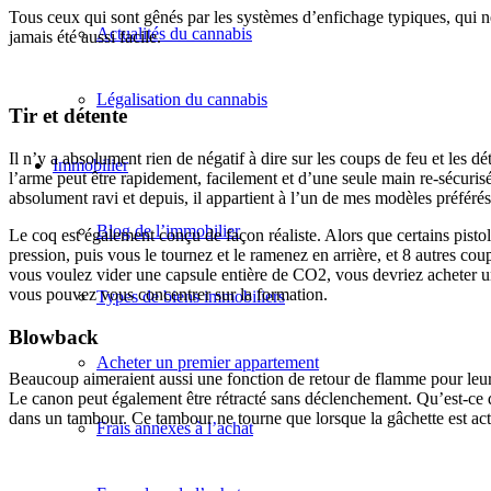
Tous ceux qui sont gênés par les systèmes d’enfichage typiques, qui néce
Actualités du cannabis
jamais été aussi facile.
Légalisation du cannabis
Tir et détente
Il n’y a absolument rien de négatif à dire sur les coups de feu et les d
Immobilier
l’arme peut être rapidement, facilement et d’une seule main re-sécurisé
absolument ravi et depuis, il appartient à l’un de mes modèles préférés
Blog de l’immobilier
Le coq est également conçu de façon réaliste. Alors que certains pisto
pression, puis vous le tournez et le ramenez en arrière, et 8 autres co
vous voulez vider une capsule entière de CO2, vous devriez acheter
vous pouvez vous concentrer sur la formation.
Types de biens immobiliers
Blowback
Acheter un premier appartement
Beaucoup aimeraient aussi une fonction de retour de flamme pour leur p
Le canon peut également être rétracté sans déclenchement. Qu’est-ce qui 
dans un tambour. Ce tambour ne tourne que lorsque la gâchette est act
Frais annexes à l’achat