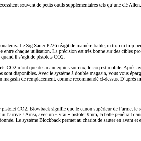
ssitent souvent de petits outils supplémentaires tels qu’une clé Allen, se
étonateurs. Le Sig Sauer P226 réagit de manière fiable, ni trop ni trop p
e entre chaque utilisation. La précision est très bonne sur des cibles pr
 quand il s’agit de pistolets CO2.
lets CO2 n’ont que des mannequins sur eux, le coq est mobile. Après avo
ups sont disponibles. Avec le système à double magasin, vous vous épargn
 un magasin de remplacement, comme recommandé ci-dessus. D’après mon
istolet CO2. Blowback signifie que le canon supérieur de l’arme, le soi-
t’arrive ? Ainsi, avec un « vrai » pistolet 9mm, la balle pénétrait dans 
ionnée. Le système Blockback permet au chariot de sauter en avant et en