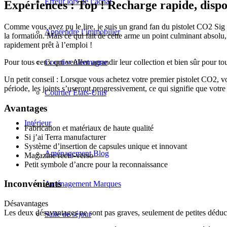
Erreur lors de l’achat
Expériences : Top ! Recharge rapide, dispo
Comme vous avez pu le lire, je suis un grand fan du pistolet CO2 Sig 
Apprendre l’immobilier
la formation. Mais ce qui fait de cette arme un point culminant absolu
rapidement prêt à l’emploi !
Pour tous ceux qui veulent agrandir leur collection et bien sûr pour 
Courtier Allemagne
Un petit conseil : Lorsque vous achetez votre premier pistolet CO2, v
période, les joints s’useront progressivement, ce qui signifie que votre 
Courtier États-Unis
Avantages
Intérieur
Fabrication et matériaux de haute qualité
Si j’ai Terra manufacturer
Système d’insertion de capsules unique et innovant
Aménagement Blog
Magazine recto-verso
Petit symbole d’ancre pour la reconnaissance
Inconvénients
Aménagement Marques
Désavantages
Les deux désavantages ne sont pas graves, seulement de petites déduct
Salle de séjour