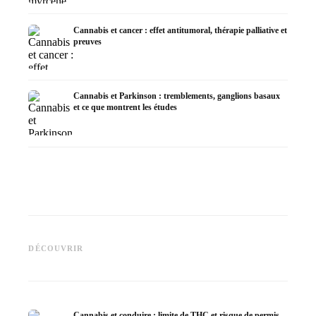
Cannabis et cancer : effet antitumoral, thérapie palliative et
preuves
Cannabis et Parkinson : tremblements, ganglions basaux
et ce que montrent les études
Cannabis et TDAH : dopamin,
Cannabis et fibromyalgie :
Cannabi
automédication et ce que
douleurs, sommeil et système
la chim
DÉCOUVRIR
montrent les études
endocannabinoïde
Dronab
Cannabis et conduire : limite de THC et risque de permis