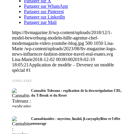
Partager sur X
Partager sur WhatsApp
Partager sur Pinterest
Partager sur LinkedIn
Partager par Mail
https://fivmagazine.fr/wp-content/uploads/2018/12/1-
model-bewerbung-modeln-hilfe-agentur-chef-
modemagazin-video-youtube-blog.jpg
500
1050
Lisa-
Marie
/wp-content/uploads/2023/08/fiv-magazine-logo-
news-influencer-fashion-interior-travel-real-esates.svg
Lisa-Marie
2018-12-02 00:00:00
2019-02-19
18:05:21
Application de modèle – Devenez un modèle
spécial #1
SIMILAIRE
Cannabis Toleranz : explication de la downrégulation CB1,
du T-Break et du Reset
Cannabinoïdes : myrcène, linalol, β-caryophyllène et l'effet
entourage