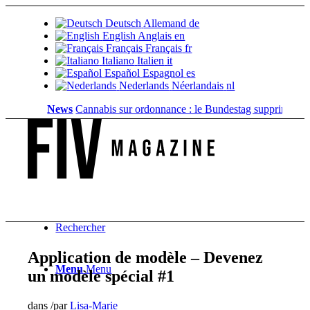
Deutsch
Allemand
de
English
Anglais
en
Français
Français
fr
Italiano
Italien
it
Español
Espagnol
es
Nederlands
Néerlandais
nl
News
Cannabis sur ordonnance : le Bundestag supprime...
Valeu
Rechercher
Application de modèle – Devenez
Menu
Menu
un modèle spécial #1
dans
/
par
Lisa-Marie