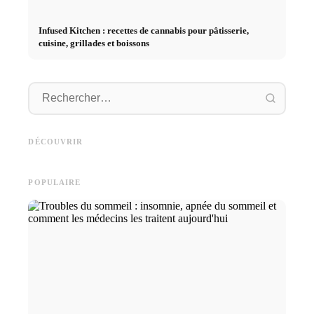
Infused Kitchen : recettes de cannabis pour pâtisserie,
cuisine, grillades et boissons
Démarrage de carrière après
Publicité sur les réseaux
les études : Ce que les
Studium
sociaux : plus de ventes grâce
recruteurs recherchent
Deutsc
DÉCOUVRIR
au marketing en ligne ciblé
vraiment
und sma
POPULAIRE