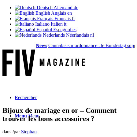
Deutsch
Allemand
de
English
Anglais
en
Français
Français
fr
Italiano
Italien
it
Español
Espagnol
es
Nederlands
Néerlandais
nl
News
Cannabis sur ordonnance : le Bundestag supprime
Rechercher
Bijoux de mariage en or – Comment
Menu
Menu
trouver les bons accessoires ?
dans
/
par
Stephan