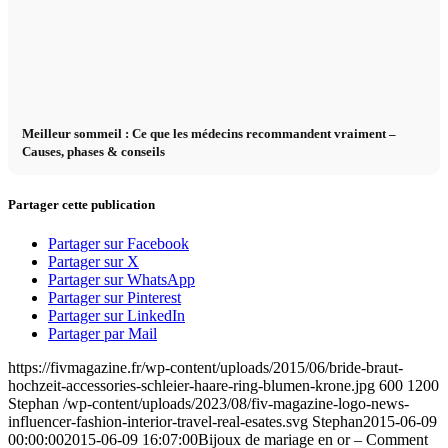
Meilleur sommeil : Ce que les médecins recommandent vraiment –
Causes, phases & conseils
Partager cette publication
Partager sur Facebook
Partager sur X
Partager sur WhatsApp
Partager sur Pinterest
Partager sur LinkedIn
Partager par Mail
https://fivmagazine.fr/wp-content/uploads/2015/06/bride-braut-
hochzeit-accessories-schleier-haare-ring-blumen-krone.jpg
600
1200
Stephan
/wp-content/uploads/2023/08/fiv-magazine-logo-news-
influencer-fashion-interior-travel-real-esates.svg
Stephan
2015-06-09
00:00:00
2015-06-09 16:07:00
Bijoux de mariage en or – Comment