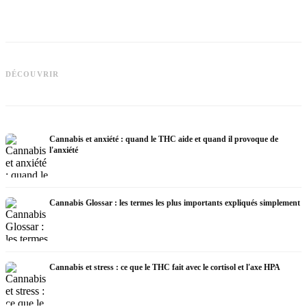
Cannabis et épilepsie : le CBD,
Epidiolex et l'état actuel de la
Fabrication d'huile de cannabis :
C
DÉCOUVRIR
recherche
décarboxylation et infusion
p
Cannabis et anxiété : quand le THC aide et quand il provoque de
l'anxiété
Cannabis Glossar : les termes les plus importants expliqués simplement
Cannabis et stress : ce que le THC fait avec le cortisol et l'axe HPA