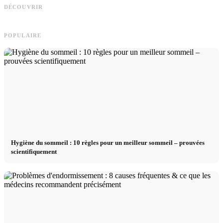
Deutschlandstipendium, BAföG und
rémunération et le chemin direct vers
p
DÉCOUVRIR
smarte Spartipps
la carrière
r
POPULAIRE
Hygiène du sommeil : 10 règles pour un meilleur sommeil – prouvées
scientifiquement