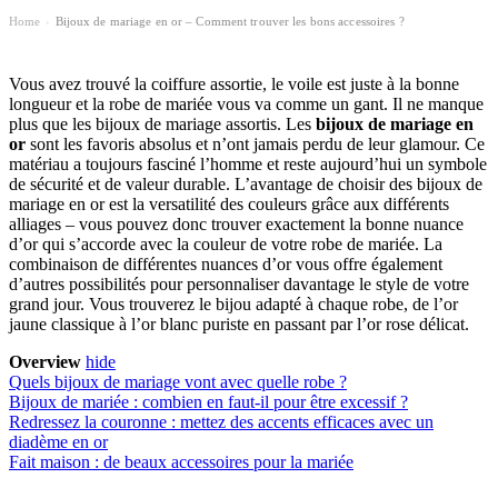
Home
Bijoux de mariage en or – Comment trouver les bons accessoires ?
›
Vous avez trouvé la coiffure assortie, le voile est juste à la bonne
longueur et la robe de mariée vous va comme un gant. Il ne manque
plus que les bijoux de mariage assortis. Les
bijoux de mariage en
or
sont les favoris absolus et n’ont jamais perdu de leur glamour. Ce
matériau a toujours fasciné l’homme et reste aujourd’hui un symbole
de sécurité et de valeur durable. L’avantage de choisir des bijoux de
mariage en or
est la versatilité des couleurs grâce aux différents
alliages – vous pouvez donc trouver exactement la bonne nuance
d’or qui s’accorde avec la couleur de votre robe de mariée. La
combinaison de différentes nuances d’or vous offre également
d’autres possibilités pour personnaliser davantage le style de votre
grand jour. Vous trouverez le bijou adapté à chaque robe, de l’or
jaune classique à l’or blanc puriste en passant par l’or rose délicat.
Overview
hide
Quels bijoux de mariage vont avec quelle robe ?
Bijoux de mariée : combien en faut-il pour être excessif ?
Redressez la couronne : mettez des accents efficaces avec un
diadème en or
Fait maison : de beaux accessoires pour la mariée