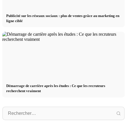
Publicité sur les réseaux sociaux : plus de ventes grâce au marketing en
ligne ciblé
Démarrage de carrière après les études : Ce que les recruteurs
recherchent vraiment
Stage pratique chez des entreprises de
Studium finanzieren 2026:
premier plan : opportunités,
C