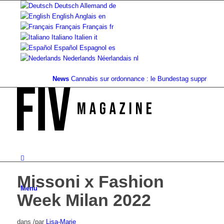
Deutsch
Allemand
de
English
Anglais
en
Français
Français
fr
Italiano
Italien
it
Español
Espagnol
es
Nederlands
Néerlandais
nl
News
Cannabis sur ordonnance : le Bundestag supprime...
Val
Missoni x Fashion
Menu
Week Milan 2022
dans
/
par
Lisa-Marie