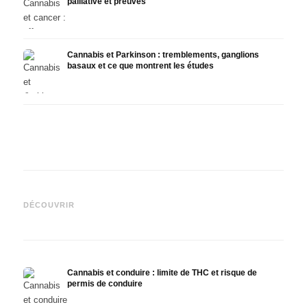
palliative et preuves
Cannabis et Parkinson : tremblements, ganglions
basaux et ce que montrent les études
Cannabis et TDAH : dopamin,
Cannabis et fibromyalgie :
Canna
automédication et ce que
douleurs, sommeil et système
et la
DÉCOUVRIR
montrent les études
endocannabinoïde
et Dr
Cannabis et conduire : limite de THC et risque de
permis de conduire