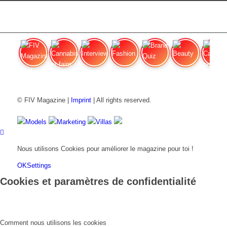
FIV Magazine
Cannabis et faim
Interview
Fashion
Brand Quiz
Beauty
Cannab
© FIV Magazine |
Imprint
| All rights reserved.
Models
Marketing
Villas
Nous utilisons Cookies pour améliorer le magazine pour toi !
OK
Settings
Cookies et paramètres de confidentialité
Comment nous utilisons les cookies