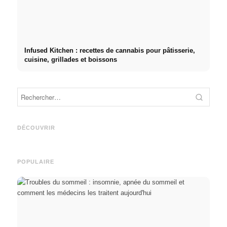
Infused Kitchen : recettes de cannabis pour pâtisserie,
cuisine, grillades et boissons
Publicité sur les réseaux
Démarrage de carrière après
sociaux : plus de ventes
les études : Ce que les
Studi
grâce au marketing en ligne
recruteurs recherchent
Deuts
DÉCOUVRIR
ciblé
vraiment
BAföG
POPULAIRE